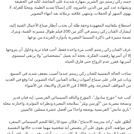
جسد زكي رستم دور الشرير بمهارة شديدة على الشاشة، لكنه في الحقيقة
وبشهادة عدد كبير من الذين عاصروه، كان إنسانًا شديد الطيبة، ومحبًا للعزلة، لا
يهوى السهر أو الحفلات، وتنتهي علاقته بزملائه بعد انتهاء التصوير.
استطاع بتلقائيته المعهودة وخفة ظله أن يجذب أنظار صناع الأعمال الفنية إليه،
ليشارك الفنان زكي رستم في أكثر من 200 فيلم طوال مسيرته الفنية، ويترك
بصمة مميزة في ذاكرة السينما المصرية بأدواره الفريدة من نوعها.
عرف الفنان زكي رستم الحب مرة واحدة فقط، أحب فتاة ثرية وحاول أن يتزوجها
إلا أن أسرتها رفضت الفكرة، بحجة أنه يعمل “مشخصاتي” ولا يرتقى لمستوى
أسرتها، فقرر عدم الزواج حتى فارق الحياة.
ساءت الحالة النفسية للفنان زكي رستم عندما أصيب بضعف شديد في السمع،
وبات غير قادر على سماع أصوات زملائه الفنانين أثناء التصوير، لذا وقع في العديد
من المواقف المحرجة، وفي 1968 قرر الاعتزال والابتعاد عن الأضواء.
كتب عنه “جورج سادول”، المؤرخ والناقد السينمائي الفرنسي، إنه فنان قدير
ونسخة مصرية من “أورسن ويلز” بملامحه المعبرة ونظراته المؤثرة، واختارته مجلة
“باري ماتش” الفرنسية بوصفه واحدًا من أفضل عشرة ممثلين عالميين.
أطلق عليه “رائد مدرسة الاندماج”، فكان نموذجًا رائعًا للنجم السينمائي المتفرد
في مواهبه، الذي يقوى على أن يتقمص أية شخصية مهما تعددت حالاتها النفسية
ومواقفها المتقلبة والمتلونة، فكان لا يكاد ينتهي من أداء موقف من المواقف أمام