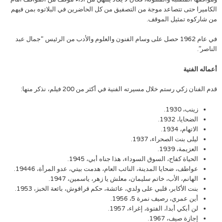
الكاميرا حتى تتصاعد موجة من التصفيق من كل الحاضرين في البلاتوه بمن فيهم
من شاركوه تمثيل الموقف.
في عام 1962 حصل على وسام الفنون والعلوم والأدب من الرئيس “جمال عبد
الناصر”.
أعماله الفنية
قدم الفنان زكي رستم خلال مسيرته الفنية في أكثر من 200 فيلم، نذكر منها:
زينب، 1930.
الضحايا، 1932.
الاتهام، 1934.
ليلى بنت الصحراء، 1937.
العزيمة، 1939.
الحياة كفاح، السوق السوداء، هذا جناه أبي، 1945.
عواطف، ضحايا المدينة، النائب العام، هدمت بيتي، عدو المرأة، 19446.
الهانم، الأب، خاتم سليمان، معلش يا زهر، ياسمين، 1947.
بنت الأكابر، قلبي على ولدي، عائشة، حكم قراقوش، بائعة الخبز، 1953.
أين عمري، رصيف نمرة 5، 1956.
لن أبكي أبدا، الفتوة، إغراء، 1957.
إجازة صيف، 1967.