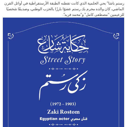
رستم باشا” بحي الحلمية الذي كانت تقطنه الطبقة الأرستقراطية في أوائل القرن
الماضي، كان والده محرم بك رستم عضوًا بارزًا بالحزب الوطني، وصديقًا شخصيًا
للزعيمين “مصطفى كامل” و”محمد فريد”.