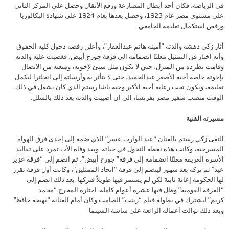
في الرياضة، فكان أحد أبطال المصارعة ورفع الأثقال وحصل علي المركز الثاني
علي مستوي مصر عام 1923، وحصل بعدها بعام 1924 علي شهادة البكالوريا
ورفض استكمال تعليمه الجامعي.
أثار زكي دهشة والدته “أمينة هانم عبدالغفار”، وأعلن رفضه دخول كلية الحقوق
وأنه اختار فن التمثيل معلنًا انضمامه الي فرقة جورج أبيض، فغضبت عليه والدته
وقامت بطرده من المنزل، حتي لا يكون مثل سيئ لإخوته، ومنعته من الاتصال
بإخوته خاصة أخيه الأصغر عبدالحميد، حتى لا يتأثر به وأرسلته إلى انجلترا ليكمل
تعليمه، ويكون تحت رعاية أخيه الأكبر وجيه باشا رستم الذي كان يشغل في ذلك
الوقت منصب سفير مصر بفرنسا، الي ان أصيبت والدته بعد ذلك بالشلل.
مسيرته الفنية
التقى زكي رستم بالفنان “عبد الوارث عسر” الذي ضمه إلى إحدى فرق الهواة
المسرحية، وكانت هذه نقطة التحول في حياته. وبعد وفاة الأب تمرد على تقاليد
الأسرة العريقة معلنًا انضمامه إلى فرقة” جورج أبيض”، ثم انضم إلى “فرقة عزيز
عيد” ثم تركه بعد شهور لينضم إلى فرقة “اتحاد الممثلين”، وكانت أول فرقة تقرر
لها الحكومة إعانة ثابتة لكن لم يستمر فيها طويلاً فتركها. بعد ذلك انضم إلى
“الفرقة القومية” وظل فيها عشرة أعوام كاملة. اختاره المخرج “محمد
كريم” ليشترك في بطولة فيلم “زينب” الصامت وكان أمام الفنانة “بهيجة حافظ”.
وبعد ذلك توالت أعماله الرائعة على شاشة السينما.