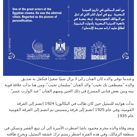
وعندما توفى والده كان الفنان زكي لا يزال صبيًا صغيرًا فتكفل به صديق
والده “مصطفى بك نجيب” والد الفنان “سليمان نجيب”، ومن هنا بدأت علاقة قوية
بينه وبين بعض فناني المسرح في ذلك الحين ومنهم الفنان “عبد الوارث عسر”.
بدأت هوايته للتمثيل حين كان طالب في البكالوريا 1924 انضم إلى الفرقة
القومية، وفي عام 1925 انضم إلى فرقة رمسيس ثم انضم إلى الفرقة القومية
عام 1935.
وبعد وفاة والده محرم محمود باشا اضطرت الأسرة الي أن تبيع القصر وتسكن في
منطقة الزمالك، وفي هذه الفترة اضطر رستم ترك عشقه التمثيل، ويخرج طاقته