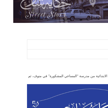
التجار. حصل على الابتدائية من مدرسة “المساعي المشكورة” في منوف، ثم