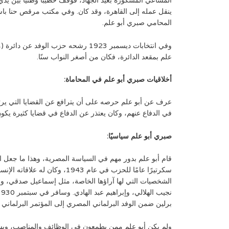
المساعي المشكورة بعيد الجهاد، فوقف خطيبًا وطنيًا بين ي
ينقل عمله إلى القاهرة، وقد كان. وفي مكتب مرقص حنا باشا
المحامي صبري أبو علم.
وفي انتخابات ديسمبر 1923 رشحه حزب الوفد 
علم بمقعد الدائرة، فكان من أصغر النواب سنًا.
أخلاقيات صبري أبو علم في المحاماة:
عرف عن أبو علم حرصه على أن يترافع عن القضايا التي يرتاح
في الدفاع عنهم، وكان يعتذر عن الدفاع في قضايا كثيرة يكون
صبري أبو علم سياسيًا:
قام أبو علم بدور مهم في السياسة المصرية، وهذا ما جعل الهي
سكرتيرًا عامًا للحزب في عام 1943، 
الشخصيات التي لها آراؤها الخاصة، مثل إسماعيل صدقي، و
برلين ضمن الوفد البرلماني المصري إلى المؤتمر البرلماني ا
ولم يكن أبو علم ممن يطمعون في الوظائف والمناصب، ويسع