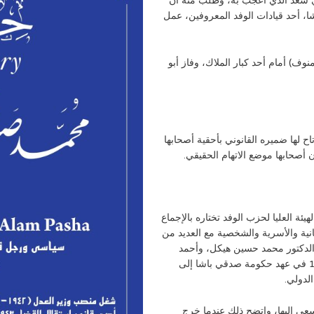
دي سعد الذي أعجب به، وطلب منه أن
، أحد قيادات الوفد المعروفين، عمل
عن دائرة (منوف) أمام أحد كبار الملاك، وفاز أبو
 لها ضميره القانوني بأحقية أصحابها
 أصحابها موضع الاتهام الحقيقي.
ئة العليا لحزب الوفد تختاره بالإجماع
وكان له علاقاته الإنسانية والأسرية والشخصية مع العديد من
الدكتور محمد حسين هيكل، وأحمد
نجيب الهلالي، وإبراهيم عبد الهادي. وسافر في سبتمبر 1930 في عهد حكومة صدقي باشا إلى
لدولي.
ى إليها، واتضح ذلك عندما خرج