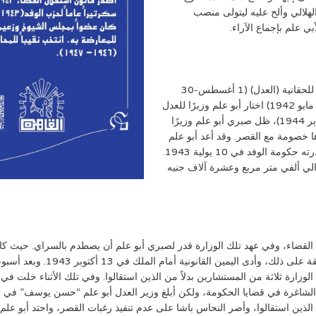
هلالي وألح عليه ليتولى منصب
بي علم بإجماع الآراء.
عندما شكل النحاس باشا وزارته الرابعة اختار أبو علم وزيرًا للحقانية (العدل) (1 أغسطس-30
ديسمبر 1937). وفي وزارة النحاس الخامسة (4 فبراير-26 مايو 1942) اختار أبو علم وزيرًا للعدل
أيضًا، وعندما شكل وزارته السادسة (26 مايو 1942-8 أكتوبر 1944)، ظل صبري أبو علم وزيرًا
ا خصومة مع القصر. وقد أعد أبو علم
خلال توليه الوزارة مشروع قانون استقلال القضاء، الذي أصدرته حكومة الوفد في 10 يولية 1943.
ي ألفي متر مربع وعشرة آلاف جنيه
القضاء، وفي عهد تلك الوزارة قدر لصبري أبو علم أن يصطدم بالسراي. حيث كا
لجنة قضايا الحكومة، رئيسًا لمحك
الوزارة ثلاثة من المستشارين بدلاً من الذين استقالوا. وفي تلك الأثناء خلت ف
 الذين استقالوا، وأصر النحاس باشا على عدم تنفيذ رغبات القصر، واحتد أبو 