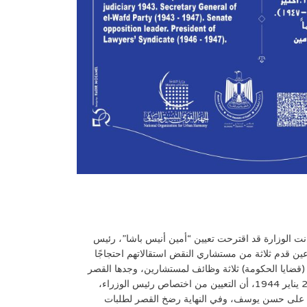
نت الوزارة قد اقترحت تعيين “أمين أنيس باشا”، رئيس
مة النقض، وصدرت الموافقة على ذلك، وأدى اليمين القانونية أمام الملك في 13 أكتوبر 1943. وبعد أسبوعين قدم ثلاثة من مستشاري النقض استقالاتهم احتجاجًا
ي (قضايا الحكومة) ثلاثة وظائف لمستشارين، وجدها القصر
فرصة لكسب المستشارين المستقيلين، فرشحهم للوظائف الشاغرة في قضايا الحكومة، ولكن أبلغ وزير العدل أبو علم “حسن يوسف” في 2 يناير 1944، أن التعيين من اختصاص رئيس الوزراء،
علم على حسن يوسف، وفي النهاية رضخ القصر لطلبات