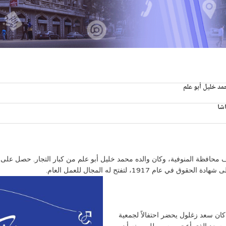
د خليل أبو علم
اشا
بو علم في 21 مارس 1893، بمدينة منوف محافظة المنوفية، وكان والده محمد خليل أبو علم من كبار 
1917، لتفتح له المجال للعمل العام.
يبًا مفوهًا، واتضح ذلك في عام 1923 عندما كان سعد زغلول يحضر احتفالاً لجمعية