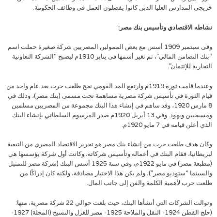
خريجى المدارس العليا الذين كانوا يفضلون العمل فى وظائف الحكومة.
نشاطه الاقتصادي وتأسيس بنك مصر:
وفى سبتمبر 1909 أسس مع بعض الممولين المصريين شركة صغيرة حملت اسم
“بنك التضامن المالي”، ثم تغير أسمها فى يناير 1910م ليصبح “الشركة التعاونية
التجارية للإئتمان”.
وعندما قامت ثورة 1919م وارتفع المد القومي نجح طلعت حرب بعد عام واحد من
قيام الثورة في تأسيس شركة مصرية مساهمة تحت مسمى (بنك مصر)، وذلك في
8 مارس 1920، وقد ساهم في إنشاء هذا البنك مجموعة من المصريين مسلمين
ومسيحيين ويهود. وفي 13 أبريل 1920م صدر المرسوم السلطاني بإنشاء البنك
الذي أعلن قيامه في 7 مايو 1920م.
وكان هدف طلعت حرب من إنشاء بنك مصر هو تحرير الاقتصاد المصري من التبعية
لبريطانيا، فقام البنك في أعماله وتأسيس شركاته، وكانت أول شركة يؤسسها هي
(مطبعة مصر) في مايو 1922م، وفي سنة 1925 أسس البنك (شركة مصر للتمثيل
والسينما “ستوديو مصر”)، ولم يكن هذا الاختيار مصادفة، ولكنه كان إدراكًا من
طلعت حرب لأهمية الكلمة والفن إلى جانب المال.
وتوالت الشركات التي أنشأها البنك، حيث بلغت حوالي 22 شركة مصرية، منها:
(حلج القطن 1924- النقل والملاحة 1925- مصر للغزل والنسيج (المحلة) 1927-