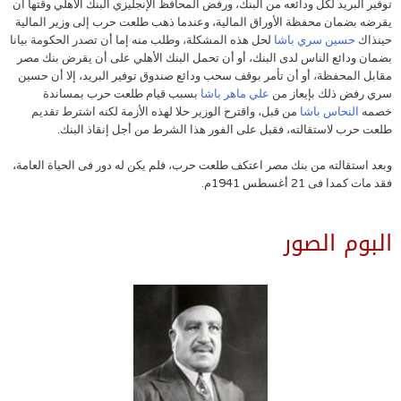
توفير البريد لكل ودائعه من البنك، ورفض المحافظ الإنجليزي البنك الأهلي وقتها أن
يقرضه بضمان محفظة الأوراق المالية، وعندما ذهب طلعت حرب إلى وزير المالية
حينذاك
حسين سري باشا
لحل هذه المشكلة، وطلب منه إما أن تصدر الحكومة بيانا
بضمان ودائع الناس لدى البنك، أو أن تحمل البنك الأهلي على أن يقرض بنك مصر
مقابل المحفظة، أو أن تأمر بوقف سحب ودائع صندوق توفير البريد، إلا أن حسين
سري رفض ذلك بإيعاز من
علي ماهر باشا
بسبب قيام طلعت حرب بمساندة
خصمه
النحاس باشا
من قبل، واقترح الوزير حلا لهذه الأزمة لكنه اشترط تقديم
طلعت حرب لاستقالته، فقبل على الفور هذا الشرط من أجل إنقاذ البنك.
وبعد استقالته من بنك مصر اعتكف طلعت حرب، فلم يكن له دور فى الحياة العامة،
فقد مات كمدا فى 21 أغسطس 1941م.
البوم الصور