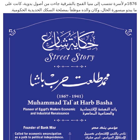
1876م لأسرة تنتسب إلى منيا القمح بالشرقية جاءت من أصول بدوية، كانت على
ما يبدو ميسورة الحال، وكان والده موظفاً بمصلحة السكك الحديدية الحكومية.