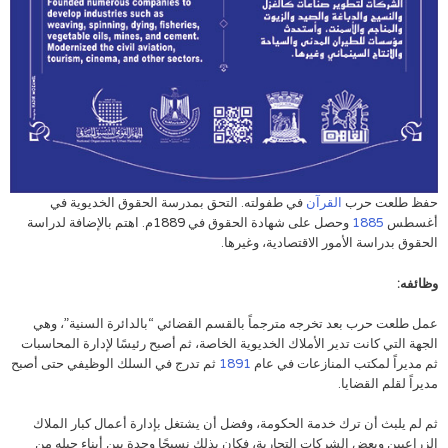
حفظ طلعت حرب
القرآن
في طفولته. التحق بمدرسة الحقوق الخديوية في
أغسطس
1885
وحصل على شهادة الحقوق في 1889م. اهتم بالإضافة لدراسة
الحقوق بدراسة الأمور الاقتصادية، وغيرها.
وظائفه:
عمل طلعت حرب بعد تخرجه مترجماً بالقسم القضائي “بالدائرة السنية”، وهي
الجهة التي كانت تدير الأملاك الخديوية الخاصة، ثم أصبح رئيسًا لإدارة المحاسبات
ثم مديراً لمكتب المنازعات في عام
1891
ثم تدرج في السلك الوظيفي حتى أصبح
مديراً لقلم القضايا.
ثم لم يلبث أن ترك خدمة الحكومة، وفضل أن يشتغل بإدارة أعمال كبار الملاك
الزراعيين وبعض الشركات التجارية، فكان بذلك نسيجًا وحدة بين أبناء جيله من