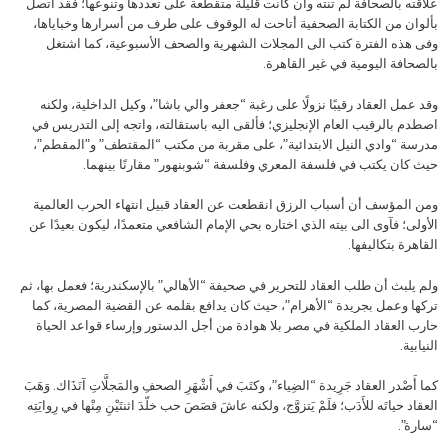
علاقته بالصحافة لم تنته وان كانت قليلة متقطعة على تعددها وتنوعها؛ فقد اتصل
بألوان من الكتابة الصحفية أتاحت له الوقوف على طرف من أسرارها وخباياها،
وفى هذه الفترة كتب الى المجلات الشهرية والصحف الأسبوعية، كما اشتغل
بالصحافة اليومية في غير القاهرة.
وقد عمل العقاد رقيبًا نزولًا على رغبة “جعفر والي باشا”، وكيل الداخلية، ولكنه
اصطدم بالرقيب العام الإنجليزي؛ فألقى اليه باستقالته، واتجه إلى التدريس في
مدرسة “وادي النيل الابتدائية”، على مقربة من مكتب “المقتطف” و”المقطم”،
حيث كان يكتب في فلسفة المعري وفلسفة “شوبنهور” مقارنًا بينهما.
ومن المؤسف أن أسباب الرزق انقطعت عن العقاد قبيل انتهاء الحرب العالمية
الأولى؛ فآوى الى بيته الذي اختاره بحي الإمام الشافعي متعمدًا، ليكون بعيدًا عن
القاهرة بتكاليفها.
ولم يلبث أن طلب العقاد للتحرير في صحيفة “الأهالي” بالإسكندرية؛ فعمل بها، ثم
تركها وعمل بجريدة “الأهرام”، حيث كان يدافع بقلمه عن القضية المصرية، كما
حارب العقاد الملكية في مصر بلا هوادة من أجل الدستور وإرساء قواعد الحياة
النيابية.
كما أَصْدر العقاد جَرِيدة “الضِياء”، وكتَبَ في أَشْهَرِ الصحفِ والمَجلَّاتِ آنَذَاك. وَهَبَ
العقاد حياتَه للأَدَب؛ فلَمْ يَتزوَّج، ولكنه عاشَ قصَصَ حب خلّدَ اثنتَيْنِ مِنْها في رِوايَتِه
“سارة”.