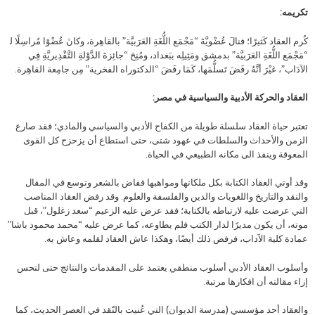
تكريمه:
كُرم العقاد كَثيرًا؛ فنالَ عُضْويَّةَ “مَجْمَع اللُّغَةِ العَرَبيَّة” بالقاهِرة، وكانَ عُضْوًا مُراسِلًا ﻟ
“مَجْمَع اللُّغَةِ العَرَبيَّة” بدمشق ومَثِيلِه ببَغداد، ومُنِحَ “جائِزةَ الدَّوْلةِ التَّقْدِيريَّةِ فِي
الآدَاب”، غيْرَ أنَّهُ رفَضَ تَسلُّمَها، كَمَا رفَضَ “الدكتوراه الفخرية” مِن جامِعة القاهِرة.
العقاد والحركة الأدبية والسياسية في مصر:
تعتبر حياة العقاد سلسلة طويلة من الكفاح الأدبي والسياسي والمادي؛ فقد صارع
الزمن والأحداث والسلطات في عهود شتى، حتى استطاع أن يزحزح كل القوى
المعوقة وينفذ الى مكانه الطبيعي في الحياة.
وقد أوتي العقاد الكتابة بكل ملكاتها ومواهبها ففاض بالشعر وتوسع في المقال
والنقد والتاريخ واللغويات والدين والفلسفة والعلوم. وقد رفض العقاد المناصب
التي عرضت عليه لارتباطه بالكتابة؛ فقد عرض عليه الزعيم “سعد زغلول”، قبل
موته، أن يكون مديرًا لدار الكتب فلم يطاوعه، كما عرض عليه “محمد محمود باشا”
عمادة كلية الآداب، فرفض ذلك أيضًا، وهكذا عاش العقاد لقلمه وعاش به.
وأسلوب العقاد الأدبي أسلوب منطقي يعتمد على المقدمات والنتائج حتى لتحس
إزاء مقالته أن افكارها مرتبة.
والعقاد أحد مؤسسي (مدرسة الديوان) التي عُنيت بالنّقد في العصر الحديث، كما