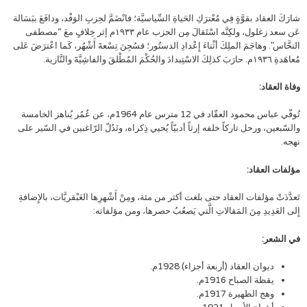
شارَكَ العقاد بقوَّةٍ فِي مُعْترَكِ الحَياةِ السِّياسيَّة؛ فانْضَمَّ لحِزبِ الوَفْد، ودافَعَ ببَسَالة
عَن سعد زغلول، ولكِنَّه اسْتَقالَ مِن الحزب عام ١٩٣٣م إثر خِلافٍ معَ “مصطفى
النحَّاس”. وهاجَمَ الملِكَ أثْناءَ إِعْدادِ الدستُور؛ فسُجِنَ تِسْعةَ أَشْهُر، كَما اعْترَضَ عَلى
مُعاهَدةِ ١٩٣٦م. حارَبَ كذلِكَ الاسْتِبدادَ والحُكْمَ المُطْلقَ والفاشِيَّةَ والنَّازية.
وفاة العقاد:
تُوفّي عباس محمود العقّاد في 12 مترس عام 1964م، عن عُمُر يُناهز الخامسة
والسّبعين، ورحل تاركاً خلفه إرثاً أدبيّاً يُحيي ذِكراه، وتَدُلّ الرّاغبين في السّير على
نهجه.
مؤلفات العقاد:
تَعدَّدَتْ مؤلفات العقاد حتى بلغت أكثر من مئة، ومِنْ أَشْهرِها العَبْقريَّات، بالإِضافةِ
إِلى العَدِيدِ مِنَ المَقالاتِ الَّتي يَصعُبُ حصرها، ومن مؤلفاته:
في الشعر:
ديوان العقاد (أربعة أجزاء) 1928م.
يقظة الصباح 1916م.
وهج الظهيرة 1917م.