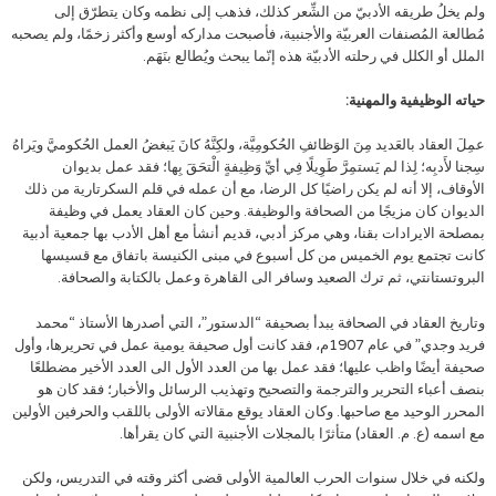
ولم يخلُ طريقه الأدبيّ من الشِّعر كذلك، فذهب إلى نظمه وكان يتطرّق إلى
مُطالعة المُصنفات العربيّة والأجنبية، فأصبحت مداركه أوسع وأكثر زخمًا، ولم يصحبه
الملل أو الكلل في رحلته الأدبيّة هذه إنّما يبحث ويُطالع بنَهَم.
حياته الوظيفية والمهنية:
عمِلَ العقاد بالعَديد مِنَ الوَظائفِ الحُكومِيَّة، ولكِنَّهُ كانَ يَبغضُ العمل الحُكوميَّ ويَراهُ
سِجنا لأَدبِه؛ لِذا لم يَستمِرَّ طَوِيلًا فِي أيِّ وَظِيفةٍ الْتحَقَ بِها؛ فقد عمل بديوان
الأوقاف، إلا أنه لم يكن راضيًا كل الرضا، مع أن عمله في قلم السكرتارية من ذلك
الديوان كان مزيجًا من الصحافة والوظيفة. وحين كان العقاد يعمل في وظيفة
بمصلحة الايرادات بقنا، وهي مركز أدبي، قديم أنشأ مع أهل الأدب بها جمعية أدبية
كانت تجتمع يوم الخميس من كل أسبوع في مبنى الكنيسة باتفاق مع قسيسها
البروتستانتي، ثم ترك الصعيد وسافر الى القاهرة وعمل بالكتابة والصحافة.
وتاريخ العقاد في الصحافة يبدأ بصحيفة “الدستور”، التي أصدرها الأستاذ “محمد
فريد وجدي” في عام 1907م، فقد كانت أول صحيفة يومية عمل في تحريرها، وأول
صحيفة أيضًا واظب عليها؛ فقد عمل بها من العدد الأول الى العدد الأخير مضطلعًا
بنصف أعباء التحرير والترجمة والتصحيح وتهذيب الرسائل والأخبار؛ فقد كان هو
المحرر الوحيد مع صاحبها. وكان العقاد يوقع مقالاته الأولى باللقب والحرفين الأولين
مع اسمه (ع. م. العقاد) متأثرًا بالمجلات الأجنبية التي كان يقرأها.
ولكنه في خلال سنوات الحرب العالمية الأولى قضى أكثر وقته في التدريس، ولكن