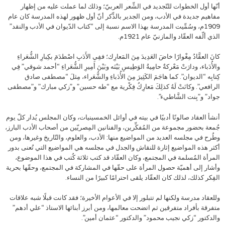
أنّها أول الخطوات للتّجديد في الشِّعر العربيّ؛ وذلك لما عملت عليه من إظهار
مفاهيم جديدة في الأدب، ومن الجدير بالذِّكر أنّ أول ظهور لهذه المدرسة كان عام
1909م، وسُمِّيت المدرسة بهذا الاسم نسبة إلى “كتاب الدّيوان في الأدب والنقد”
الذي ألّفه العقّاد والمازنيّ عام 1921م.
كانَ العقَّادُ مِغْوارًا خاضَ العَدِيدَ مِنَ المَعارِك؛ ففِي الأَدَبِ اصْطدَمَ بكِبارِ الشُّعَراءِ
والأُدَباء، ودارَتْ مَعْركةٌ حامِيةُ الوَطِيسِ بَيْنَه وبَيْنَ أَمِيرِ الشُّعَراءِ “أحمد شوقي” فِي
كِتابِه “الديوان”. كما هاجَمَ الكَثِيرَ مِنَ الأُدَباءِ والشُّعَراء، مِثلَ “مصطفى صادق
الرافعي”. وكانَتْ لَهُ كذلِكَ مَعارِكُ فِكْرية مع “طه حسين” و”زكي مبارك” و”مصطفى
جواد” و”بِنت الشَّاطيء”.
أنشأ العقاد صالونًا أدبيًا في بيته في أوائل الخمسينيات، وكان المجلس يُدار كلّ يوم
جُمعة بحضور مجموعة من المُفكِّرين، والفنانين المِصريّين من أصحاب الأدب البارز،
وطُرح في مجلسه العديد من المواضيع منها: الأدب، والعلوم، والتّاريخ وغيرها، ومن
أكثر هذه المواضيع إثارة للنقاش والجدل في مجلسه هي المواضيع التي تُعنى بدور
المرأة المُسلمة في المجتمع، وكان العقّاد قد كتب ثلاثة كُتب في هذا الموضوع،
وأشار إلى أهميّة حصول المرأة على حقّها في المشاركة في المجتمع، وحقّها بحرية
الفِكر كذلك، لذلك كان العقّاد يلقى احترامًا كبيرًا من النساء.
وللعقاد مدرسة ولكنها لم تتبلور إلا في الأعوام الأخيرة؛ فقد كانت قبلًا شبه علاقات
متفرقة بأفراد متفرقين ثم اتضحت معالمها، ومن أبرز أبنائها الاستاذ “علي أدهم”
والدكتور “زكي نجيب محمود” والدكتور “عثمان أمين”.