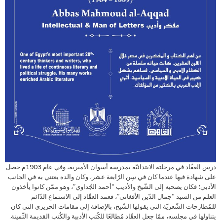
درس العقّاد في مرحلته الابتدائيّة بمدرسة أسوان الأميرية، وفي عام 1903م حصل
على شهادة فيها عندما كان في سِن الرّابعة عشر، وكان والده يعتني به في الجانب
الأدبي؛ فكان يصحبه إلى الشّيخ والأديب “أحمد الجّداوي”، وهو ممّن كانوا يأخذون
العلم من السيد “جمال الدّين الأفغاني”، فعمد العقّاد إلى الاستماع الدّائم
للمُطارحات الشّعريّة التي يقولها الشّيخ، بالإضافة إلى مقامات الحريري التي كان
يتناولها في مجلسه، ممّا جعل العقّاد مُطالعًا للكُتب الأدبية والكُتب القديمة الثّمينة.