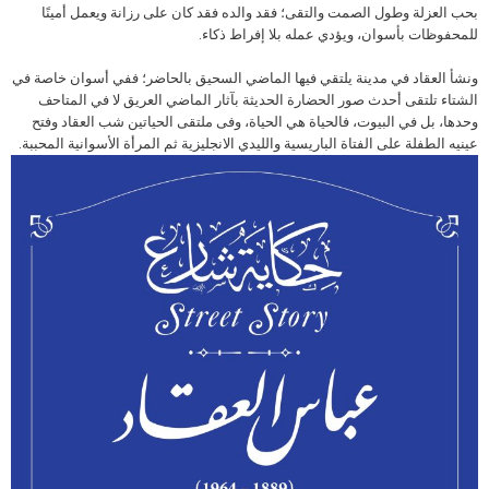
بحب العزلة وطول الصمت والتقى؛ فقد والده فقد كان على رزانة ويعمل أمينًا
للمحفوظات بأسوان، ويؤدي عمله بلا إفراط ذكاء.
ونشأ العقاد في مدينة يلتقي فيها الماضي السحيق بالحاضر؛ ففي أسوان خاصة في
الشتاء تلتقى أحدث صور الحضارة الحديثة بآثار الماضي العريق لا في المتاحف
وحدها، بل في البيوت، فالحياة هي الحياة، وفى ملتقى الحياتين شب العقاد وفتح
عينيه الطفلة على الفتاة الباريسية والليدي الانجليزية ثم المرأة الأسوانية المحببة.