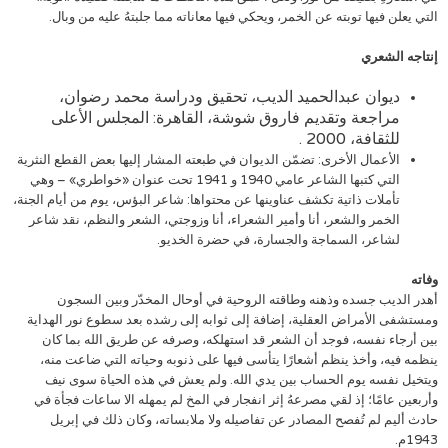
التي يعلن فيها توبته عن الخمر، ويحكي فيها معاناته مما جلبتهُ عليه من وبال.
إنتاجه الشعري
ديوان عبدالحميد الديب، تحقيق ودراسة محمد رضوان،
مراجعة وتقديم
فاروق شوشة، القاهرة: المجلس الأعلى
للثقافة، 2000 .
الأعمال الأخرى: تضمّن الديوان في طبعته المشار إليها بعض القطع النثرية
التي كتبها الشاعر عامي 1940 و 1941 تحت عنوان «خواطري» – وهي
تأملات ذاتية تكشف عناوينها عن محتواها: شاعر البؤس، يوم من أيام الجنة،
الخمر والشعر، أنا وأمير الشعراء، أنا وزوجتي، الشعر والنظم، نقد شاعر
لشاعر، السماجة والجسارة، في حضرة الخديو.
وفاته
أهدر الديب جسده وذهنه وطاقته الروحية في أوحال المخدّر وبين السجون
ومستشفى الأمراض العقلية، إضافة إلى ثوابه إلى رشده بعد سطوع نور الهداية
بين أرجاء نفسه، فوجد أن الشعر قد استهلكه، وصرفه عن طريق الله بما كان
ينظمه فيه، وأخذ ينظم أشعارًا يتأسى فيها على ذنوبه وحياته التي ضاعت منه،
ويتخيل نفسه يوم الحساب بين يدي الله. ولم يعش في هذه الحياة سوى نيف
وأربعين عامًا؛ إذ لقي مصرعهُ إثر انفجار في المخ لم يمهله الا ساعات فجأة في
حادث أليم لم تُفصح المصادر عن تفاصيله ولا ملابساته، وكان ذلك في إبريل
1943م.