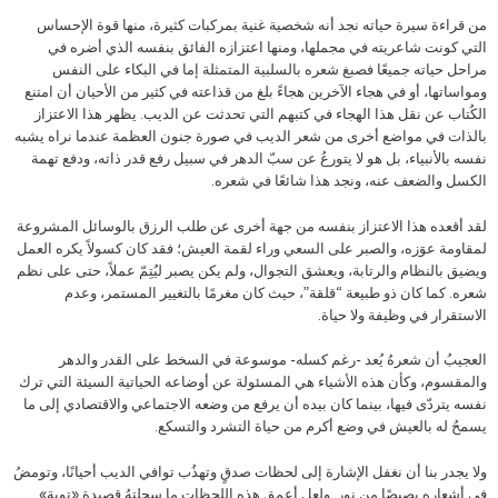
من قراءة سيرة حياته نجد أنه شخصية غنية بمركبات كثيرة، منها قوة الإحساس
التي كونت شاعريته في مجملها، ومنها اعتزازه الفائق بنفسه الذي أضره في
مراحل حياته جميعًا فصبغ شعره بالسلبية المتمثلة إما في البكاء على النفس
ومواساتها، أو في هجاء الآخرين هجاءً بلغ من قذاعته في كثير من الأحيان أن امتنع
الكُتاب عن نقل هذا الهجاء في كتبهم التي تحدثت عن الديب. يظهر هذا الاعتزاز
بالذات في مواضع أخرى من شعر الديب في صورة جنون العظمة عندما نراه يشبه
نفسه بالأنبياء، بل هو لا يتورعُ عن سبّ الدهر في سبيل رفع قدر ذاته، ودفع تهمة
الكسل والضعف عنه، ونجد هذا شائعًا في شعره.
لقد أقعده هذا الاعتزاز بنفسه من جهة أخرى عن طلب الرزق بالوسائل المشروعة
لمقاومة عوَزه، والصبر على السعي وراء لقمة العيش؛ فقد كان كسولاً يكره العمل
ويضيق بالنظام والرتابة، ويعشق التجوال، ولم يكن يصبر ليُتِمّ عملاً، حتى على نظم
شعره. كما كان ذو طبيعة “قلقة”، حيث كان مغرمًا بالتغيير المستمر، وعدم
الاستقرار في وظيفة ولا حياة.
العجيبُ أن شعرهُ يُعد -رغم كسله- موسوعة في السخط على القدر والدهر
والمقسوم، وكأن هذه الأشياء هي المسئولة عن أوضاعه الحياتية السيئة التي ترك
نفسه يتردّى فيها، بينما كان بيده أن يرفع من وضعه الاجتماعي والاقتصادي إلى ما
يسمحُ له بالعيش في وضع أكرم من حياة التشرد والتسكع.
ولا يجدر بنا أن نغفل الإشارة إلى لحظات صدقٍ وتهذُب توافي الديب أحيانًا، وتومضُ
في أشعارهِ بصيصًا من نور. ولعل أعمق هذه اللحظات ما سجلتهُ قصيدة «توبة»