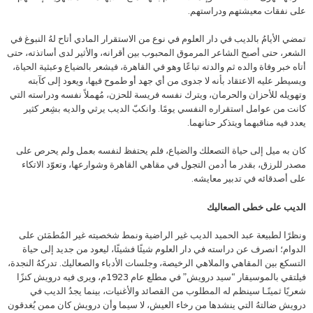
على نفقات معيشتهم ودراستهم.
تمضي الأيامُ بالديب في دار العلوم في نوع من الاستقرار المادي أتاح لهُ النبوغ في
الشعر، حتى أصبح الشاعر المرموق المحبوب بين أقرانه، والأثير لدى أساتذته، حتى
أتاه خبر وفاة والده ثم والدته تباعًا وهو في القاهرة، فيشعر بالضياع وعبثية الحياة،
ويسيطر عليه الاعتقاد بأنه لا جدوى من أي جهد أو طموح فيها، ويعود إلى كآبته
وتهويله للأحزان والحرمان، ويترك نفسه فريسة للحزن، مُهملاً نفسه ودراسته التي
كانت من عوامل استقراره النفسي يومًا. وانكبّ الديب يرثي والديه بشِعر كثير
يعدد فيه مناقبهما ويتذكر حنانهما.
كان به ميل إلى حياة التصعلك والضياع، فلم يحتفظ لنفسه بعمل ولم يحرص على
مصدر للرزق، بقدر ما أدمن التجول في مقاهي القاهرة وشوارعها، وتعوّد الاتكاء
على أصدقائه في تدبير معايشه.
الديب على خطى الصعاليك
ونظرًا لطبيعة عبد الحميد الديب غير الراضية ونمط شخصيته غير المُطمَئن على
الدوام؛ انصرف عن دراسته في دار العلوم شيئًا فشيئًا، ليعود من جديد إلى حياة
التسكع بين المقاهي والملاهي الرخيصة، وجلسات الأدباء والصعاليك. تدركهُ النجدة،
فيلتقي بالموسيقار “سيد درويش” في مطلع عام 1923م، ويرى فيه درويش كنزًا
شعريًا ثمينًـا سينظم له المطلوب من القصائد والأغنيات، بينما يجدُ الديب في
درويش ضالتهُ التي ينشدها من رخاء العيش، لا سيما وأن درويش كان ممن يُغدقون