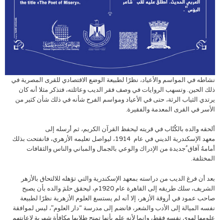
نشاطه في المواسم والأعياد، نظرًا لطبيعة الوضع الاقتصادي للقرى المصرية في
ذلك الحين. وتسهب الروايات في وصف فقر الديب وعائلته، فتذكر مثلا أنه كان
يرتدي الثياب الرثة، حتى في الأعياد ومواسم الفرح شأنه في ذلك شأن كثير من
الأسر في القرى المعدمة والفقيرة.
ألحقه والده بالكُتّاب في قريته ليحفظ القرآن الكريم، ثم أرسله إلى
معهد الإسكندرية الديني في عام 1914، ليواصل تعليمه الأزهري، فانفتحت بذلك
أمامهُ آفاق ٌجديدة من الإدراك والوعي بالجمال والمباني والناس والثقافات
المختلفة.
بعد أن فرغ الديب من دراسته بمعهد الإسكندرية والتي تؤهله للالتحاق بالأزهر
الشريف، سلك طريقه إلى القاهرة عام 1920م، ليحقق حلمَ والده بأن يصبح
صاحب عمود في أروقة الأزهر، إلا أنه لم يستسغ العلوم الأزهرية نظرًا لطبيعة
نفسه الميالة إلى الأدب والشعر، فانضم إلى مدرسة “دار العلوم”، ليس لموافقة
علومها لهوى نفسه فقط، وإنما لأنه علم بأنها تمنح طلابها مكافأة شهرية لإعانتهم