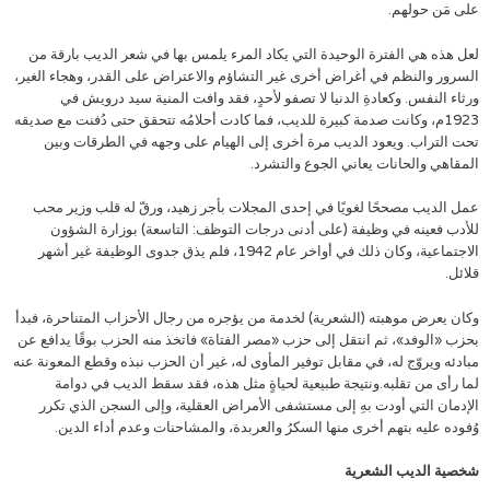
على مَن حولهم.
لعل هذه هي الفترة الوحيدة التي يكاد المرء يلمس بها في شعر الديب بارقة من
السرور والنظم في أغراض أخرى غير التشاؤم والاعتراض على القدر، وهجاء الغير،
ورثاء النفس. وكعادةِ الدنيا لا تصفو لأحدٍ، فقد وافت المنية سيد درويش في
1923م، وكانت صدمة كبيرة للديب، فما كادت أحلامُه تتحقق حتى دُفنت مع صديقه
تحت التراب. ويعود الديب مرة أخرى إلى الهيام على وجهه في الطرقات وبين
المقاهي والحانات يعاني الجوع والتشرد.
عمل الديب مصححًا لغويًا في إحدى المجلات بأجر زهيد، ورقّ له قلب وزير محب
للأدب فعينه في وظيفة (على أدنى درجات التوظف: التاسعة) بوزارة الشؤون
الاجتماعية، وكان ذلك في أواخر عام 1942، فلم يذق جدوى الوظيفة غير أشهر
قلائل.
وكان يعرض موهبته (الشعرية) لخدمة من يؤجره من رجال الأحزاب المتناحرة، فبدأ
بحزب «الوفد»، ثم انتقل إلى حزب «مصر الفتاة» فاتخذ منه الحزب بوقًا يدافع عن
مبادئه ويروّج له، في مقابل توفير المأوى له، غير أن الحزب نبذه وقطع المعونة عنه
لما رأى من تقلبه.ونتيجة طبيعية لحياةٍ مثل هذه، فقد سقط الديب في دوامة
الإدمان التي أودت بهِ إلى مستشفى الأمراض العقلية، وإلى السجن الذي تكرر
وُفوده عليه بتهم أخرى منها السكرُ والعربدة، والمشاحنات وعدم أداء الدين.
شخصية الديب الشعرية