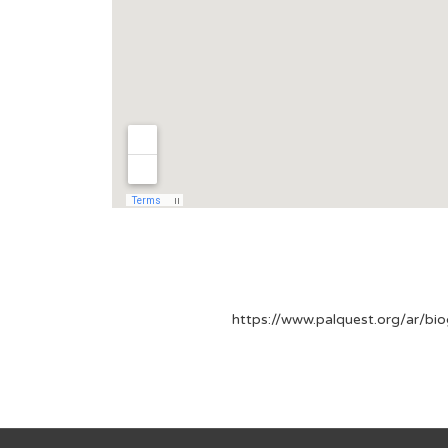
https://www.palquest.org/ar/biography/9828/%D8%B9%D8%A8%D-