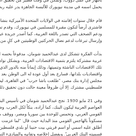
بالنهار في عمل دؤوب، وتمكن في وقت قصير من تحقيق النجا
يحمل اسمه في مدينة نيويورك للألبسة الجاهزة يدر عليه ربحاً 
قام خلال سنوات إقامته في الولايات المتحدة الأميركية بنش
فاشترى أرضاً لتكون مقبرة للمسلمين في نيويورك، وقدم ت
ودعم الصحف التي تصدر باللغة العربية، كما أصدر جريدة ع
وإرسال تبرعات لدعم نضال الحركتين الوطنيتين في كلٍ من
بدأت الفكرة تتشكل لدى عبدالحميد شومان، مدفوعاً بحسه ا
عربية مشتركة يلتزم بتنمية الاقتصادات العربية، ويشكل ن
تلك الاقتصادات الناشئة وتنميتها، وذلك إيماناً منه بالدور 
مجلس إدارة بنك مصر، “طلعت باشا حرب” في القاهرة، ل
فلسطيني مشترك. إلا أن ظروفاً معينة حالت دون تحقيق ذل
وفي 21 مايو 1930. نجح عبدالحميد شومان في تأس
العواصم العربية ليكون البنك، كما أراده، بنكاً لكل العرب. و
القومي العربي، وتحمس للوحدة بين سوريا ومصر، ووقف مع
مسكوناً بالهاجس القومي منذ البداية حيث قال: “لما عزمت 
أطلق عليه اسمي أو اسم قريتي بيت حنينا أو بلدي فلسطين، 
فسميته البنك العربي”. وبفضل إخلاصه وتفانيه والمبادىء التي