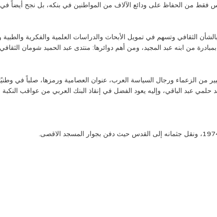
19، وسط الانهيار العام، ليس فقط من الحفاظ على ودائع الآلاف من المواطنين في بنكه، بل نجح
شأن الثقافي وتسهم في تمويل الأبحاث والدراسات العلمية والفكرية والطبية والت
ميد شومان” بالفعل سنة 1978 في عمّان بمبادرة من ابنه عبد المجيد، ومن أهم دوائرها: منتدى عبد الحميد
من الزعماء ورجال السياسة العرب، عنوان العصامية ورمزها، صلباً في وطنيًته، وحد
مي عبد الباقي، وإليه يعود الفضل في إنقاذ البنك العربي من عواقب النكبة ال