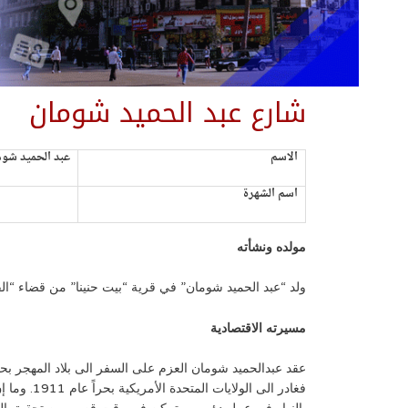
شارع عبد الحميد شومان
الاسم
عبد الحميد شوم
اسم الشهرة
مولده ونشأته
ولد “عبد الحميد شومان” في قرية “بيت حنينا” من قضاء “القدس” في عام 1888م، تلقى تعليمه الأولي في الكتَاب ولكنه لم يكمله 
مسيرته الاقتصادية
عقد عبدالحميد شومان العزم على السفر الى بلاد المهجر بح
فغادر الى الول