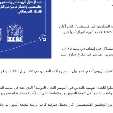
.
ة المنكوبين في فلسطين”، التي أعلن
المجلس الإسلامي الأعلى رسمياً عن تشكيلها في 5 سبتمبر 1929 عقب “ثورة البراق”، واختير
كان عبد الحميد شومان صديقاً حميماً لمعظم أعضاء حزب الاستقلال قبل إنشائه في سنة 1932،
لحزبي المباشر كي يتفرغ لإدارة البنك
شارك إلى جانب “عون
ية. وانتخب عضواً في “لجنة التموين والمقاطعة” التي تشكّلت لمساعدة المتضررين