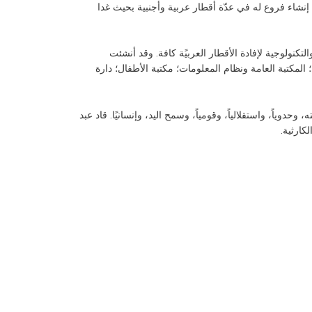
 أيضاً في إنشاء فروع له في عدّة أقطار عربية وأجنبية بحيث غدا
كنولوجية لإفادة الأقطار العربيًة كافة. وقد أنشئت
 شومان الثقافي؛ المكتبة العامة ونظام المعلومات؛ مكتبة الأطفال؛ دارة
وياً، واستقلالياً، وقومياً، وسمح اليد، وإنسانيًا. قاد عبد
كارثية.