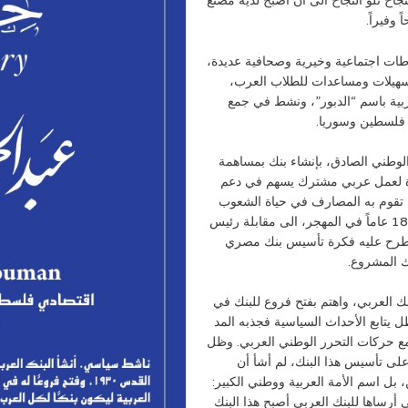
ح تلو النجاح الى أن أصبح لديه مصنع
وفيراً.
اطات اجتماعية وخيرية وصحافية عديدة،
سهيلات ومساعدات للطلاب العرب،
ربية باسم “الدبور”، ونشط في جمع
 فلسطين وسوريا.
لوطني الصادق، بإنشاء بنك بمساهمة
واة لعمل عربي مشترك يسهم في دعم
الذي تقوم به المصارف في حياة الشعوب
واقتصاديات بلدانها، فسارع بعد أول عودة له الى الوطن بعد 18 عاماً في المهجر، الى مقابلة رئيس
يطرح عليه فكرة تأسيس بنك مصري
ك المشروع.
يس البنك العربي، واهتم بفتح فروع للبنك في
ظل يتابع الأحداث السياسية فجذبه المد
 حركات التحرر الوطني العربي. وظل
على تأسيس هذا البنك، لم أشأ أن
بل اسم الأمة العربية ووطني الكبير:
 أرساها للبنك العربي أصبح هذا البنك