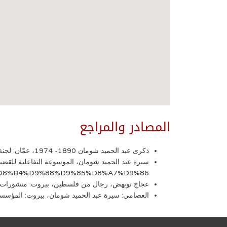
المصادر والمراجع
ذكرى عبد الحميد شومان 1890- 1974، عمّان: لجنة تأبين عبد الحميد شومان، 1974.
D8%B4%D9%88%D9%85%D8%A7%D9%86
عجاج نويهض، رجال من فلسطين، بيروت: منشورات فلسط
العصامي: سيرة عبد الحميد شومان، بيروت: المؤسسة الع