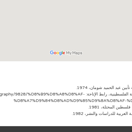
سيرة عبد الحميد شومان، الموسوعة التفاعلية للقضية الفلسطينية، رابط الإتاحة: 8%AF
%D8%A7%D9%84%D8%AD%D9%85%D9%8A%D8%AF-%
ين المحتلة، 1981.
ربية للدراسات والنشر، 1982.