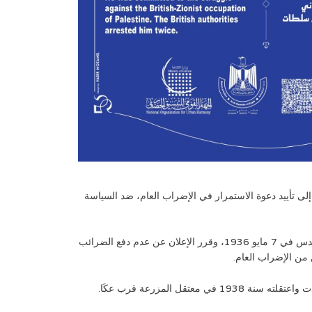
ي عبد الهادي” و”محمد عزة دروزة” و”عجاج نويهض”، في نشر بيان باسم رجالات القدس، في 22 أبريل 1936، يدعو إلى تأييد دعوة الاستمرار في الإضراب العام، ضد السياسة
كان عبد الحميد شومان من ضمن المندوبين الخمسة الذين مثلوا اللجنة القومية بالقدس في “مؤتمر اللجان القومية” الذي عقد في مدينة القدس في 7 مايو 1936، وقرر الإعلان عن عدم دفع الضرائب
 من الإضراب العام.