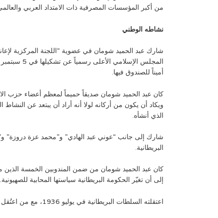
من أكبر المؤسسات المصرفية ذات الامتداد العربي والعالمي
نشاطه الوطني
شارك عبد الحميد شومان في عضوية “اللجنة المركزية لإعان
أميناً للصندوق فيها.
ويكاد أن يكون من أركانه لولا أنه أراد أن يبتعد عن النشاط ا
الذي أنشأه.
البريطانية.
إلى أن تغيّر الحكومة البريطانية سياستها المحابية للصهيون
اعتقلته السلطات البريطانية في يوليو 1936، مع من اعتُقل من الوطنيين الفلسطينيين، في معتقل صرفند قرب الرملة لبضعة أشهر، ثم عادت واعتقلته سنة 1938 في معتقل المزرعة قرب عكَا.