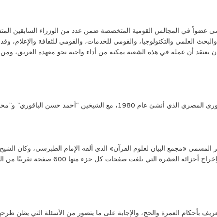
ى عضواً في المجالس القومية المتخصصة ضمن عدد من الوزراء السابقين المتفر
بحث العلمي والتكنولوجيا، والقومي للخدمات، والقومي للثقافة والإعلام، وقد
يعتقد أن عمله في هذه الشعبة يمكنه من أداء واجبه نحو معهده العريق، ومن اقتراح
ين “أحمد حسن الباقوري” و”محمد متولي الشعراوي” .
المسمى «مجمع البيان لعلوم القرآن» الذي ألفه الإمام الطبرسى، وكان الشيخ 
شلتوت، وقد قام الشيخ عبد العزيز عيسى بالإشرا
يف بأحكام العمرة والحج، والإجابة على ما يتصور من الأسئلة التي يظن طرحه