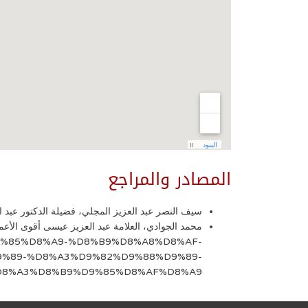
المصادر والمراجع
سيف النصر عبد العزيز المجلي، فضيلة الدكتور عبد العزيز عيسى، مجلة الأزهر، مج 67
%D9%85%D8%A9-%D8%B9%D8%A8%D8%AF-
%89-%D8%A3%D9%82%D9%88%D9%89-
D8%A3%D8%B9%D9%85%D8%AF%D8%A9