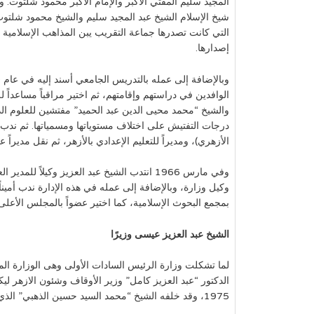
المجيد سليم المفتي الأكبر والإمام الأكبر محمود شلتوت. و
شيخ الإسلام الشيخ عبد المجيد سليم والشيخ محمود شلتوت ق
التي كانت تصدرها جماعة التقريب يبن المذاهب الإسلامية با
إصدارها.
الوافدين في دراستهم وإقامتهم، ثم اختير مراقباً مساعداً لل
والشيخ “محمد محيى الدين عبد الحميد” مفتشين للعلوم الديني
درجات التفتيش على اختلاف مستوياتها ومسمياتها. ثم ندب ش
الأزهري)، ومديراً للتعليم الإعدادي بالأزهر، ثم نقل مديراً عا
وكيل وزارة، وبالإضافة إلى عمله في هذه الإدارة ندب أميناً
بمجمع البحوث الإسلامية، كما اختير عضواً بالمجلس الأعلى للأزهر م
الشيخ عبد العزيز عيسى وزيرًا
الدكتور “عبد العزيز كامل” وزير الأوقاف وشئون الازهر لي
1975، وقد خلفه الشيخ “محمد السيد حسين الذهبي” الذي جمع الأوقاف مع شئون الأزهر في أبريل 1975.