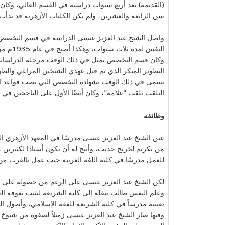
سن الرابعة والعشرين، ولم تكن الكليات الأزهرية قد بدأت 
واصل الشيخ عبد العزيز عيسى الدراسة في قسم التخصص، م
النفس لم
وكان قسم التخصص يمثل في ذلك الوقت مرحلة الدراسات ا
التطوير المبكر الذي تم قبل عهدي الشيخين المراغي والظو
يسمى في ذلك الوقت بشهادة التخصص التي نصت قواعد التط
التلقب بلقب “علامة”، وكان أيضًا الأول على الناجحين ف
وظائفه
عين الشيخ عبد العزيز عيسى مدرسًا في المعهد الأزهري ال
من تكريم لخريج حديث، وأتيح له أن يكون أستاذا لكثيرين من 
للعمل مدرسًا في كلية اللغة العربية حيث عمل بالقرب من 
لكن الشيخ عبد العزيز عيسى على الرغم من حصوله على شه
وعلم النفس طالب بنقله إلى كلية الشريعة ليثبت تفوقه ا
وفيها صار الشيخ عبد العزيز عيسى زميلاً لصفوة من شيوخ الأ