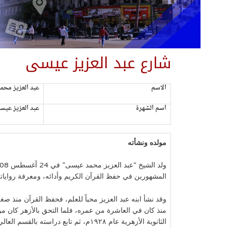
شارع عبد العزيز عيسى
الاسم
عبد العزيز محم
اسم الشهرة
عبد العزيز عيس
مولده ونشأته
المشهورين في حفظ القرآن الكريم وأدائه، ومعرفة رواياته
وقد نشأ ابنه عبد العزيز محباً للعلم، فحفظ القرآن منذ ص
منذ كان في العاشرة من عمره، فلما التحق بالأزهر كان م
الثانوية الأزهرية عام ١٩٢٨م، ثم تابع دراست