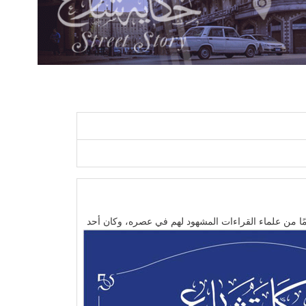
 الشيخ محمد عيسى عالمًا من علماء القراءات المشهود لهم في عصره، وكان أحد