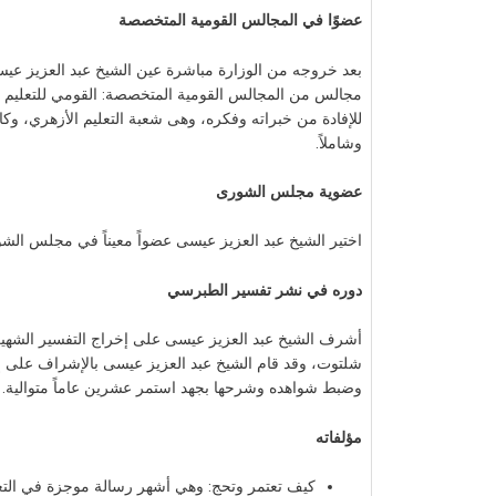
عضوًا في المجالس القومية المتخصصة
بعد خروجه من الوزارة مباشرة عين الشيخ عبد العزيز عيس
مجالس من المجالس القومية المتخصصة: القومي للتعليم وال
للإفادة من خبراته وفكره، وهى شعبة التعليم الأزهري، وكان 
وشاملاً.
عضوية مجلس الشورى
اختير الشيخ عبد العزيز عيسى عضواً معيناً في مجلس الشورى المصري الذي أنشئ عام 1980، مع الشيخ
دوره في نشر تفسير الطبرسي
أشرف الشيخ عبد العزيز عيسى على إخراج التفسير الشهير 
وضبط شواهده وشرحها بجهد استمر عشرين عاماً متوالية.
مؤلفاته
كيف تعتمر وتحج: وهي أشهر رسالة موجزة في التعر