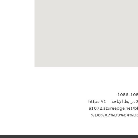
محمد الجوادي، العلامة عبد العزيز عيسى أقوى الأعمدة الحاملة لقبة الأزهر على مدى سبعين عاما، موقع الجزيرة، 2 أغسطس 2020، رابط الإتاحة: https://1-
a1072.azureedge.n
%D8%A7%D9%84%D