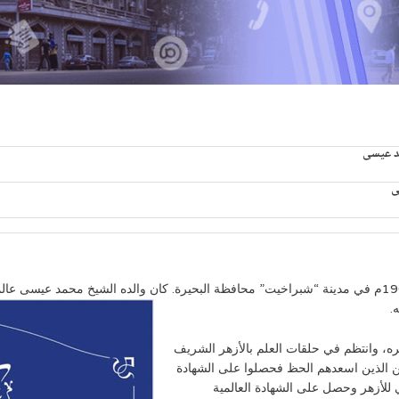
د عيسى
ى
ولد الشيخ “عبد العزيز محمد عيسى” في 24 أغسطس 1908م في مدينة “شبراخيت” محافظة البحيرة. كان والده
.
غره، وانتظم في حلقات العلم بالأزهر الشريف
ن الذين اسعدهم الحظ فحصلوا على الشهادة
ه بالقسم العالي للأزهر وحصل على الشهادة العالمية