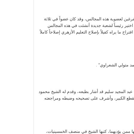
غين لعضوية هذه المجالس، وقد كان عضواً في ثلاثة
 اختير رئيساً لشعبة جديدة أنشئت في هذه المجالس
 ما يراه كفيلاً بإصلاح التعليم الأزهري إصلاحاً كاملاً
عبد المجيد سليم قد أشار بطبعه، وقدم له الشيخ محمود
ف على إخراج أجزائه العشرة التي بلغت صفحات كل جزء منها 600 صفحة تقريبًا من القطع الكبير، وأشرف على تصحيحه وضبطه ومراجعته
ا ممن يؤديهما، كتبها الشيخ في منصف الخمسينيات،