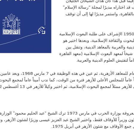
فيما قبل هذا كان هذان الشيخان الجليلان
د اختاراه مديرًا لمجلة “رسالة الإسلام”
لقاهرة، واستمر مديرًا لها إلى أن توقف
وبالإضافة إلى عمله بالتدريس الجامعي أسند إليه في عام 1950 الإشراف على طلبة البعوث الإسلامية
بحوث والثقافة الإسلامية، وبعدها اختير هو
ة والعربية بالمعاهد الدينية، وتنقل بين
يخاً لمعهد البعوث الإسلامية (معهد القاهرة
ماً لتفتيش العلوم الدينية والعربية.
 عاماً للمجلس الأعلى للأزهر فترة من الوقت، كما ندب أميناً عاماً لمجمع البحو
مثلاً لمجمع البحوث الإسلامية، ثم اختير وكيلاً للأزهر في 13 أغسطس 1972.
لما تشكلت وزارة الرئيس السادات الأولى وهى الوزارة المعروفة بوزارة الحرب
كون وزيراً للأوقاف فقط، واختير الشيخ عبد العزيز عيسى وزيرًا لشئون الأزهر