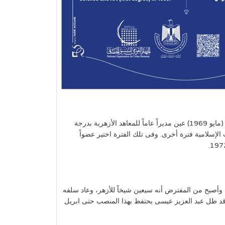
وفي مارس 1966 انتدب الشيخ عبد العزيز وكيلاً للمدير العام للمعاهد الأزهرية، ثم عين في هذه الوظيفة في 7 مارس 1968، وبعد عامين (مايو 1969) عين مديراً عاماً للمعاهد الأزهرية بدرجة
ث الإسلامية فترة أخرى. وفى تلك الفترة اختير عضواً
 في مارس 1973 ترك الشيخ “عبد الحليم محمود” الوزارة وأصبح من المفترض أنه سيعين شيخاً للأزهر، وعاد سلفه
، وقد ظل عبد العزيز عيسى يحتفظ بهذا المنصب حتى ابريل