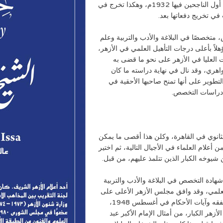
(القديمة) بعد أربع سنوات دراسية في القسم العالي، وكان أول الناجحين فيها 1932م، وهكذا تخرج في
في تخريج دفعاتها بعد.
تخصصًا في البلاغة والأدب والتربية وعلم
دة ثلاث سنوات، وهكذا أصبح في عام 1935م مؤهلاً بأعلى درجات التأهيل العلمي في الأزهر،
لعليا في الأزهر على نحو ما قضى به
اهري، وقد نال في نهاية دراسته ما كان
وير على أنها تمنح صاحبها الأحقية في
ي دراسات التخصص.
ثانوي في القاهرة، وكلن هذا أقصى ما يمكن
أعلام العلماء في الأجيال التالية، ثم اختير
شيوخه الكبار الذين تتلمذ عليهم، من قبل.
ادة التخصص في البلاغة والأدب والتربية
لعلمي، وقد وافق مجلس الأزهر الأعلى على
تعيينه مدرساً في كلية الشريعة للفقه الإسلامي، وأصول الفقه وآيات الأحكام في أغسطس 1948،
زهر الكبار، من أمثال الإمام الأكبر عبد