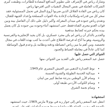
وشارك رياض في الإشراف على تطوير المدافع المضادة للطائرات، وطبقت كبرى
الشركات العاملة في نفس المجال التقنيات التي اقترحها رياض.
كان رياض من القادة القلائل الذين ضربوا أروع المثل في تحمل المسئولية، فقد
سخر كل من قدراته وإمكانيات لإعادة بناء القوات المسلحة وإعداد الجبهة للقتال،
وتقدم رياض جنوده في ميدان المعركة، وأكبر دليل على ذلك أن الفاصل بينه وبين
قوات العدو مجرى القناة فقط، حتى استشهد أثناء وجوده بين جنوده بل كان يعمل
بيده بحكم خبرته كضابط مدفعية
والجدير بالذكر أن رياض لم يكن مجرد عسكري، بل كان يجيد الإنجليزية والفرنسية
والروسية، وهو ما أتاح له فرصة الاطلاع على أحدث ما كتب بهذه اللغات في مجال
تخصصه. ومن أهم ما ميز رياض انضباطه ودقته ونظامه بل وعدم قبول الوساطة
كما كان عادلاً في معاملة الضباط والجنود.
الجوائز التي حصل عليها:
حصل عبد المنعم رياض على العديد من الجوائز، منها:
نوط الجدارة الذهبي من الجيش المصري عام 1949.
ميدالية الخدمة الطويلة والقدوة الحسنة.
وسام الأرز الوطني بدرجة ضابط كبير من لبنان.
وسام الكوكب الأردني طبقة أولى.
وسام نجمة الشرق.
استشهاده:
انتقل عبد المنعم رياض إلى جوار ربه في يوم 9 مارس 1969، حيث استشهد
بالضفة الغربية من القناة بالإسماعيلية وسط جنوده أثناء إشرافه على إحدى