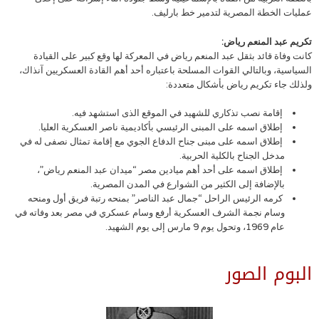
عمليات الخطة المصرية لتدمير خط بارليف.
تكريم عبد المنعم رياض:
كانت وفاة قائد بثقل عبد المنعم رياض في المعركة لها وقع كبير على القيادة
السياسية، وبالتالي القوات المسلحة باعتباره أحد أهم القادة العسكريين آنذاك،
ولذلك جاء تكريم رياض بأشكال متعددة:
إقامة نصب تذكاري للشهيد في الموقع الذى استشهد فيه.
إطلاق اسمه على المبنى الرئيسي بأكاديمية ناصر العسكرية العليا.
إطلاق اسمه على مبنى جناح الدفاع الجوي مع إقامة تمثال نصفى له في
مدخل الجناح بالكلية الحربية.
إطلاق اسمه على أحد أهم ميادين مصر “ميدان عبد المنعم رياض”،
بالإضافة إلى الكثير من الشوارع في المدن المصرية.
كرمه الرئيس الراحل “جمال عبد الناصر” بمنحه رتبة فريق أول ومنحه
وسام نجمة الشرف العسكرية أرفع وسام عسكري في مصر بعد وفاته في
عام 1969، وتحول يوم 9 مارس إلى يوم الشهيد.
البوم الصور