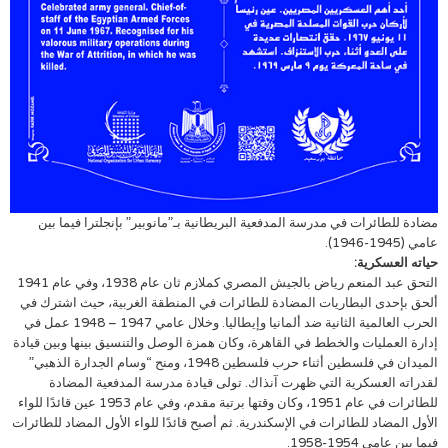
مضادة للطائرات في مدرسة المدفعية البريطانية بـ”مانوبير” بإنجلترا فيما بين
عامي (1945-1946).
حياته العسكرية:
التحق عبد المنعم رياض بالجيش المصري كملازم ثان عام 1938، وفي عام 1941
ألحق بإحدى البطاريات المضادة للطائرات في المنطقة الغربية، حيث اشترك في
الحرب العالمية الثانية ضد ألمانيا وإيطاليا. وخلال عامي 1947 – 1948 عمل في
إدارة العمليات والخطط في القاهرة، وكان همزة الوصل والتنسيق بينها وبين قيادة
الميدان في فلسطين أثناء حرب فلسطين 1948، ومنح “وسام الجدارة الذهبي”
لقدراته العسكرية التي ظهرت آنذاك. تولى قيادة مدرسة المدفعية المضادة
للطائرات في عام 1951، وكان وقتها برتبة مقدم، وفي عام 1953 عين قائدًا للواء
الأول المضاد للطائرات في الإسكندرية. ثم أصبح قائدًا للواء الأول المضاد للطائرات
فيما بين عامي 1954-1958.