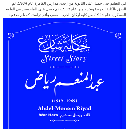
في التعليم حتى حصل على الثانوية من إحدى مدارس القاهرة عام 1934، ثم
التحق بالكلية الحربية وتخرج منها عام 1938، ثم حصل على الماجستير في العلوم
العسكرية عام 1944،
من كلية أركان الحرب بمصر، وأتم دراسته كمعلم مدفعية