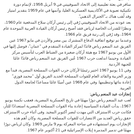
سافر في بعثة تعليمية إلى الاتحاد السوفييتي في 9 أبريل 1958، لإتمام دورة
تكتيكية تعبوية في الأكاديمية العسكرية العليا، وأتمها في عام 1959 بتقدير امتياز
وقد لُقب هناك بـ”الجنرال الذهبي”.
بعد عودته من الاتحاد السوفييتي رُقي إلى رئيس أركان سلاح المدفعية عام 1960،
ونظرًا للقدرات الخاصة لرياض فقد أصبح رئيس أركان القيادة العربية الموحدة عام
1964، وقد رُقي إلى رتبة فريق عام 1966.
وعندما تم توقيع اتفاقية الدفاع المشترك بين مصر والأردن في مايو 1967 عين
الفريق عبد المنعم رياض قائدًا لمركز القيادة المتقدم في “عمان”، فوصل إليها في
الأول من يونيو 1967 مع هيئة أركان صغيرة من الضباط العرب لتأسيس مركز
القيادة. وحينما اندلعت حرب 1967 عُين الفريق عبد المنعم رياض قائدًا عامًا
للجبهة الأردنية.
وفي 11 يونيو 1967 اختير رئيسًا لأركان حرب القوات المسلحة المصرية، فبدأ مع
وزير الحربية والقائد العام للقوات المسلحة الجديد الفريق أول “محمد فوزي”
إعادة بنائها وتنظيمها. وفي عام 1968 عين أمينًا عامًا مساعدًا لجامعة الدول
العربية.
إنجازات عبد المنعم رياض:
لعب عبد المنعم رياض دورًا مهمًا في تاريخ العسكرية المصرية، فعقب نكسة يونيو
1967، بدأت القيادة السياسية إعادة بناء القوات المسلحة المصرية استعدادًا للثأر،
فكانت حرب الاستنزاف التي مهدت لنصر أكتوبر المجيد. وفى أثناء حرب الاستنزاف
حقق رياض العديد من الانتصارات للقوات المسلحة المصرية، وكان أهم هذه
الإنجازات يوم استشهاده في ساحة المعركة يوم 9 مارس 1969. وكان لرياض دورًا
مهمًا في تدمير المدمرة إيلات الإسرائيلية في 21 أكتوبر عام 1967.