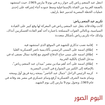
انتقل عبد المنعم رياض إلى جوار ربه في يوم 9 مارس 1969، حيث استشهد
بالضفة الغربية من القناة بالإسماعيلية وسط جنوده أثناء إشرافه على إحدى
عمليات الخطة المصرية لتدمير خط بارليف.
تكريم عبد المنعم رياض:
كانت وفاة قائد بثقل عبد المنعم رياض في المعركة لها وقع كبير على القيادة
السياسية، وبالتالي القوات المسلحة باعتباره أحد أهم القادة العسكريين آنذاك،
ولذلك جاء تكريم رياض بأشكال متعددة:
إقامة نصب تذكاري للشهيد في الموقع الذى استشهد فيه.
إطلاق اسمه على المبنى الرئيسي بأكاديمية ناصر العسكرية العليا.
إطلاق اسمه على مبنى جناح الدفاع الجوي مع إقامة تمثال نصفى له في
مدخل الجناح بالكلية الحربية.
إطلاق اسمه على أحد أهم ميادين مصر “ميدان عبد المنعم رياض”،
بالإضافة إلى الكثير من الشوارع في المدن المصرية.
كرمه الرئيس الراحل “جمال عبد الناصر” بمنحه رتبة فريق أول ومنحه
وسام نجمة الشرف العسكرية أرفع وسام عسكري في مصر بعد وفاته في
عام 1969، وتحول يوم 9 مارس إلى يوم الشهيد.
البوم الصور