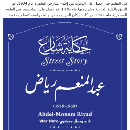
في التعليم حتى حصل على الثانوية من إحدى مدارس القاهرة عام 1934، ثم
التحق بالكلية الحربية وتخرج منها عام 1938، ثم حصل على الماجستير في العلوم
العسكرية عام 1944،
من كلية أركان الحرب بمصر، وأتم دراسته كمعلم مدفعية