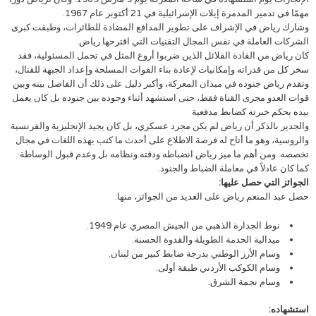
مهمًا في تدمير المدمرة إيلات الإسرائيلية في 21 أكتوبر عام 1967.
وشارك رياض في الإشراف على تطوير المدافع المضادة للطائرات، وطبقت كبرى
الشركات العاملة في نفس المجال التقنيات التي اقترحها رياض.
كان رياض من القادة القلائل الذين ضربوا أروع المثل في تحمل المسئولية، فقد
سخر كل من قدراته وإمكانيات لإعادة بناء القوات المسلحة وإعداد الجبهة للقتال،
وتقدم رياض جنوده في ميدان المعركة، وأكبر دليل على ذلك أن الفاصل بينه وبين
قوات العدو مجرى القناة فقط، حتى استشهد أثناء وجوده بين جنوده بل كان يعمل
بيده بحكم خبرته كضابط مدفعية
والجدير بالذكر أن رياض لم يكن مجرد عسكري، بل كان يجيد الإنجليزية والفرنسية
والروسية، وهو ما أتاح له فرصة الاطلاع على أحدث ما كتب بهذه اللغات في مجال
تخصصه. ومن أهم ما ميز رياض انضباطه ودقته ونظامه بل وعدم قبول الوساطة
كما كان عادلاً في معاملة الضباط والجنود.
الجوائز التي حصل عليها:
حصل عبد المنعم رياض على العديد من الجوائز، منها:
نوط الجدارة الذهبي من الجيش المصري عام 1949.
ميدالية الخدمة الطويلة والقدوة الحسنة.
وسام الأرز الوطني بدرجة ضابط كبير من لبنان.
وسام الكوكب الأردني طبقة أولى.
وسام نجمة الشرق.
استشهاده: