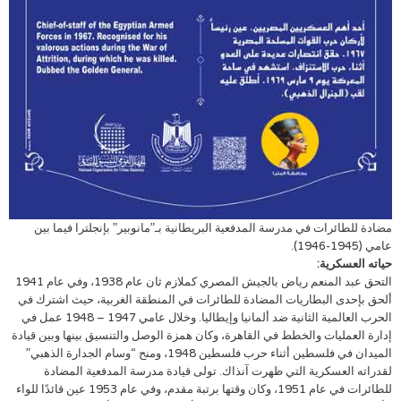
مضادة للطائرات في مدرسة المدفعية البريطانية بـ”مانوبير” بإنجلترا فيما بين
عامي (1945-1946).
حياته العسكرية:
التحق عبد المنعم رياض بالجيش المصري كملازم ثان عام 1938، وفي عام 1941
ألحق بإحدى البطاريات المضادة للطائرات في المنطقة الغربية، حيث اشترك في
الحرب العالمية الثانية ضد ألمانيا وإيطاليا. وخلال عامي 1947 – 1948 عمل في
إدارة العمليات والخطط في القاهرة، وكان همزة الوصل والتنسيق بينها وبين قيادة
الميدان في فلسطين أثناء حرب فلسطين 1948، ومنح “وسام الجدارة الذهبي”
لقدراته العسكرية التي ظهرت آنذاك. تولى قيادة مدرسة المدفعية المضادة
للطائرات في عام 1951، وكان وقتها برتبة مقدم، وفي عام 1953 عين قائدًا للواء