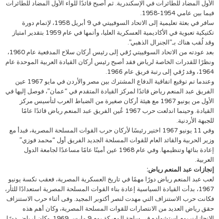
الأول المضاد للطائرات في الإسكندرية. ثم أصبح قائدًا للواء الأول المضاد للطائرات
فيما بين عامي 1954-1958.
سافر في بعثة تعليمية إلى الاتحاد السوفييتي في 9 أبريل 1958، لإتمام دورة
تكتيكية تعبوية في الأكاديمية العسكرية العليا، وأتمها في عام 1959 بتقدير امتياز
وقد لُقب هناك بـ”الجنرال الذهبي”.
بعد عودته من الاتحاد السوفييتي رُقي إلى رئيس أركان سلاح المدفعية عام 1960،
ونظرًا للقدرات الخاصة لرياض فقد أصبح رئيس أركان القيادة العربية الموحدة عام
1964، وقد رُقي إلى رتبة فريق عام 1966.
وعندما تم توقيع اتفاقية الدفاع المشترك بين مصر والأردن في مايو 1967 عين
الفريق عبد المنعم رياض قائدًا لمركز القيادة المتقدم في “عمان”، فوصل إليها في
الأول من يونيو 1967 مع هيئة أركان صغيرة من الضباط العرب لتأسيس مركز
القيادة. وحينما اندلعت حرب 1967 عُين الفريق عبد المنعم رياض قائدًا عامًا
للجبهة الأردنية.
وفي 11 يونيو 1967 اختير رئيسًا لأركان حرب القوات المسلحة المصرية، فبدأ مع
وزير الحربية والقائد العام للقوات المسلحة الجديد الفريق أول “محمد فوزي”
إعادة بنائها وتنظيمها. وفي عام 1968 عين أمينًا عامًا مساعدًا لجامعة الدول
العربية.
إنجازات عبد المنعم رياض:
لعب عبد المنعم رياض دورًا مهمًا في تاريخ العسكرية المصرية، فعقب نكسة يونيو
1967، بدأت القيادة السياسية إعادة بناء القوات المسلحة المصرية استعدادًا للثأر،
فكانت حرب الاستنزاف التي مهدت لنصر أكتوبر المجيد. وفى أثناء حرب الاستنزاف
حقق رياض العديد من الانتصارات للقوات المسلحة المصرية، وكان أهم هذه
الإنجازات يوم استشهاده في ساحة المعركة يوم 9 مارس 1969. وكان لرياض دورًا