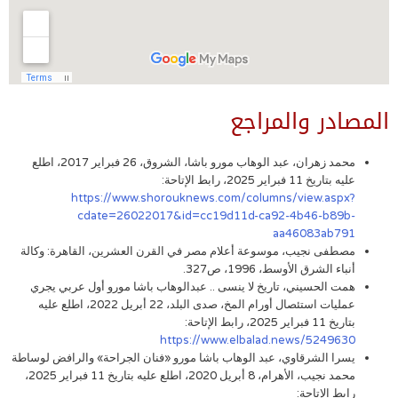
المصادر والمراجع
محمد زهران، عبد الوهاب مورو باشا، الشروق، 26 فبراير 2017، اطلع
عليه بتاريخ 11 فبراير 2025، رابط الإتاحة:
https://www.shorouknews.com/columns/view.aspx?
cdate=26022017&id=cc19d11d-ca92-4b46-b89b-
aa46083ab791
مصطفى نجيب، موسوعة أعلام مصر في القرن العشرين، القاهرة: وكالة
أنباء الشرق الأوسط، 1996، ص327.
همت الحسيني، تاريخ لا ينسى .. عبدالوهاب باشا مورو أول عربي يجري
عمليات استئصال أورام المخ، صدى البلد، 22 أبريل 2022، اطلع عليه
بتاريخ 11 فبراير 2025، رابط الإتاحة:
https://www.elbalad.news/5249630
يسرا الشرقاوي، عبد الوهاب باشا مورو «فنان الجراحة» والرافض لوساطة
محمد نجيب، الأهرام، 8 أبريل 2020، اطلع عليه بتاريخ 11 فبراير 2025،
رابط الإتاحة: