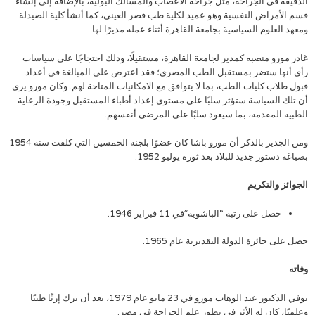
الدقيقة في الجراحة، مثل جراحة الأعصاب والمسالك البولية، بالإضافة إلى إنشاء
قسم الأمراض النفسية وهو عميد لكلية طب قصر العيني، كما أنشأ كلية الصيدلة
ومعهد العلوم السياسية بجامعة القاهرة أثناء عمله مديرًا لها.
غادر مورو منصبه كمدير لجامعة القاهرة، مستقيلًا، وذلك احتجاجًا على سياسات
رأى أنها ستضر بمستقبل الطب المصري؛ فقد اعترض على المبالغة في أعداد
قبول طلاب كليات الطب، بما لا يتوافق مع الامكانيات المتاحة لهم. وكان مورو يرى
أن تلك السياسة ستؤثر سلبًا على مستوى إعداد أطباء المستقبل وجودة الرعاية
الطبية المقدمة، بما سيعود سلبًا على المرضى أنفسهم.
ومن الجدير بالذكر أن مورو باشا كان عضوًا بلجنة الخمسين التي كلفت سنة 1954
بصياغة دستور جديد للبلاد بعد ثورة يوليو 1952.
الجوائز والتكريم
حصل على رتبة “الباشوية”في 11 فبراير 1946.
حصل على جائزة الدولة التقديرية عام 1965.
وفاته
توفي الدكتور عبد الوهاب مورو في 23 مايو عام 1979، بعد أن ترك إرثًا طبيًا
وعلميًا، كان له الأثر في تطور علم الجراحة في مصر.