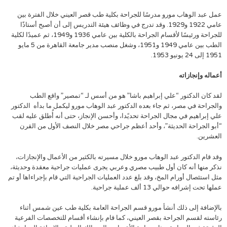
عمل عبد الوهاب مورو مدرسًا للجراحة بكلية طب قصر العيني خلال الفترة بين
عامي 1922 و1929. وقد تدرج في وظائف هيئة التدريس إلى أن أصبح أستاذًا
للجراحة ورئيسًا لأقسام الجراحة بالكلية بين عامي 1936 و1949، ثم عميدًا لكلية
الطب بين عامي 1949 و1951، وشغل منصب مدير جامعة القاهرة من 5 مايو
1951 إلى 24 يونيو 1953.
أعماله وإنجازاته
لقد كان الدكتور “علي إبراهيم باشا” هو من أسس لـ “تمصير” واقع الطب
والجراحة في مصر، ثم جاء بعده الدكتور عبد الوهاب مورو ليكمل ما بدأه الدكتور
علي إبراهيم في مجال الجراحة تحديًدا، وأحسن الإنجاز، حتى أنه أُطلق عليه لقب
“أبو الجراحة الحديثة”، وأحد أعظم جراحي مصر خلال النصف الأول من القرن
العشرين.
وقد قام الدكتور عبد الوهاب مورو خلال مسيرته بالكثير من الأعمال والإنجازات،
نذكر منها أنه كان أول طبيب مصري وعربي يجرى عمليات جراحية معقدة وحديثة،
مثل استئصال أورام المخ، وقد بلغ عدد العمليات الجراحية التي قام بإجراءاها أو تم
عملها تحت إشرافه حوالي 13 ألف عملية جراحية.
بالإضافة إلى ذلك أنشأ مورو قسم الجراحة العامة بكلية طب عين شمس أثناء
رئاسته لقسم الجراحة بقصر العيني، كما قام بإنشاء أقسام للتخصصات الفرعية