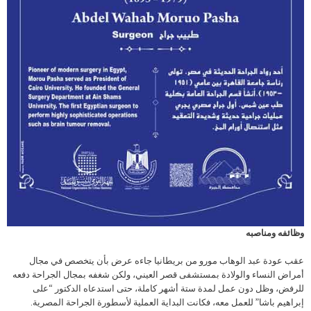
وظائفه ومناصبه
عقب عودة عبد الوهاب مورو من بريطانيا جاءه عرض بأن يتخصص في مجال
أمراض النساء والولادة بمستشفى قصر العيني، ولكن شغفه بمجال الجراحة دفعه
للرفض، وظل دون عمل لمدة ستة أشهر كاملة، حتى استدعاه الدكتور “على
إبراهيم باشا” للعمل معه، فكانت البداية العملية لأسطورة الجراحة المصرية.