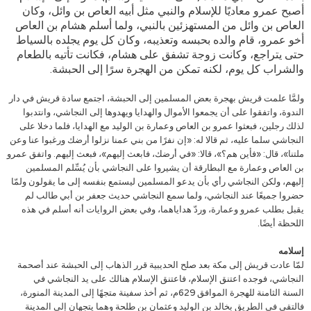
أصبح عمرو معاديًا للإسلام والنبي مثل أبيه العاص بن وائل، وكان
العاص بن وائل من المستهزئين بالنبي، ولما أسلم هشام بن العاص
أخو عمرو، قام والده بحبسه وتعذيبه، وكان كل يوم يجلده بالسياط
حتى يتراجع، وكانت زوجة تشفق على هشام، فكانت تأتيه بالطعام
والشراب كل يوم، لكنه تمكن من الهجرة سرًا إلى الحبشة.
ولمَّا علمت قريش بهجرة بعض المسلمين إلى الحبشة، اجتمع سادة قريش في دار
الندوة، واتفقوا على أن يجمعوا الأموال والهدايا ويهدوها إلى النجاشي، وانتدبوا
لذلك رجلين، فبعثوا عمرو بن العاص وعمارة بن الوليد مع الهدايا، فلما دخلا على
النجاشي سلما عليه، ثم قالا له: «إن نفرًا من بني عمنا نزلوا أرضك ورغبوا عنا وعن
ملتنا»، قال: «فأين هم؟»، قالا: «في أرضك، فابعث إليهم»، فبعث إليهم. واتفق عمرو
بن العاص وعمارة مع البطارقة أن يشيروا على النجاشي بأن يُسِّلم المسلمين
إليهم، ولكن النجاشي رأي بأن يدعو المسلمين ليستمع بنفسه إلى ما يقولون ولمّا
حضروا جميعًا عند النجاشي، ولما سمع النجاشي حديث جعفر بن أبي طالب لم
يقبل بطلب عمرو وعمارة، وردّ هداياهما، وفي بعض الروايات أنه أسلم في هذه
اللحظة أيضًا.
إسلامه
لمّا عادت قريش إلى مكة بعد صلح الحديبية قرر الذهاب إلى الحبشة عند أصحمة
النجاشي، فوجده اعتنق الإسلام، فاعتنق الإسلام هنالك على يد النجاشي في
السنة الثامنة للهجرة الموافق 629م، ثم أخذ سفينة متجهًا إلى المدينة المنورة،
فالتقى في الطريق بخالد بن الوليد وعثمان بن طلحة وهما يتجهان إلى المدينة