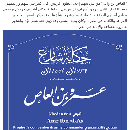
“العاص بن وائل” من بني سهم إحدى بطون قريش، كان كبير بني سهم وزعيمهم
يوم “الفجار الثاني”، ومن أشراف قريش في الجاهلية، وكان أشراف قريش يهتمون
بتعليم أبنائهم البلاغة والفصاحة، وتنشئتهم نشأة غليظة، يذكر البعض أنه تعلم
القراءة والكتابة في صغره، وكان يُجيد الشعر، وقد رُوى عنه شعر جيّد. واشتهر
عمرو بالفصاحة والإبانة في القول.