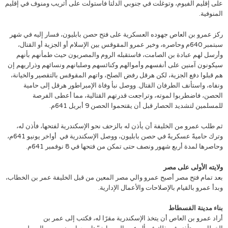
على إقليم الفيوم، وتوغلت في جنوبي الدلتا فاستولت على أثريب ومنوف في إقليم
المنوفية.
ركز عمرو بن العاص جهوده العسكرية على فتح حصن بابليون، فسار إليه في شهر
سبتمبر 640م وحاصره، وخير عمرو المقوقس بين الإسلام أو الجزية أو القتال،
وأرسل لهم عبادة بن الصامت، فاستقبله الروم والمصريون حيث طمأنهم بأنهم
سيكونون آمنين على أنفسهم وأموالهم وكنائسهم وصلبانهم ونسائهم وذراريهم إن
هم قبلوا دفع الجزية، لكن هرقل رفض الصلح، واتهم المقوقس بالتقصير والخيانة،
ونفاه، واستأنف الطرفان القتال. ووصل نبأ وفاة الإمبراطور هرقل إلى حامية
الحصن، فاضطربوا لموته، وتراجعت قدرتهم القتالية، مما أعطى الفرصة
للمسلمين لتشديد الحصار قبل أن يقتحموا الحصن 9 أبريل 641م.
ثم طلب عمرو من الخليفة أن يأذن له بالزحف نحو الإسكندرية لفتحها، فأذن له،
وترك حاميةً عسكريةً في حصن بابليون، ووصل الإسكندرية في أواخر يونيو 641م،
وحاصرها لمدة أربع شهور ونصف حتى تمكن من فتحها في 8 نوفمبر 641م.
ولايته الأولى على مصر
بعد تمام فتح مصر أصبح عمرو والي مصر المعين من قبل الخليفة عمر بن الخطاب،
وبدأ عمرو بالقيام بالإصلاحات والأعمال الإدارية.
بناء مدينة الفسطاط
أراد عمرو بن العاص أن يتخذ الإسكندرية مقرًا له، فكتب إلى عمر بن