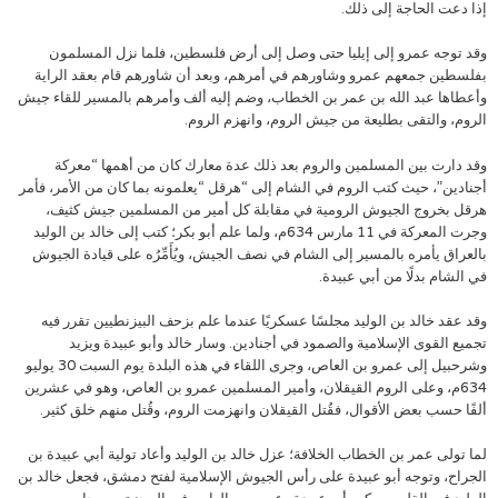
إذا دعت الحاجة إلى ذلك.
وقد توجه عمرو إلى إيليا حتى وصل إلى أرض فلسطين، فلما نزل المسلمون
بفلسطين جمعهم عمرو وشاورهم في أمرهم، وبعد أن شاورهم قام بعقد الراية
وأعطاها عبد الله بن عمر بن الخطاب، وضم إليه ألف وأمرهم بالمسير للقاء جيش
الروم، والتقى بطليعة من جيش الروم، وانهزم الروم.
وقد دارت بين المسلمين والروم بعد ذلك عدة معارك كان من أهمها “معركة
أجنادين”، حيث كتب الروم في الشام إلى “هرقل “يعلمونه بما كان من الأمر، فأمر
هرقل بخروج الجيوش الرومية في مقابلة كل أمير من المسلمين جيش كثيف،
وجرت المعركة في 11 مارس 634م، ولما علم أبو بكر؛ كتب إلى خالد بن الوليد
بالعراق يأمره بالمسير إلى الشام في نصف الجيش، ويُأَمِّرُه على قيادة الجيوش
في الشام بدلًا من أبي عبيدة.
وقد عقد خالد بن الوليد مجلسًا عسكريًا عندما علم بزحف البيزنطيين تقرر فيه
تجميع القوى الإسلامية والصمود في أجنادين. وسار خالد وأبو عبيدة ويزيد
وشرحبيل إلى عمرو بن العاص، وجرى اللقاء في هذه البلدة يوم السبت 30 يوليو
634م، وعلى الروم القيقلان، وأمير المسلمين عمرو بن العاص، وهو في عشرين
ألفًا حسب بعض الأقوال، فقُتل القيقلان وانهزمت الروم، وقُتل منهم خلق كثير.
لما تولى عمر بن الخطاب الخلافة؛ عزل خالد بن الوليد وأعاد تولية أبي عبيدة بن
الجراح، وتوجه أبو عبيدة على رأس الجيوش الإسلامية لفتح دمشق، فجعل خالد بن