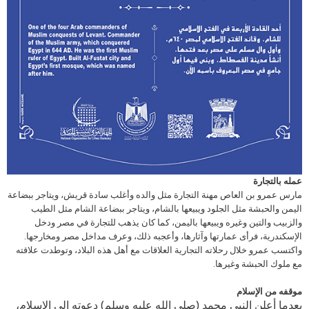
عمله بالتجارة
مارس عمرو بن العاص مهنة التجارة مثل والده وأغلب سادة قريش، ويتاجر ببضاعة
اليمن والحبشة مثل الجلود ويبيعها بالشام، ويتاجر ببضاعة الشام مثل الطيب
والزبيب والتين وغيره ويبيعها باليمن، كما كان يذهب للتجارة في مصر ودخل
الإسكندرية، فرأى عمارتها وآثارها، وأعجبه ذلك، وعرف مداخل مصر ومخارجها.
واكتسب عمرو خلال رحلاته التجارية العلاقات مع أهل هذه البلاد، وتوطدت علاقته
مع ملوك الحبشة وغيرها.
موقفه من الإسلام
بعدما أعلن النبي محمد (صلى الله عليه وسلم) دعوته إلى الإسلام،