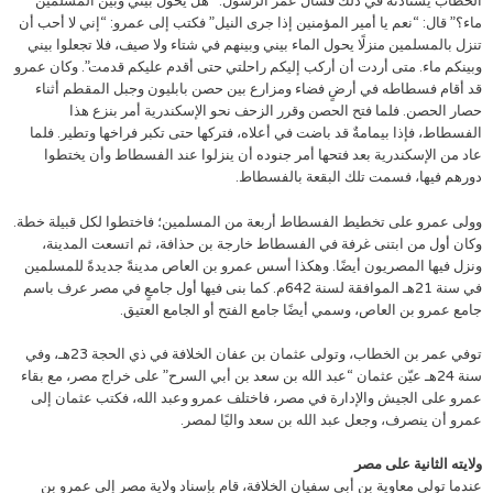
الخطاب يستأذنه في ذلك فسأل عمر الرسول: “هل يحول بيني وبين المسلمين
ماء؟” قال: “نعم يا أمير المؤمنين إذا جرى النيل” فكتب إلى عمرو: “إني لا أحب أن
تنزل بالمسلمين منزلًا يحول الماء بيني وبينهم في شتاء ولا صيف، فلا تجعلوا بيني
وبينكم ماء. متى أردت أن أركب إليكم راحلتي حتى أقدم عليكم قدمت”. وكان عمرو
قد أقام فسطاطه في أرضٍ فضاء ومزارع بين حصن بابليون وجبل المقطم أثناء
حصار الحصن. فلما فتح الحصن وقرر الزحف نحو الإسكندرية أمر بنزع هذا
الفسطاط، فإذا بيمامةٌ قد باضت في أعلاه، فتركها حتى تكبر فراخها وتطير. فلما
عاد من الإسكندرية بعد فتحها أمر جنوده أن ينزلوا عند الفسطاط وأن يختطوا
دورهم فيها، فسمت تلك البقعة بالفسطاط.
وولى عمرو على تخطيط الفسطاط أربعة من المسلمين؛ فاختطوا لكل قبيلة خطة.
وكان أول من ابتنى غرفة في الفسطاط خارجة بن حذافة، ثم اتسعت المدينة،
ونزل فيها المصريون أيضًا. وهكذا أسس عمرو بن العاص مدينةً جديدةً للمسلمين
في سنة 21هـ الموافقة لسنة 642م. كما بنى فيها أول جامعٍ في مصر عرف باسم
جامع عمرو بن العاص، وسمي أيضًا جامع الفتح أو الجامع العتيق.
توفي عمر بن الخطاب، وتولى عثمان بن عفان الخلافة في ذي الحجة 23هـ، وفي
سنة 24هـ عيّن عثمان “عبد الله بن سعد بن أبي السرح” على خراج مصر، مع بقاء
عمرو على الجيش والإدارة في مصر، فاختلف عمرو وعبد الله، فكتب عثمان إلى
عمرو أن ينصرف، وجعل عبد الله بن سعد واليًا لمصر.
ولايته الثانية على مصر
عندما تولى معاوية بن أبي سفيان الخلافة، قام بإسناد ولاية مصر إلى عمرو بن