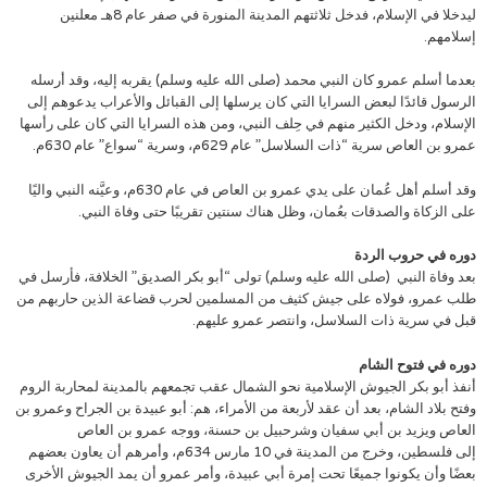
ليدخلا في الإسلام، فدخل ثلاثتهم المدينة المنورة في صفر عام 8هـ معلنين
إسلامهم.
بعدما أسلم عمرو كان النبي محمد (صلى الله عليه وسلم) يقربه إليه، وقد أرسله
الرسول قائدًا لبعض السرايا التي كان يرسلها إلى القبائل والأعراب يدعوهم إلى
الإسلام، ودخل الكثير منهم في حِلف النبي، ومن هذه السرايا التي كان على رأسها
عمرو بن العاص سرية “ذات السلاسل” عام 629م، وسرية “سواع” عام 630م.
وقد أسلم أهل عُمان على يدي عمرو بن العاص في عام 630م، وعيَّنه النبي واليًا
على الزكاة والصدقات بعُمان، وظل هناك سنتين تقريبًا حتى وفاة النبي.
دوره في حروب الردة
بعد وفاة النبي (صلى الله عليه وسلم) تولى “أبو بكر الصديق” الخلافة، فأرسل في
طلب عمرو، فولاه على جيش كثيف من المسلمين لحرب قضاعة الذين حاربهم من
قبل في سرية ذات السلاسل، وانتصر عمرو عليهم.
دوره في فتوح الشام
أنفذ أبو بكر الجيوش الإسلامية نحو الشمال عقب تجمعهم بالمدينة لمحاربة الروم
وفتح بلاد الشام، بعد أن عقد لأربعة من الأمراء، هم: أبو عبيدة بن الجراح وعمرو بن
العاص ويزيد بن أبي سفيان وشرحبيل بن حسنة، ووجه عمرو بن العاص
إلى فلسطين، وخرج من المدينة في 10 مارس 634م، وأمرهم أن يعاون بعضهم
بعضًا وأن يكونوا جميعًا تحت إمرة أبي عبيدة، وأمر عمرو أن يمد الجيوش الأخرى