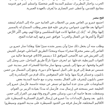
الحرب، واختار البطريرك تسليم المدينة لعُمر شخصيًا، واستلم عُمر فور قدومه
مفاتيح القدس، وأعطى عمر النصارى ما يٌعرف بالعهدة العمرية.
فتح مصر
اجتمع عمرو بن العاص بعمر بن الخطاب في الجابية حين جاء إلى الشام ليتفقد
أحوالها بعد طاعون عمواس، وعرض عليه فتح مصر وطلب السماح له بالمسير
إليها، وقال له: “إنك إن فتحْتها كانت قوةً للمسْلمين وعوْنًا لهم، وهي أكْثر الأرْض
أمْوالًا وأعْجزها عن القتال والحرب”. فوافق عمر وعهد إليه قيادة الفتح،
وطلب منه أن يجعل ذلك سرًا وأن يسير بجنده سيرًا هنيًا. وهكذا سار عمرو بن
العاص إلى مصر مخترقًا صحراء سيناء ومتخذًا الطريق الساحلي، فوصل الجيش
إلى العريش في عيد الأضحى الموافق 12 ديسمبر 639م، فوجدها خالية من
القوات البيزنطية، فدخلها. ثم انحرف جنوبًا تاركًا طريق الساحل، حتى وصل إلى
الفرما وفتحها، ثم منها إلى بلبيس، ومنها سار متاخمًا للصحراء، فمر بمدينة عين
شمس ثم هبط إلى قريةٍ على النيل اسمها «أم دنين»، وتقع إلى الشمال من حصن
بابليون، وعسكر قريبًا منها. ولما علم المقوقس بذلك قَدِمَ من الإسكندرية إلى
حصن بابليون ليُشرف على القتال بنفسه. وجرت مع حامية المدينة بعض
المناوشات على مدى عدة أسابيع لم تسفر عن نتيجة حاسمة. فأرسل عمرو إلى
الخليفة عمر يستحثه في إرسال مدد. فأرسل له مددًا بقيادة الزبير بن العوام،
وسقطت بعدها حامية أم دنين، وتمكن بعض الروم وقادتهم من الفرار إلى حصن
بابليو. بعد وصول الإمدادات بدأ عمرو في إرسال الفرق العسكرية للسيطرة على
الأقاليم المختلفة، فأرسل فرقة من الجنود للسيطرة على مدينة الفيوم، وسيطروا