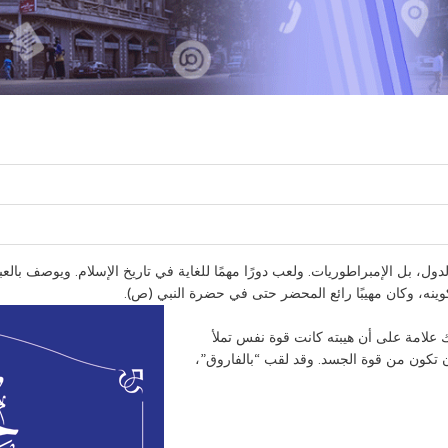
، بل الإمبراطوريات. ولعب دورًا مهمًا للغاية في تاريخ الإسلام. ويوصف بالعبقر
بتكوينه، وكان مهيبًا رائع المحضر حتى في حضرة النبي (ص).
 علامة على أن هيبته كانت قوة نفس تملأ
أن تكون من قوة الجسد. وقد لقب “بالفاروق”،