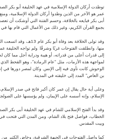
توطدت أركان الدولة الإسلامية في عهد الخليفة أبو بكر الص
عمر هو الآخر من الذين وطدوا أركان الدولة الإسلامية، و
أبى بكر فبايعه بالخلافة، وحسم الفتنة التي أوشكت أن تعصف
بجمع القرآن الكريم، وغير ذلك من الأعمال التي قام بها في 
وقد تولى الخلافة بعد وفاة أ
منها، وانطلقت الفتوحات غربًا وشرقًا. ولم تواجه الخليفة ع
إلى قدرات أعلى من قدراته، أو هيبة ودراية أجل مما كان له م
لمواجهة هذه الأزمات، مثل “عام الرمادة”، وهو القحط الذي 
الوحوش كانت تأوى فيه إلى الإنس. وكان لمصر دورها في إن
بن العاص” المدد إلى خليفته في المدينة.
وعلى أية حال يقال إن عمر كان أكبر فاتح في صدر الإسلام،
الإسلام، وإنه أسسه على الإيمان، ولم يؤسسها على الصولجا
وقد بدأ الفتح الإسلامي للشام في عهد الخليفة أبى بكر الصد
الخطاب، فواصل فتح بلاد الشام، ومن المدن التي فتحت ف
وبيت المقدس.
كما واصل الفتوحات في الجبهة الشرقية، وخاض الكثير من 