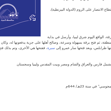
 الانتصار على الروم (الدولة البيزنطية)،
رقة، الواقع اليوم شرق ليبيا، وأرسل في بداية
نها طرابلس، وبعد فتحها سار عمرو إلى
سبرة
، ففتحها هي الأخرى، وتم بذلك فتح 
لتشمل فارس والعراق والشام ومصر وبيت المقدس وليبيا وسجستان.
” في سنة 23هـ/ 644م