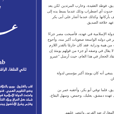
ديق، فوطد العقيدة، وحارب المرتدين. لكن يعد
منع حدوث أي اضطراب وذلك عندما بسط يده إلى
 بأركانها. وكذلك عندما أشار على أبى بكر
عهد خلافة الصديق.
بو بكر عام 13هـ، وقد اتسعت الدولة الإسلامية في عهده، فأصبحت مصر جزءًا
مر في دولته الواسعة صعوبات أكبر منه، وأحوج
ن هيبة ودراية. فقد كان حازمًا بالقدر اللازم
لا يقال في وصفه أو جزء من قولهم يومئذ إن
قاذ الحجاز في هذا العام، حيث أرسل “عمرو
 ينبغي أنه كان يومئذ أكبر مؤسس لدولة
ن.
يق، فلما توفي أبو بكر، وأعقبه عمر بن
ي عهده دمشق، بعلبك، وحمص، وسهل البقاع،
المعارك ضد الفرس وانتصر عليهم.