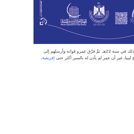
الأمر “عقبة بن نافع” ليستطلع الأوضاع ويعطيه تقريراً عن المنطقة، ثم فتح برقة بسهولة وسرعة، وصالح أهلها على جزية يدفعونها له، وكان ذلك في سنة 22هـ. ثمَّ فرَّق عمرو قواته وأرسلهم إلى
ليبيا، غير أن عمر لم يأذن له بالسير أكثر حتى
إفريقية
،