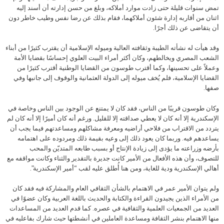
تمض سنوات قليلة حتى زادت موارد أملاكه، وبلغ من حسن إدارته أن أسند إليه
اثنان من أقاربه إدارة شئون أملاكهما، فقام بذلك عن رضا نفس وطيب خاطر دون
أن يتقاضى عن ذلك أجرًا.
وقد هيأت له نشأته الطيبة وثقافته العالية وميوله الإسلامية أن يقترب كثيرًا من أبناء
الشعب المصري ويخالطهم، وكان أكثر أمراء البيت العلوي إحساسًا بقضايا الأمة
وعملاً على تحسينها، وكما أقترب طوسون من القضايا الوطنية أقترب كثيرًا من
القضايا الإسلامية، فلم يُخف ميوله إلى الدولة العثمانية والوقوف إلى جانبها وفي
صفها.
وكان طوسون قريبًا من الناس، فقد كان لا يمتنع عن الوجود بين الناس وخاصة في
الإسكندرية إلا أنه كان لا يعطي صداقته إلا للقليل. ورغم أنه كان أميرًا إلا أنه كان لم
يتردد من الاقتراب من فلاحي أراضيه ومعرفة مشاكلهم ومساعدتهم فيما يجب أن
يساعدهم فيه. وربما كان يعود ذلك إلى وعيه بقيمة ذلك ومردوده على اهتمامه
بأرضه وزراعته ما يؤدى إلى زيادة الإنتاج أو بسبب طابعه المتديّن والمحب
للتصوف، وأن هذه الأفعال من الأمير كانت جديرة بالتقدير والثناء وكانت مواقفه مع
أهالي الإسكندرية ودية للغاية، ومن هنا أُطلق عليه لقب “أمير الإسكندرية”.
ولم يتوان الأمير عمر في الاهتمام بالشأن الثقافي العام والمشاركة فيه فقد كان
من الأمراء الذين يجيدون القراءة والكتابة والحديث باللغة العربية وكان عضوًا في
العديد من الجمعيات العلمية والثقافية في عصره. كما قدم العديد من المساعدات
منها الاهتمام بنشر الثقافة ومساعدة العاملين في أنشطتها حيث شارك بفاعليه في