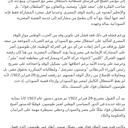
إلى مؤتمر الصلح في فرساي للمطالبة باستقلال مصر مع السودان. ومع إنه كان
صاحب الفكرة فإن “سعد غلول” وصحبه، وبالتعاون مع “السلطان فؤاد”، بل
والإنجليز أبعدوه عن رئاسة الوفد المصري. وعندما قبل بمجرد المشاركة فقط فإنه
أبعد عنها أيضًا، مع أنه كان يطمح من مشاركته إلى خدمة القضية المصرية
السودانية بماله وجهده.
ورغم فشله في ذلك فقد فشل في تكوين وفد من الحزب الوطني موازٍ للوفد
المصري للتأكيد على استقلال مصر مع السودان. ورغم الضربات الموجعة من سعد
غلول ورفاقه من أجل إبعاده عن أي دور في الحركة الوطنية، فإن طوسون أصر
على المشاركة الإيجابية في مصر وبما يؤيد المطالب المصرية. من هنا كان رفضه
لجهود الجنرال “اللنبي” لاحتواء حركة الأمراء ومشاركته في مقاطعة لجنة “ملنر”،
وحرصة على وحدة الأمة برغم اختلافها على تشكيل الوفد واحتجاجه على تصريح
رئيس الوزراء البريطاني “ونستون تشرشل”، ومُطالباته المتكررة بحقوق مصر، بل
ومحاولاته للإصلاح بين رجال الوفد أنفسهم. ثم رفضه لتصريح 28 فبراير 1922، لأنه
لم يعطِ الاستقلال الكامل لمصر مع السودان وإرجاء قضية السودان، إذ حث
طوسون السلطان فؤاد على التمسك بذلك.
بيد أن القبول بتصريح 28 فبراير 1922 ثم صدور دستور عام 1923 كانا بمثابة
مرحلة جديدة في الدور السياسي الوطني لعمر طوسون. فوفقًا للدستور أصبح
السلطان فؤاد ملكًا على مصر والسودان وحظي بسيطرة مهمة على البرلمان
والحكومة والبلاد.
وكانت قوة نفوذ الملك فؤاد تعني بشكل ضمني إبعاد عمر طوسون الذي فضل