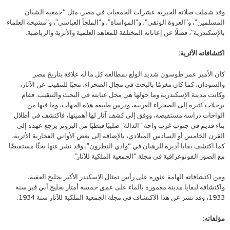
وقد شملت صلاته الخيرية عشرات الجمعيات في مصر، مثل “جمعية الشبان
المسلمين”، و”العروة الوثقى”، و”المواساة”، و”الملجأ العباسي”، و”مشيخة العلماء
بالإسكندرية”، فضلًا عن إعاناته المختلفة للمعاهد العلمية والأثرية والرياضية.
اكتشافاته الأثرية:
كان الأمير عمر طوسون شديد الولع بمطالعة كل ما له علاقة بتاريخ مصر
والسودان، كما كان مغرمًا بالبحث في مجال الصحراء، محبًا للتنقيب عن الآثار،
وكانت مدينة الإسكندرية وما حولها هي محل عنايته في البحث والتنقيب. فقام
برحلات كثيرة إلى الصحراء الغربية، ودرس طبيعة هذه الجهات، وما فيها من
الواحات دراسة مستفيضة، ووفق إلى كشف آثار لها أهميتها، فاكتشف في أطلال
بناء قديم في جنوب غرب واحة “الدالة” صليبًا قبطيًا من البرونز يرجع عهده إلى
القرن الخامس أو السادس الميلادي، بالإضافة إلى بعض الأواني الفخارية الأثرية،
كما اكتشف بقايا أديرة للرهبان في “وادي النطرون”، وقد نشر عنها بحثًا مستفيضًا
مع الصور الفوتوغرافية في مجلة “الجمعية الملكية للآثار”.
ومن اكتشافاته الهامة عثوره على رأس تمثال الإسكندر الأكبر بخليج العقبة،
واكتشافه لبقايا مدينة مغمورة بالماء على عمق خمسة أمتار بخليج أبي قير سنة
1933، وقد نشر عن هذا الاكتشاف في مجلة الجمعية الملكية للآثار سنة 1934.
مؤلفاته: