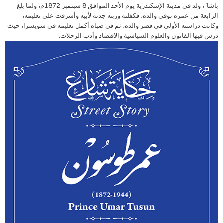
باشا”، ولد في مدينة الإسكندرية يوم الأحد الموافق 8 سبتمبر 1872م، ولما بلغ
الرابعة من عمره توفي والده، فكفلته وربته جدته لأبيه وأشرفت على تعليمه،
وكانت دراسته الأولى في قصر والده، ثم في صباه أكمل تعليمه في سويسرا، حيث
درس فيها القانون والعلوم السياسية والاقتصاد وأدب الرحلات.