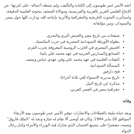
اتجه الأمير عمر طوسون إلى الكتابة والتأليف، ولم تشغله أعماله -على كثرتها- عن
الإنتاج العلمي الغزير بالعربية والفرنسية، وموالاة الصحف ببحوثه العلمية الدقيقة،
واستأثرت البحوث التاريخية والجغرافية والأثرية بإنتاجه كله، ودارت كلها حول مصر
والسودان، ومن مؤلفاته:
صفحات من تاريخ مصر والجيش البري والبحري.
بطولة الأورطة السودانية المصرية في حرب المكسيك.
الجيش المصري في الحرب الروسية المعروفة بحرب القرم.
الصنائع والمدارس الحربية في عهد محمد علي باشا.
البعثات العلمية في عهد محمد علي وفي عهدي عباس وسعيد.
المسألة السودانية.
فتح دارفور.
تاريخ مديرية الاستواء (في ثلاثة أجزاء).
مذكرة عن تاريخ النيل.
جغرافية مصر في العصر العربي.
وفاته:
وبعد حياة مليئة بالعطاءات والانجازات توفي الأمير عمر طوسون يوم الأربعاء
الموافق 26 يناير 1944. وكان قد أوصى ألا تقام له جنازة ونفذ له “الملك فاروق”
وصيته، مقتصرًا على تشييع الجثمان الذي شارك فيه الوزراء والأمراء وكبار رجال
الدولة.