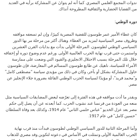
ندوات المجمع العلمي المصري. كما أنه لم يتوانَ عن المشاركة برأيه في العديد
من القضايا الحضارية والثقافية المطروحة آنذاك.
دوره الوطني:
كان عطاء الأمير عمر طوسون للقضية المصرية كبيرًا، وإن لم تسعفه مواقفه
وظروف مصر السياسية لمزيد من العطاء. وهناك أكثر من مرحلة مر بها الدور
السياسي الوطني لطوسون. المرحلة الأولى بدأت مع بدايات القرن العشرين
واستمرت حتى قرب نهاية الحرب العالمية الأولى. ورغم عدم وضوح دوره أو إخفاقه
خلال تلك المرحلة بسبب الاحتلال الانجليزي والقيود التي وضعت على ممارسة
الأمراء للسياسة، ناهيك عن طابع طوسون المسالم في المعارضة، فإن طوسون
حاول المشاركة بشكل أو بآخر، وكان في ذلك من مؤيدي سياسة “مصطفى كامل”
و”محمد فريد”، أو مؤيدًا لسياسة الحزب الوطني القائلة بضرورة جلاء الإنجليز عن
مصر.
وبقدر ما أدت مواقفه في هذه الفترة إلى تعرّضه لبعض المضايقات السياسية مثل
منعه من العودة من فرنسا عند نشوب الحرب. كما أبعدته عن أن يصل إلى حكم
مصر بعد عزل الخديو “عباس حلمي الثاني” عام 1914، وكذلك بعد وفاة السلطان
“حسين كامل” في عام 1917.
وأما المرحلة الثانية للدور السياسي الوطني لطوسون فبدأت منذ قرب نهاية
الحرب العالمية الأولى وتمثلت في الأساس في دعوته لتكوين وفد مصري للذهاب