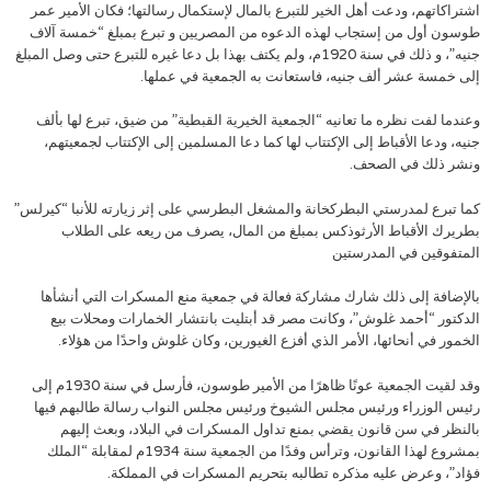
اشتراكاتهم، ودعت أهل الخير للتبرع بالمال لإستكمال رسالتها؛ فكان الأمير عمر
طوسون أول من إستجاب لهذه الدعوه من المصريين و تبرع بمبلغ “خمسة آلاف
جنيه”، و ذلك في سنة 1920م، ولم يكتف بهذا بل دعا غيره للتبرع حتى وصل المبلغ
إلى خمسة عشر ألف جنيه، فاستعانت به الجمعية في عملها.
وعندما لفت نظره ما تعانيه “الجمعية الخيرية القبطية” من ضيق، تبرع لها بألف
جنيه، ودعا الأقباط إلى الإكتتاب لها كما دعا المسلمين إلى الإكتتاب لجمعيتهم،
ونشر ذلك في الصحف.
كما تبرع لمدرستي البطركخانة والمشغل البطرسي على إثر زيارته للأنبا “كيرلس”
بطريرك الأقباط الأرثوذكس بمبلغ من المال، يصرف من ريعه على الطلاب
المتفوقين في المدرستين
بالإضافة إلى ذلك شارك مشاركة فعالة في جمعية منع المسكرات التي أنشأها
الدكتور “أحمد غلوش”، وكانت مصر قد أبتليت بانتشار الخمارات ومحلات بيع
الخمور في أنحائها، الأمر الذي أفزع الغيورين، وكان غلوش واحدًا من هؤلاء.
وقد لقيت الجمعية عونًا ظاهرًا من الأمير طوسون، فأرسل في سنة 1930م إلى
رئيس الوزراء ورئيس مجلس الشيوخ ورئيس مجلس النواب رسالة طالبهم فيها
بالنظر في سن قانون يقضي بمنع تداول المسكرات في البلاد، وبعث إليهم
بمشروع لهذا القانون، وترأس وفدًا من الجمعية سنة 1934م لمقابلة “الملك
فؤاد”، وعرض عليه مذكره تطالبه بتحريم المسكرات في المملكة.