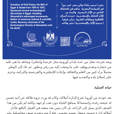
وبعد تخرجه تنقل بين عدة بلدان أوروبية مثل: فرنسا وإنجلترا، وشاهد ما هي عليه
من حضارة وتقدم ووقف على ما وصلت إليه من رقي وتطور. ثم عاد إلى الوطن
محملاً بزاد كبير من العلم والثقافة، وإجادة للإنجليزية والفرنسية والتركية، وعزم
على إصلاح بلده والتجديد فيها.
حياته العملية:
بعد عودته من أوروبا تفرغ لإدارة أملاكه، وكان قد ورث ثروة طائلة عن أبيه تضمن
له عيشة رغدة، واستمتاعًا بمباهج الحياة دون تعب أو جهد، ولكنه لم يكن من هذا
الصنف الذي يميل إلى الراحة، بل كان ممن يجد متعته في العمل النافع، فأدار
أملاكه إدارة حسنة، وشغل نفسه بتحسين غلة أرضه وتجويد صنف محاصيلها. ولم