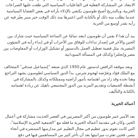
الابتعاد عن المشاركة الفعلية في الفاعليات السياسية التي طغت عليها الصراعات
الحزبية. وبالتدريج أصبح طوسون يكتفي بالإدلاء بآرائه في بعض القضايا السياسية
عندما يطلب منه ذلك أو بالكتابة التي اعتبرها منذ ذلك الوقت خير منبر يعبّر فيه عن
رأيه بقدر أوسع من الحرية.
بيد أن هذا لا يعني أن طوسون ابتعد تمامًا عن الساحة السياسية حيث شارك بين
الحين والآخر في إصدار نداءات للوفاق بين الأحزاب أو في إبداء رأيه في الشؤون
المصرية، مثل قضية تعطيل العمل بالدستور أو تشكيل الوزارات أو المفاوضات بين
مصر وإنجلترا وكذلك في المسألة السودانية.
وبعد موقفه الرافض لدستور عام 1930 الذي صنعه “إسماعيل صدقي” المتحالف
مع الملك فؤاد وتعرّضه لهجوم شرس، بدأ الدور السياسي لطوسون يشهد التراجع.
وهنا نجده وقد زاد من اهتمامه بأمور أراضيه وممتلكاته وكذلك بالمشاركة في
أنشطة الجمعيات وتقديم المزيد من الدور المجتمعي ناهيك عن زيادة اهتمامه
بالكتابة والتأليف.
أعماله الخيرية:
يعد الأمير عمر طوسون من أكثر المصريين في العصر الحديث مشاركة في أعمال
الخير، وكان في مقدمة أعماله الخيرية ما فعله مع “الجمعية الخيرية الإسلامية”،
التي كانت تقوم بدور عظيم في مجال التعليم عبر مدارسها المنتشره في أنحاء
مصر، فحين تعثرت ميزانيتها بعد أن تأخر كثير من المساهمين فيها في دفع