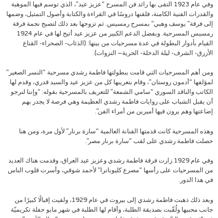
وفي عام 1923 التقى بها رائد فن المسرح “عزيز عيد”، الذي توسم فيها الموهبة
والقدرات الفنية الكامنة، فلقنها دروسًا في القراءة والكتابة وأصول التمثيل، وضمها
إلى فرقة” يوسف وهبي” بمسرح رمسيس. ثم تزوجها بعد ذلك لتصبح نجمة فرقة
رمسيس المسرحية. وبفضل الدعم الكبير من عزيز عيد أتيح لها في عام 1924
القيام بأدوار البطولة في عدة مسرحيات من بينها: (الذئاب- الصحراء- القناع
الأزرق- الشرف- ليلة الدخلة- الحرية– النزوات).
ومن أهم المسرحيات التي قامت ببطولتها فاطمة رشدي مسرحية “النسر الصغير”
لمؤلفها “أدمون روستان”، وقام بتعريبها كل من عزيز عيد والسيد قدري، وقدم لها
الكاتب والناقد السوري “سامي الشمعة” للتعريف بالمسرحية بقوله: “وإننا لنرجو
أن يقبل الشباب على روايات فاطمة رشدي العظيمة وهي فرصة لا يجدر بهم
إضاعتها وهم يرون فيها أميرين من أمراء الفن”.
وهذه المسرحية كانت قدمتها الفنانة العالمية “سارة برنار” لأول مرة، ومن هنا
حصلت فاطمة رشدي على لقب “سارة برنار مصر”.
وفي عام 1929 زارت فرقة فاطمة رشدي وعزيز عيد العراق، وقدمت هناك العديد
من المسرحيات على رأسها “مصرع كليوباترا” لأحمد شوقي، وأسرت قلوب الناس
في هذا الدور.
وبعد ذلك ذهبت فاطمة رشدي إلى بيروت في عام 1929، ولقيت إقبالًا كبيرًا من
جانب محبيها ولُقّبت بصديقة الطلبة، وأقام لها الطلبة في شهر مايو حفلة تكريميّة