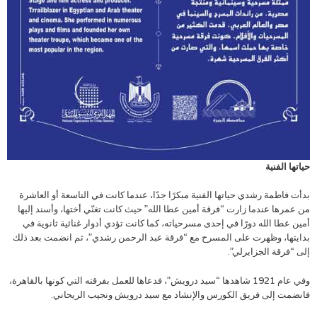
حياتها الفنية
بدأت فاطمة رشدي حياتها الفنية مبكرًا جدًا، عندما كانت في التاسعة أو العاشرة
من عمرها عندما زارت “فرقة أمين عطا الله” حيث كانت تغنّي أختها، وأسند إليها
أمين عطا الله دورًا في إحدى مسرحياته، كما كانت تؤدي أدوار غنائية ثانوية في
بدايتها، وظهرت على المسرح مع “فرقة عبد الرحمن رشدي”، ثم انضمت بعد ذلك
إلى “فرقة الجزايرلي”.
وفي عام 1921 شاهدها “سيد درويش”، فدعاها للعمل بفرقته التي كونها بالقاهرة،
فانضمت إلى فريق الكورس والإنشاد مع سيد درويش ونجيب الريحاني.