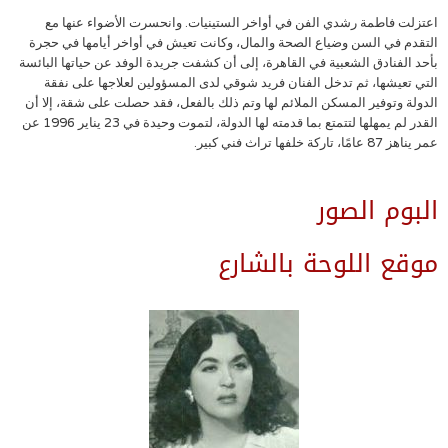
اعتزلت فاطمة رشدي الفن في أواخر الستينيات. وانحسرت الأضواء عنها مع
التقدم في السن وضياع الصحة والمال، وكانت تعيش في أواخر أيامها في حجرة
بأحد الفنادق الشعبية في القاهرة، إلى أن كشفت جريدة الوفد عن حياتها البائسة
التي تعيشها، ثم تدخل الفنان فريد شوقي لدى المسؤولين لعلاجها على نفقة
الدولة وتوفير المسكن الملائم لها وتم ذلك بالفعل، فقد حصلت على شقة، إلا أن
القدر لم يمهلها لتتمتع بما قدمته لها الدولة، لتموت وحيدة في 23 يناير 1996 عن
عمر يناهز 87 عامًا، تاركة خلفها تراث فني كبير.
البوم الصور
موقع اللوحة بالشارع