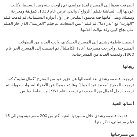
انصرفت بعدها إلى المسرح لعدة مواسم، ثم زاوجت بينه وبين السينما، وكانت
عودتها إلى الشاشة بفيلم “الزواج”، والذي عرض عام 1933، كمؤلفة ومخرجة
وممثلة، ومثل أمامها فيه محمود المليجي في أول أدواره السينمائية. ثم قدمت فيلم
“الهارب” مع “بدر لاما”، ثم فيلم “ثمن السعادة، ثم فيلم “العزيمة”، الذي حاز الفيلم
على نجاح كبير، وقد توالت أفلامها.
انضمت فاطمة رشدي إلى المسرح العسكري، وأدت العديد من البطولات
المسرحية، وأخرجت مسرحية “غادة الكاميليا”، ثم انضمت إلى المسرح الحر عام
1960، وقدمت العديد من المسرحيات.
زيجاتها
تزوجت فاطمة رشدي بعد انفصالها عن عزيز عيد من المخرج “كمال سليم”، كما
تزوجت المخرج “محمد عبد الجواد”. وعاشت بعيدًا عن الأضواء لسنوات طويلة، ثم
تزوجت رجل أعمال من الصعيد، ثم تزوجت عام 1951 من ضابط بوليس.
أعمالها الفنية
قدمت فاطمة رشدي خلال مسيرتها الفنية أكثر من 200 مسرحية، وحوالي 16
فيلم سينمائي، نذكر منها:
من مسرحياتها