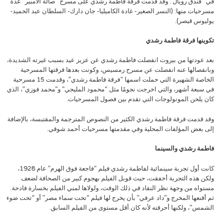
في “فندق رويال”. وقد قدمت فرقة فاطمة رشدي على مسرح “صالة الأمبير” عدة
مسرحيات منها: (النسر الصغير- غادة الكاميليا- جان دارك- السلطان عبد الحميد-
يوليوس قيصر).
تكوينها فرقة فاطمة رشدي
بعد عودتها من بيروت انفصلت فاطمة رشدي عن عزيز عيد بسبب غيرته الشديدة،
وبانفصالها عنه انفصلت عن مسرح رمسيس، وكونت بعدها فرقتها المسرحية
الخاصة الشهيرة التي حملت اسمها “فرقة فاطمة رشدي”، وقدمت 15 مسرحية
في سبعة أشهر، والتي اخرجت نجومًا مثل “محمود المليجي” و”محمد فوزي”، الذي
كان يلحن المونولوجات التي تقدم بين فصول المسرحيات.
وقد قدمت فرقة فاطمة رشدي الكثير من النصوص المترجمة والمقتبسة، بالإضافة
إلى بعض المؤلفات المحلية وفي مقدمتها مسرحيات أحمد شوقي.
فاطمة رشدي والسينما
كانت أول تجربة سينمائية لفاطمة رشدي فيلم “فاجعة فوق الهرم” عام 1928،
ولكن هذه التجربة أخفقت، حيث قوبل الفيلم بهجوم كبير من الصحافة لضعف
مستواه من وجهة نظر النقاد في ذلك الوقت، ولولاها لمني الفيلم بخسارة فادحة.
ثم أقنعها المخرج و”داد عرفي” بأن يخرج لها فيلم “تحت سماء مصر” أو “تحت ضوء
الشمس”، ولكنها أحرقته لأنه كان أقل مستوى من الفيلم السابق.