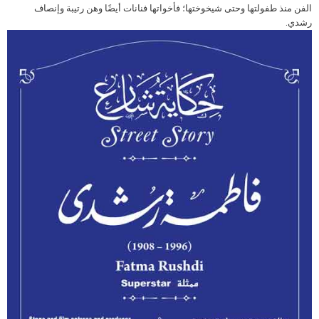
الفن منذ طفولتها وحتى شيخوختها؛ فأخواتها فنانات أيضًا وهن رتيبة وإنصاف
رشدي.