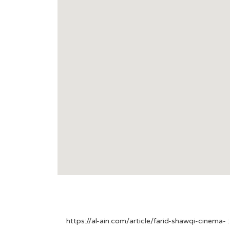
صفوت دسوقي، فريد شوقي: 5 زيجات في حياة الممثل والمؤلف ملك الترسو، موقع العين الإخبارية، 28 يوليو 2020، رابط الإتاحة: https://al-ain.com/article/farid-shawqi-cinema-