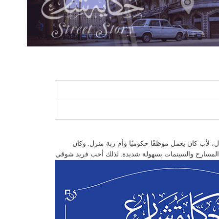
يدة زينب وسط أسرة متوسطة الحال، لأب كان يعمل موظفًا حكوميًا وأم ربة منزل. وكان
المسارح والسينمات بسهولة شديدة. لذلك أحب فريد شوقي