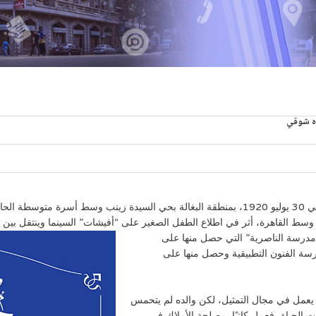
ه شوقي
ولد “فريد محمد عبده شوقي”، الشهير باسم فريد شوقي، في 30 يوليو 1920، بمنطقة البغالة بحي الس
 وسط القاهرة، أثر في اطلاع الطفل الصغير على “أفيشات” السينما
وينتقل بين 
“مدرسة الناصرية” التي حصل منها على
لتحق بمدرسة الفنون التطبيقية وحصل منها على
 يعمل في مجال التمثيل، لكن والده لم يتحمس
ات الحياة، فعمل كاتبًا بمصلحة الأملاك في