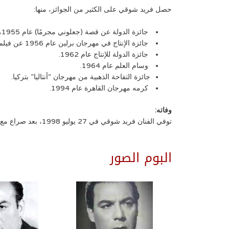
حصل فريد شوقي على الكثير من الجوائز، منها:
جائزة الدولة عن قصة (جعلوني مجرمًا) عام 1955، كما حصل عن نفس الفيلم على جائزة أفضل ممثل وأفضل إنتاج.
جائزة الإنتاج في مهرجان برلين عام 1956 عن فيلم (الفتوة).
جائزة الدولة للإنتاج عام 1962.
وسام العلم عام 1964.
جائزة التفاحة الذهبية من مهرجان “أنتاليا” بتركيا.
كرمه مهرجان القاهرة عام 1994.
وفاته:
توفي الفنان فريد شوقي في 27 يوليو 1998، بعد صراع مع مرض خطير بالرئة استمر عامين، ورحل الملك لكن أعماله كتبت له البقاء والخلود في قلوب الجماهير.
البوم الصور