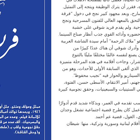
ه، فقرر أن يترك الوظيفة ويتجه إلى التمثيل.
ارح، وبعد مجهود كبير نجح في دخول “فرقة
تحق بالمعهد العالي للفنون المسرحية ونجح
حية. ولم يقدم فريد شوقي على خشبة
حضوره وأدائه القوي جذب أنظار صناع السينما.
نية وهو “ملاك الرحمة” أمام سيدة الشاشة العربية
وأدرك شوقي أن هناك عددًا كبيرًا من
 لنفسه عالمًا مختلفًا مليئًا بالتنوع
أشرار، وجاءت أفلامه في هذه المرحلة متميزة
“جعلوني مجرمًا” عام 1954 وهو الفيلم الذي ألغى السابقة الأولى للأحداث، وهو من
يناريو والحوار فيه “نجيب محفوظ”.
نم، أمير الانتقام، الأسطى حسن، الفتوة،
تي الستينيات والسبعينيات، وحقق نجومية كبيرة
ب تقدمه في العمر، وبذكاء شديد قدم أدوارًا
ل عمل كان يطرح قضية اجتماعية تشغل وجدان
ي، الغول، قضية عم أحمد.
لام لبنانية وسورية وتركية، منها: شيطان