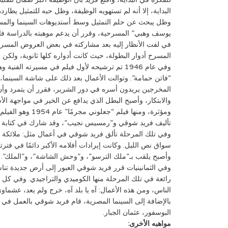
البداية، إلا أنه لم تستهويه الوظيفة، وظل حبه للتمثيل يطارد
وظل يبحث عن حلم التمثيل وسط أستديوهات السينما والمس
يوسف وهبي” المسرحية، وقرر أن يدعم موهبته بالدراسة فال
في لفت الأنظار إليه بعد مشاركته في بعض العروض المسر
المسرح أدوار البطولة، حيث كانت أدواره كلها ثانوية، ولكن 
وفي عام 1946 تم ترشيحه لأول فيلم في مسيرته الف
“فاتن حمامة”. وتوالت الأعمال بعد ذلك على شاشة السينما، 
المخرجين يريدون أسره في دور الشرير، فقرر أن يتمرد وأن يصنع
والابتكار، وأصبح البطل الذي يدافع عن الخير في مواجهة ال
ومؤثرة، ومنها فيلم 
تأليف فريد شوقي و”رمسيس نجيب”، وقد شارك في كتابة الس
وفي تلك المرحلة تألق فريد شوقي في أعمال مثل: ملائكة جه
سواق نص الليل. وكانت إيرادات أفلامه الأكبر دائمًا في فتر
وأصبح يلقب بـ”ملك الترسو”، و”وحش الشاشة”، و”الملك”.
وفي الثمانينيات قرر فريد شوقي العبور إلى أرض جديدة تناس
رائعة في تلك المرحلة منها الكوميدي والتراجيدي. وفي ك
الناس، ومن هذه الأعمال: آه يا بلد آه، خرج ولم يعد، عشماو
بالإضافة إلى السينما المصرية، قام فريد شوقي بالعمل في أف
البوسفور، عثمان الجبار.
مواهبه الأخرى: