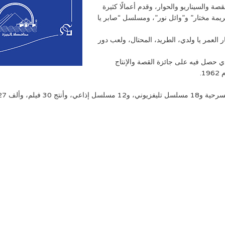
ة والسيناريو والحوار، وقدم أعمالًا كثيرة
يمة مختار” و”وائل نور”، ومسلسل “صابر يا
العمر يا ولدي، الطريد، المحتال، ولعب دور
ي حصل فيه على جائزة القصة والإنتاج
.