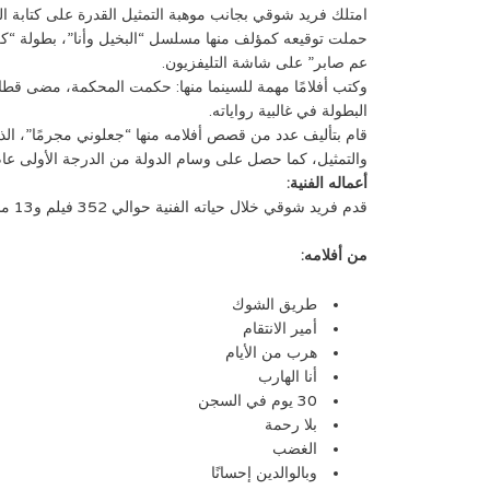
امتلك فريد شوقي بجانب موهبة التمثيل القدرة على كتابة القص
حملت توقيعه كمؤلف منها مسلسل “البخيل وأنا”، بطولة “كر
عم صابر” على شاشة التليفزيون.
وكتب أفلامًا مهمة للسينما منها: حكمت المحكمة، مضى قطار 
البطولة في غالبية رواياته.
قام بتأليف عدد من قصص أفلامه منها “جعلوني مجرمًا”، الذ
والتمثيل، كما حصل على وسام الدولة من الدرجة الأولى عام 1962
أعماله الفنية:
قدم فريد شوقي خلال حياته الفنية حوالي 352 فيلم و13 مسرحية و18 مسلسل تليفزيوني، و12 مسلسل إذاعي، وأنتج 30 فيلم، وألف 27 فيلمًا و6 مسلسلات و2 مسرحية، ومن هذه الأعمال:
من أفلامه:
طريق الشوك
أمير الانتقام
هرب من الأيام
أنا الهارب
30 يوم في السجن
بلا رحمة
الغضب
وبالوالدين إحسانًا