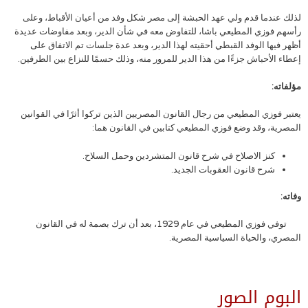
لذلك عندما قدم ولي عهد الحبشة إلى مصر شكل وفد من أعيان الأقباط، وعلى
رأسهم فوزي المطيعي باشا، للتفاوض معه في شأن الدير، وبعد مفاوضات عديدة
أظهر فيها الوفد القبطي أحقيته لهذا الدير، وبعد عدة جلسات تم الاتفاق على
إعطاء الأحباش جزءًا من هذا الدير للمرور منه، وذلك حسمًا للنزاع بين الطرفين.
مؤلفاته:
يعتبر فوزي المطيعي من رجال القانون المصريين الذين تركوا أثرًا في القوانين
المصرية، وقد وضع فوزي المطيعي كتابين في القانون هما:
كنز الاصلاح في شرح قانون المتشردين وحمل السلاح.
شرح قانون العقوبات الجديد.
وفاته:
توفي فوزي المطيعي في عام 1929، بعد أن ترك بصمة له في القانون
المصري، والحياة السياسية المصرية.
البوم الصور