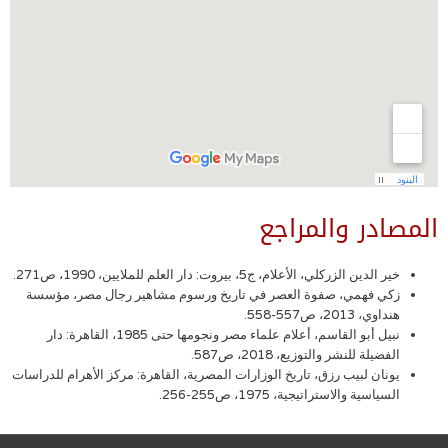
المصادر والمراجع
خير الدين الزركلي، الأعلام، ج5، بيروت: دار العلم للملايين، 1990، ص271.
زكي فهمي، صفوة العصر في تاريخ ورسوم مشاهير رجال مصر، مؤسسة
هنداوي، 2013، ص557-558.
نبيل أبو القاسم، أعلام علماء مصر ونجومها حتى 1985، القاهرة: دار
الفضيلة للنشر والتوزيع، 2018، ص587.
يونان لبيب رزق، تاريخ الوزارات المصرية، القاهرة: مركز الأهرام للدراسات
السياسية والاستراتيجية، 1975، ص255-256.