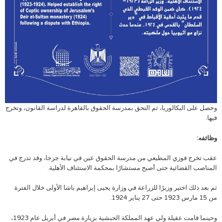
وحصل على البكالوريا، ثم التحق بمدرسة الحقوق بالقاهرة لدراسة القانون، وتخرج
فيها.
وظائفه:
عقب تخرج فوزي المطيعي من مدرسة الحقوق عين في نيابة جرجا، وقد تدرج في
المناصب القضائية حتى أصبح مستشارًا بمحكمة الاستئناف الأهلية.
ثم بعد ذلك اختير وزيرًا للزراعة في وزارة يحيى إبراهيم باشا الأولى خلال الفترة
من 15 مارس 1923 حتى 27 يناير 1924.
وحينما قامت عقيلة ولي عهد المملكة الحبشية بزيارة مصر في أبريل عام 1923،