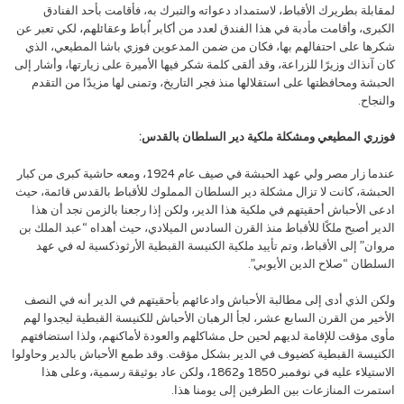
لمقابلة بطريرك الأقباط، لاستمداد دعواته والتبرك به، فأقامت بأحد الفنادق
الكبرى، وأقامت مأدبة في هذا الفندق لعدد من أكابر اٌباط وعقائلهم، لكي تعبر عن
شكرها على احتفالهم بها، فكان من ضمن المدعوين فوزي باشا المطيعي، الذي
كان آنذاك وزيرًا للزراعة، وقد ألقى كلمة شكر فيها الأميرة على زيارتها، وأشار إلى
الحبشة ومحافظتها على استقلالها منذ فجر التاريخ، وتمنى لها مزيدًا من التقدم
والنجاح.
فوزري المطيعي ومشكلة ملكية دير السلطان بالقدس:
عندما زار مصر ولي عهد الحبشة في صيف عام 1924، ومعه حاشية كبرى من كبار
الحبشة، كانت لا تزال مشكلة دير السلطان المملوك للأقباط بالقدس قائمة، حيث
ادعى الأحباش أحقيتهم في ملكية هذا الدير، ولكن إذا رجعنا بالزمن نجد أن هذا
الدير أصبح ملكًا للأقباط منذ القرن السادس الميلادي، حيث أهداه “عبد الملك بن
مروان” إلى الأقباط، وتم تأييد ملكية الكنيسة القبطية الأرثوذكسية له في عهد
السلطان “صلاح الدين الأيوبي”.
ولكن الذي أدى إلى مطالبة الأحباش وادعائهم بأحقيتهم في الدير أنه في النصف
الأخير من القرن السابع عشر، لجأ الرهبان الأحباش للكنيسة القبطية ليجدوا لهم
مأوى مؤقت للإقامة لديهم لحين حل مشاكلهم والعودة لأماكنهم، ولذا استضافتهم
الكنيسة القبطية كضيوف في الدير بشكل مؤقت. وقد طمع الأحباش بالدير وحاولوا
الاستيلاء عليه في نوفمبر 1850 و1862، ولكن عاد بوثيقة رسمية، وعلى هذا
استمرت المنازعات بين الطرفين إلى يومنا هذا.