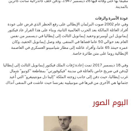
مقيمًا بها حتى وفاته فيها 28 ديسمبر 1947، ودفن خلف كاتدرائية سانت كاترين
بالمدينة.
عودة الأسرة والرفات
وفي عام 2002 صوت البرلمان الإيطالي على رفع الحظر الذي فرض على عودة
أفراد العائلة المالكة بعد الحرب العالمية الثانية، وبناء على هذا القرار عاد فيكتور
إيمانويل ابن أومبرتو وحفيد إيمانويل الثالث إلى إيطاليا في ديسمبر من نفس
العام بعد حوالي 50 عاما قضاها في المنفى. وقد وصل إيمانويل الحفيد، وكان
عمره حينئذ 65 عاما، وأفراد عائلته إلى مطار شيامبينو العسكري في العاصمة
الإيطالية روما على متن طائرة خاصة.
وفي 18 ديسمبر 2017 تمت إعادة رُفات الملك فيكتور إيمانويل الثالث إلى إيطاليا
ليُدفن في ضريح خاص بالعائلة في مدينة “فيكوفورتي” بمقاطعة “كونيو” شمال
غرب إيطاليا، حيث دفن إلى جانب زوجته الملكة “إلينا دل مونتينيغرو” التي أُعيد
جثمانها هي الأخرى من قبرها في مونبيلييه بفرنسا حيث عاشت في المنفى آنذاك
البوم الصور