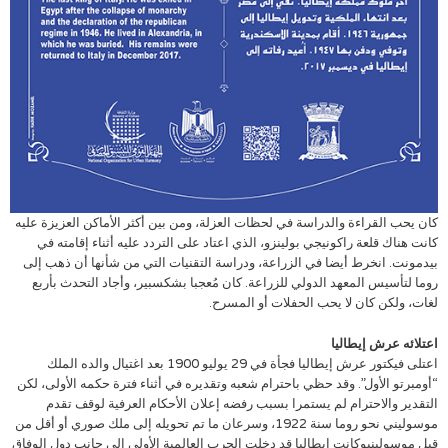
كان يحب القراءة والدراسة في لحظات العزلة، ومن بين أكثر الأماكن العزيزة عليه
كانت هناك قلعة راكونيجي بولينزو، الذي اعتاد على التردد عليه أثناء إقامته في
بيدمونت. انخرط أيضا في الزراعة، ودراسة التقنيات التي من شأنها أن ذهب إلى
روما لتأسيس المعهد الدولي للزراعة. كان مُعجبا بشكسبير، وأجاد التحدث بأربع
لغات، ولكن كان لا يحب الحفلات أو المسرح.
اعتلائه عرش إيطاليا
اعتلى فيكتور عرش إيطاليا فجأة في 29 يوليو 1900 بعد اغتيال والده الملك
“أومبرتو الأول”. وقد حظي باحترام شعبه وتقديره في أثناء فترة حكمه الأولى، لكن
التقدير والاحترام لم يستمرا بسبب رفضه إعلان الأحكام العرفية لوقف تقدم
موسوليني نحو روما سنة 1922، وسرعان ما تم تحويله إلى ملك صوري أو أقل من
قبل موسولينيوكانت إيطاليا قد دخلت الحرب العالمية الأولى إلى جانب دول الوفاق