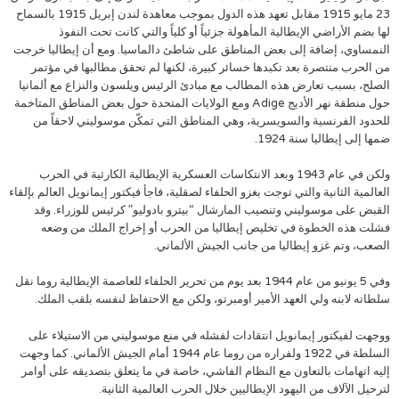
23 مايو 1915 مقابل تعهد هذه الدول بموجب معاهدة لندن إبريل 1915 بالسماح
لها بضم الأراضي الإيطالية المأهولة جزئياً أو كلياً والتي كانت تحت النفوذ
النمساوي، إضافة إلى بعض المناطق على شاطئ دالماسيا. ومع أن إيطاليا خرجت
من الحرب منتصرة بعد تكبدها خسائر كبيرة، لكنها لم تحقق مطالبها في مؤتمر
الصلح، بسبب تعارض هذه المطالب مع مبادئ الرئيس ويلسون والنزاع مع ألمانيا
حول منطقة نهر الأديج Adige ومع الولايات المتحدة حول بعض المناطق المتاخمة
للحدود الفرنسية والسويسرية، وهي المناطق التي تمكّن موسوليني لاحقاً من
ضمها إلى إيطاليا سنة 1924.
ولكن في عام 1943 وبعد الانتكاسات العسكرية الإيطالية الكارثية في الحرب
العالمية الثانية والتي توجت بغزو الحلفاء لصقلية، فاجأ فيكتور إيمانويل العالم بإلقاء
القبض على موسوليني وتنصيب المارشال “بيترو بادوليو” كرئيس للوزراء. وقد
فشلت هذه الخطوة في تخليص إيطاليا من الحرب أو إخراج الملك من وضعه
الصعب، وتم غزو إيطاليا من جانب الجيش الألماني.
وفي 5 يونيو من عام 1944 بعد يوم من تحرير الحلفاء للعاصمة الإيطالية روما نقل
سلطاته لابنه ولي العهد الأمير أومبرتو، ولكن مع الاحتفاظ لنفسه بلقب الملك.
ووجهت لفيكتور إيمانويل انتقادات لفشله في منع موسوليني من الاستيلاء على
السلطة في 1922 ولفراره من روما عام 1944 أمام الجيش الألماني. كما وجهت
إليه اتهامات بالتعاون مع النظام الفاشي، خاصة في ما يتعلق بتصديقه على أوامر
لترحيل الآلاف من اليهود الإيطاليين خلال الحرب العالمية الثانية.