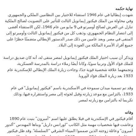
نهاية حكمه
شهدت إيطاليا في عام 1946 استفتاء للاختيار بين النظامين الملكي والجمهوري.
وفي محاولة من الملك فيكتور إيمانويل الثالث للتأثير على التصويت لصالح الملكية
تنازل عن العرش لصالح أومبرتو في 9 مايو من عام 1946، لكن الاستفتاء أفضى
إلى انتصار النظام الجمهوري، وذهب كل من فيكتور إيمانويل الثالث وأومبرتو إلى
المنفى في مصر. وبعد عامين من ذلك صدر الدستور الإيطالي متضمنًا حظرًا على
جميع أفراد الأسرة المالكة من العودة إلى البلاد.
ويذكر أن سبب اختيار الملك فيكتور إيمانويل لمصر منفى له، أنه كان صديق دراسة
للملك فؤاد الأول وتربيا سويًا، وكانا أيضًا زملاء دراسة بالمدرسة العسكرية،
وتجمعهما علاقة شخصية قوية جدًا، وجاءت زيارة الملك الإيطالي للإسكندرية عام
1933 بعد زيارة الملك فؤاد لأوروبا.
وقد تم تسمية ميدان سموحة في الاسكندرية باسم “فيكتور إيمانويل” في عام
1933، بالتزامن مع موعد زيارته وقبل لجوئه إلى مصر واستقراره فيها، وذلك
تكريما له بالتزامن مع زيارته لمصر.
وفاته
أقام فيكتور في الإسكندرية في فيلا يطلق عليها اسم “آمبرون” بنيت عام 1890
وعاشت فيها شخصيات مهمة مثل الكاتب “لورانس داريل” وبناها المهندس “ألدور
أمبرون” وعائلة زوجته الذين صمموا الميناء الشرقي “السلسلة”. وقد ظل فيكتور