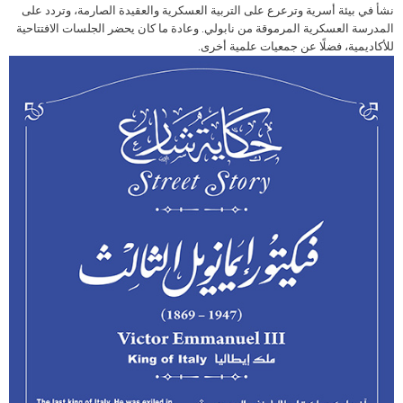
نشأ في بيئة أسرية وترعرع على التربية العسكرية والعقيدة الصارمة، وتردد على
المدرسة العسكرية المرموقة من نابولي. وعادة ما كان يحضر الجلسات الافتتاحية
للأكاديمية، فضلًا عن جمعيات علمية أخرى.