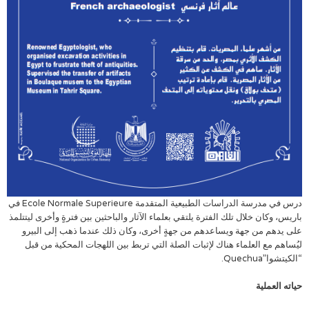
درس في مدرسة الدراسات الطبيعية المتقدمة Ecole Normale Superieure في
باريس، وكان خلال تلك الفترة يلتقي بعلماء الآثار والباحثين بين فترةٍ وأخرى ليتتلمذ
على يدهم من جهة ويساعدهم من جهةٍ أخرى، وكان ذلك عندما ذهب إلى البيرو
ليُساهم مع العلماء هناك لإثبات الصلة التي تربط بين اللهجات المحكية من قبل
“الكيتشوا”Quechua.
حياته العملية