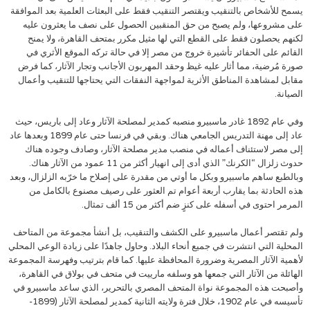
يسمح للأشخاص بالتنقيب ويقتصر التنقيب فقط على البعثات العلمية بعد الموافقة
على مشروعها، ولم يصبح من حق المنقبين الحصول على نصف ما يعثرون عليه
لكنهم يحصلون فقط على القطع التي لها مثيل مكرر بمتحف القاهرة، ولا يمنح
القائم على الحفائر تأشيرة خروج من مصر إلا في حالة تركه الموقع الأثري في
صورة مُرضية، مما أثار عليه غيظ وحقد المهربون الأجانب وتجار الآثار، كما فرض
مقابل لمشاهدة المناطق الأثرية لمواجهة النفقات التي يحتاجها للتنقيب وأعمال
الصيانة.
وفي عام 1892 غادر ماسبيرو منصبه كمدير لمصلحة الآثار وعاد إلى باريس، حيث
عاد إلى مهنة التدريس الجامعي هناك. وبقي في فرنسا حتى عام 1899 وبعدها عاد
إلى مصر لاستئناف أعماله في منصب مدير مصلحة الآثار، وصادف وجوده هناك
حدوث زلزال “الكرنك” الذي أدى إلى انهيار أكثر من 11 عمود من الآثار هناك.
وبالطبع ساهم ماسبيرو وبكل ما أوتي من مقدرة على إصلاح ما خرّبه الزلزال، وبعد
هذه الحادثة بما يقارب أربعة أعوام تم العثور على رصيف مصنوع بالكامل من
المرمر احتوى في أسفله على كنزٍ ضم أكثر من 15 ألف تمثال.
ولم تقتصر أعمال ماسبيرو على الكشف والتنقيب، بل أنشأ مجموعة من المتاحف
المحلية التي انتشرت في جميع أنحاء البلاد. وحاول جاهدًا على زيادة الوعي المحلي
لأهمية الآثار المصرية وضرورة المحافظة عليها. كما قام بترتيب وفهرسة المجموعة
الهائلة من الآثار التي جمعها هو وسلفه مارييت في متحف في بولاق في القاهرة،
وأصبحت هذه المجموعة نواة المتحف المصري بالتحرير، الذي ساعد ماسبيرو في
تأسيسه في عام 1902، خلال فترة ولايته الثانية كمدير لمصلحة الآثار (1899-