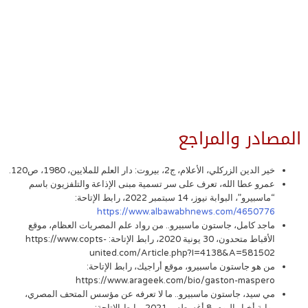
المصادر والمراجع
خير الدين الزركلي، الأعلام، ج2، بيروت: دار العلم للملايين، 1980، ص120.
عمرو عطا الله، تعرف على سر تسمية مبنى الإذاعة والتلفزيون باسم
“ماسبيرو”، البوابة نيوز، 14 سبتمبر 2022، رابط الإتاحة:
https://www.albawabhnews.com/4650776
ماجد كامل، جاستون ماسبيرو.. من رواد علم المصريات العظام، موقع
الأقباط متحدون، 30 يونية 2020، رابط الإتاحة: https://www.copts-
united.com/Article.php?I=4138&A=581502
من هو جاستون ماسبيرو، موقع أراجيك، رابط الإتاحة:
https://www.arageek.com/bio/gaston-maspero
مي سيد، جاستون ماسبيرو.. ما لا تعرفه عن مؤسس المتحف المصري،
بوابة أخبار اليوم، 8 أغسطس 2021، رابط الإتاحة: