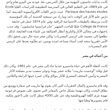
كانت بدايات جاستون المهنية من خلال التدريس، بعد عودته من البيرو بعامٍ واحدٍ
في عام 1869، في التعليم العالي في المدرسة التطبيقية للدراسات العليا Ecole
Partique des hautes etudes. حيث درّس اللغات الأفروآسيوية القديمة، كما
درّس علم الآثار في الوقت ذاته؛ وما زاد من سمعته الحسنة أن تلك المؤسسة
كانت مرتبطة بالطبقات الاجتماعية الراقية. وفي عام 1874 عمل في جامعة
College de France خلفًا للباحث الشهير “جان فرانسوا شامبليون”، وقد جذب
باجتهاده في مجالي الآثار والتاريخ أنظار العمالقة من علماء هذه الجامعة، لذلك
تطلعوا إلى تنصيبه على كرسي المصريات؛ ولكن صغر سنه حال دون تحقق ذلك
الأمر، فقرروا منحه لقب أستاذ مساعد لمدة يومين، ثم نصَّبُوه بعدها على كرسي
علم المصريات.
من أعماله في مصر
كانت النقلة الأهم في حياة ماسبيرو عندما جاء إلى مصر في عام 1881، وكان ذلك
قبل وفاة “أوجست مارييت” بثلاثة عشر يوما، وتولى منصب مدير مصلحة الآثار
المصرية وأمين المتحف المصري للآثار ببولاق وكان عمره حينها الرابعة والثلاثين.
وقد قام ماسبيرو بإكمال الحفريات التي كان يقوم بها مارييت في سقارة ووسع من
نطاق البحث، وكان مهتما بشكل خاص بالمقابر التي تحتوى على نصوص فرعونية
مهمة تثرى اللغة الهيروغليفية وقد عثر على 4000 سطر كانت على 5 قبور ملكية،
قام بتصويرها وطباعتها.