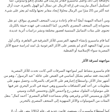
بالإضافة إلى ذلك واصل ماسبيرو حفائر مارييت في معبدي إدفو وأبيدوس، كما
استكمل أعمال مارييت في إزالة الرمال عن تمثال أبو الهول بالجيزة، حيث أزال
عنه أكثر من 20 مترًا من الرمال محاولا إيجاد مقابر تحتها ولكنه لم يعثر على شيء.
ومن أعماله المهمة أيضًا أنه قام بإعادة ترتيب المتحف المصري ببولاق، ثم نقل
محتوياته إلى المتحف المصري بالتحرير، كما اكتشفت في عهده خبيئة بالكرنك
تحتوى على مئات التماثيل المنتمية لعصور مختلفة ونشر دراسات أثرية عديدة.
كما قام ماسبيرو بإنشاء المعهد الفرنسي للآثار الشرقية في القاهرة، وكان أول
مدير لهذا المعهد الذي لم يقتصر على الآثار الفرعونية بل امتد لدراسة جميع الآثار
المصرية سواء الإسلامية أو القبطية.
مواجهته لسرقة الآثار
قام ماسبيرو بنشاط كبير لمواجهة السرقات التي كانت تحدث للآثار المصرية
القديمة، فقد ساهم بشكل أساسي في القبض على عائلة “عبد الرسول”، وهم من
أشهر تجار الآثار، واستطاع إجبارهم على الاعتراف بالسرقات، وحصل منهم على
معلومات عن أحد أهم اكتشافات ماسبيرو وهي خبيئة في الدير البحري عثر فيها
على مومياوات الملوك سقنن رع وأحمس الأول وتحتمس الثالث وسيتي
الأول ورمسيس الثاني وغيرهم، وقام بمساعدة العالم المصري” أحمد كمال” بنقل
المئات من المومياوات والآثار المنهوبة إلى المتحف المصري بالتحرير.
كما أستطاع ماسبيرو أن يستصدر قانون جديد في عام 1912 ينص على أن لا