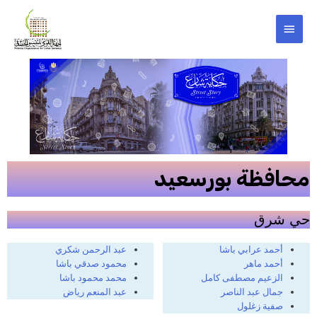
محافظة بورسعيد
حي شرق
أحمد عرابي باشا
عبد الرحمن شكري
أحمد ماهر
محمود صدقي باشا
الزعيم مصطفى كامل
محمد محمود باشا
جمال عبد الناصر
عبد المنعم رياض
صفية زغلول