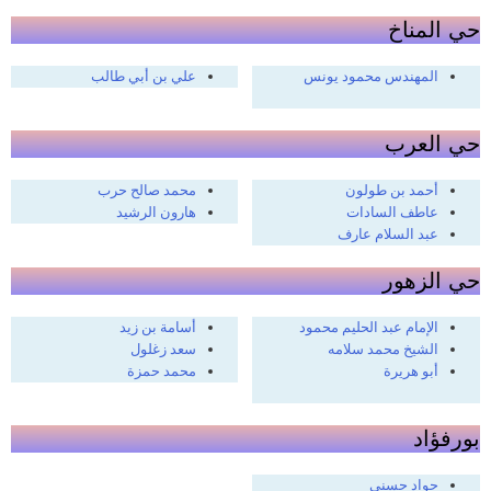
حي المناخ
المهندس محمود يونس
علي بن أبي طالب
حي العرب
أحمد بن طولون
محمد صالح حرب
عاطف السادات
هارون الرشيد
عبد السلام عارف
حي الزهور
الإمام عبد الحليم محمود
أسامة بن زيد
الشيخ محمد سلامه
سعد زغلول
أبو هريرة
محمد حمزة
بورفؤاد
جواد حسني