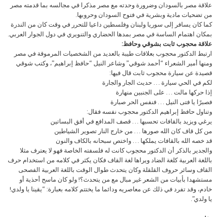
علاقة مصر بالسودان وضرورة وحدته مع مصر مذكرا في مجالسه بما قدمته مصر
من تضحيات مادية وبشرية في فتوح السودان وحروبها.
كما كان يسافر إلى سوريا ولبنان وفلسطين داعيا للتحرر في وقت كان من الندرة
بمكان اهتمام الساسة في مصر بمدها الحضاري والتنويري في دول الجوار العربي.
علاقة محجوب ثابت بشوقي وحافظ:
ارتبط الدكتور محجوب بعلاقات طيبة بالعديد من الشخصيات المرموقة في مصر
ومنها أمير الشعراء “أحمد شوقي” وشاعر النيل “حافظ إبراهيم”، وكتب شوقي
قصيدة عن سيارة محجوب ثابت قال فيها:
لكم في الحي سيارة … حديث الجار والجارة
إذا حركها مالت … على الجنبين منهارة
فصبرًا يا فتى النيل … فنفس الحر صبارة
وتناول حافظ إبراهيم الدكتور محجوب نفسه فقال:
يرغي ويزيد بالقافات تحسبها … قصف المدافع في أفق البساتين
من كل قاف كان الله صورها … من خارج النار تصوير الشياطين
قد خصه الله بالقافات يملكها … واختص سبحانه بالكاف والنون
والجدير بالذكر أن الدكتور محجوب كانت له فلسفته الخاصة فهو لا يعترف مثلا
باللغة العربية كلغة الضاد ويراها لغة القاف فكان يكثر في كلامه من استخدام حرف
القاف وسائر حروف القلقلة وكان يتحدث طوال الوقت باللغة العربية الفصحى
مستشهدا بأبيات من الشعر غير مبال مع من يتحدث؟! ولو كان ماسح أحذية أو
خادم، وقد تفرد في ذلك عن معاصريه ودائما ما يختتم كلامه بعبارة: “يقينا يا ولدي!
يا ولدي”.