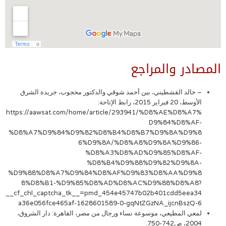
المصادر والمراجع
– خالد القشطيني، بين أحمد شوقي والدكتور محجوب، جريدة الشرق
الأوسط، 20 فبراير 2015، رابط الإتاحة:
https://aawsat.com/home/article/293941/%D8%AE%D8%A7%
D9%84%D8%AF-
%D8%A7%D9%84%D9%82%D8%B4%D8%B7%D9%8A%D9%8
6%D9%8A/%D8%A8%D9%8A%D9%86-
%D8%A3%D8%AD%D9%85%D8%AF-
%D8%B4%D9%88%D9%82%D9%8A-
%D9%88%D8%A7%D9%84%D8%AF%D9%83%D8%AA%D9%8
8%D8%B1-%D9%85%D8%AD%D8%AC%D9%88%D8%A8?
__cf_chl_captcha_tk__=pmd_454e45747b02b401cdd5eea34
a36e056fce465af-1628601589-0-gqNtZGzNA_ijcnBszQ-6
لمعي المطيعي، موسوعة نساء ورجال من مصر، القاهرة: دار الشروق،
2004، ص742-750.