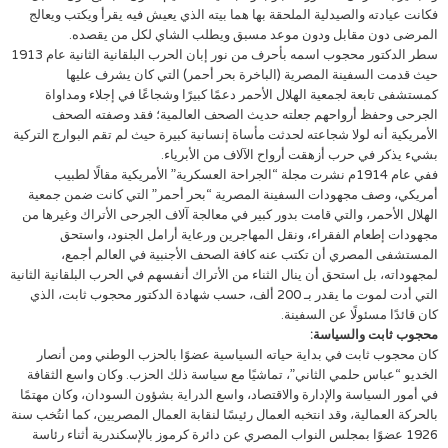
فكانت عيادته والصيدلية الملحقة بها هما بيته الذي يعيش فيه يقرأ ويكتب ويعالج
المرضى دون مقابل ودون موعد مسبق ويطلب الشاي لكل من يقصده.
سطر الدكتور محجوب اسمه بأحرف من نور إبان الحرب البلقانية الثانية عام 1913
حيث قدمت السفينة المصرية (الباخرة بحر أحمر) التي كان يشرف عليها
كمستشفى تابعة لجمعية الهلال الأحمر دعمًا كبيرًا وشجاعًا في إجلاء ومداواة
الجرحى وحفظ أرواحهم جعلته حديث الصحف العالمية؛ فقد وصفته الصحف
الأمريكية أنه لولا شجاعته لحدثت مأساة إنسانية كبيرة حيث لم تقم البوارج التركية
بشيء يذكر في حرب أزهقت أرواح الآلاف من الأبرياء.
ففي عام 1914م نشرت مجلة “الجراحة العسكرية” الأمريكية مقالًا لطبيب
أمريكي، وصف مجهودات السفينة المصرية “بحر أحمر” التي كانت ضمن جمعية
الهلال الأحمر، والتي قامت بدور كبير في معالجة آلاف الجرحى الأتراك وغيرها من
مجهودات إطعام الفقراء، ونقل المهاجرين ورعاية أرامل الجنود، واستحق
المستشفى المصري أن تكتب عنه كافة الصحف الأجنبية في العالم أجمع،
لمجهوداته، بل استحق أن ينال الثناء من الأتراك أنفسهم في الحرب البلقانية الثانية
التي أدت لموت ما يقدر بـ 200 ألف، حسب شهادة الدكتور محجوب ثابت، الذي
كان قائدًا مسئولًا عن السفينة.
محجوب ثابت والسياسة:
كان محجوب ثابت في بداية حياته السياسية عضوًا بالحزب الوطني ومن أنصار
الخديو “عباس حلمي الثاني”، تماشيًا مع سياسة ذلك الحزب. وكان واسع الثقافة
في أمور السياسة والإدارة والاقتصاد، واسع الدراية بشؤون السودان، وكان مهتمًا
بالحركة العمالية، وقد انتخبه العمال رئيسًا لنقابة العمال المصريين، كما انتُخب سنة
1926 عضوًا بمجلس النواب المصري عن دائرة كرموز بالإسكندرية أثناء رئاسة