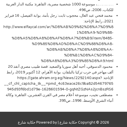
…………..، موسوعة 1000 شخصية مصرية، القاهرة: مكتبة الدار العربية
للكتاب، 2006، ص496.
محمد فتحي عبد العال، محجوب ثابت: رجل بأمة، بوابة الفيصل، 16 فبراير
2021، رابط الإتاحة:
http://www.elfaycal.com/ar/%D8%AB%D9%82%D8%A7%D9%8
1%D8%A9-%D9%88-
%D8%A5%D8%A8%D8%AF%D8%A7%D8%B9/item/8485-
%D9%85%D8%AD%D8%AC%D9%88%D8%A8-
%D8%AB%D8%A7%D8%A8%D8%AA-
%D8%B1%D8%AC%D9%84-
%D8%A8%D8%A3%D9%85%D8%A9.html
محمود الدسوقي، أحبه أهل سوريا والصعيد: قصة طبيب مصري أنقذ 20
ألف مهاجر في حرب تركيا بالبلقان، بوابة الأهرام، 12 أكتوبر 2019، رابط
الإتاحة: https://gate.ahram.org.eg/News/2292140.aspx?
__cf_chl_captcha_tk__=pmd_4c63eace26c9ba82d54679765
945d93f6bd1d79e-1628601594-0-gqNtZGzNAs2jcnBszRS6
مصطفى نجيب، موسوعة أعلام مصر في القرن العشرين، القاهرة: وكالة
أنباء الشرق الأوسط، 1996، ص395.
Copyright © 2026
حكاية شارع
| Powered by
حكاية شارع