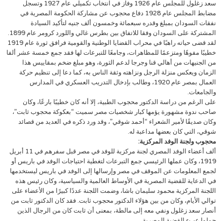
سعد زغلول للمجلس عام 1926 وفاز في انتخاب تكميلي عام 1927 وتسجل
مضابط المجلس عام 1928 دفاع محجوب عن مشاركة الحكومة المصرية في
نفقات السودان بمبلغ وقدره سبعمائة وخمسون ألف جنيه لتأكيد السيادة
المشتركة على السودان وفقا للاتفاق بين بطرس غالي واللورد كرومر عام 1899.
لقد قضى حياته راهبًا في محراب القضايا الوطنية والقومية فرافق ثورة عام 1919
خطيبًا مفوهًا ومتزعمًا للمظاهرات، وجامعًا للتبرعات لها فقد جمع خمسة عشر ألفا
من الجنيهات من أهالي قنا وجرجا لدعم الثورة، وهو مبلغ ضخم بمقاييس هذا
الزمان ويعكس منزلة الرجل ونزاهته وثقة الناس به، كما دعا إلى تنظيم حركة
العمال بمصر عام 1920، وطالب بإدخال التدريب العسكري في المدارس
والجامعات.
على الرغم من دراسة الدكتور محجوب الطبية، إلا أنه كان خطيبًا بارعًا، وكان
صاحب ندوة مشهورة يؤمها كبار شخصيات مصر سميت “بعكوكة محجوب ثابت”،
وكان صديقًا لأمير الشعراء “أحمد شوقي”، وقد ورد ذكره في العديد من قصائد
شوقي، التي كان بعضها مداعبة له.
محجوب ولجنة الوفد المركزية:
ألف أعضاء الوفد المصري لجنة مركزية للوفد في مصر قبل سفرهم في 11 أبريل
1919، وكان عملها الرئيسي جمع التبرعات لتغطية احتياجات الوفد في باريس أو
لجمع المعلومات عن الموقف في مصر وإرسالها إلى الوفد في باريس ليستخدمها
في الدعاية للقضية المصرية في الأوساط العالمية والسياسية، وكان رئيس هذه
اللجنة المركزية محمود سليمان باشا، وضمت اللجنة عددًا كبيرًا من الأعضاء على
توالي الأيام، وكان من بين هؤلاء الدكتور محجوب ثابت. فقد كان الدكتور ثابت من
أنصار سعد زغلول ونفي معه إلى مالطة، بمعنى أن ثابت كان من الرجال الذين
حملوا عبء القضية المصرية.