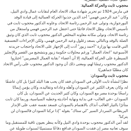
محجوب ثابت والحركة العمالية:
في مارس 1924 تم تحرير شهادة ميلاد الاتحاد العام لنقابات عمال وادي النيل،
وكان “عبد الرحمن فهمي” أحد الذين جذبوا الحركة العمالية إلى قيادة الوفد
البورجوازية، وتولى عبد الرحمن رئاسة الاتحاد، وعاونه الدكتور محجوب ثابت في
تأسيس الاتحاد، وظل الاتحاد قائمًا حتى اعتقل عبد الرحمن فهمي واستقال من
رئاسة الاتحاد، وتولى مكانه معاونه المخلص الدكتور محجوب ثابت الذي كان وثيق
الصلة بالوفد وبالتالي بسعد زغلول وعبد الرحمن فهمي، ولكن الإجراءات التعسفية
التي قامت بها وزارة “أحمد زيور” أدت إلى الإجهاز على الاتحاد واحتجاب جريدته
الأسبوعية “اتحاد العمال” ورغم محاولات حكومة زيور وبتشجيع من القصر والإنجليز
السيطرة على الحركة العمالية، إلا أن أعضاء “نقابة العمال المصريين” اختاروا
الدكتور محجوب رئيسًا لهم، ومعنى ذلك أن وجود الدكتور محجوب على رأس الاتحاد
كان مطلبًا جماهيريًا.
محجوب ثابت والسودان:
نظرًا لنشأة ثابت الأولى في السودان فقد كان يحب هذا البلد كثيرًا بل كان عاشقًا
له، وكان يعرف الكثير عن السودان وأهله وعاداته وتقاليده، وكان يؤمن إيمانًا
راسخًا بوحدة مصر مع السودان، وكان كثير الحديث عن السودان، بل كان
السودان –في الغالب- في بداية ونهاية أحاديثه وخطبه السياسية، وربما كان ثابت
متأثرًا بالتيار الغالب آنذاك بالاهتمام بالسودان، فسعد نفسه عقب على الإنذار
البريطاني السردار السير “لي ستاك” بقوله “إذا تركنا السودان فالسودان لن
يتركنا”.
لقد آمن الدكتور محجوب بوحدة وادي النيل وكأنه ينظر بعيون ثاقبة للمستقبل وما
سوف تعانيه مصر إن فقدت السودان فدافع دفاعًا مستميتًا لسنوات طويلة عن