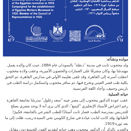
مولده ونشأته:
ولد محجوب ثابت في مدينة “دنقلة” بالسودان عام 1884، حيث كان والده يعمل
مهندسًا بها، وكان مشرفًا على العمارات والحصون الأميرية، وعقب ولادة محجوب
انتقلت أسرته إلى القاهرة. وقد تلقى تعليمه الأولي في مدارس القاهرة، ثم التحق
بكلية طب قصر العيني وتخرج فيها، ثم سافر محجوب واستكمل دراسة الطب في
باريس وجنيف، وأجاد اللغة الفرنسية.
حياته العملية:
عقب عودة الدكتور محجوب إلى مصر عينه “سعد زغلول” مدرسًا بجامعة القاهرة
رغم اعتراض الأستاذ الإنجليزي “كيتنغ”، الذي كان يرى أنه لا يوجد مصري يصلح
للتدريس بمدرسة الطب، فصار ثابت أستاذًا للطب الشرعي بالجامعة، فكبيرًا
لأطبائها، وقد كانت لثابت عيادة في شارع الكومي بحي السيدة زينب، ظلت إلى ما
بعد ثورة 1919.
والجدير بالذكر أن الدكتور محجوب وهب حياته لتقديم العون للجميع دون مقابل