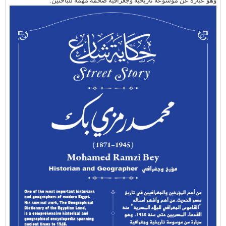
وهو عبارة عن موسوعة تاريخية وجغرافية ضخمة مهمة للباحثين.