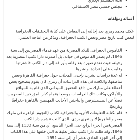
لجنة التقسيم الإداري
مجلس حسبي مصر الاستئنافي
أعماله ومؤلفاته
عكف محمد رمزي بعد إحالته إلى المعاش على كتابة التحقيقات الجغرافية
لبعض كتب تاريخ مصر وبعض الكتب الجغرافية، ونذكر من انتاجه العلمي:
القاموس الجغرافى للبلاد المصرية من عهد قدماء المصريين إلى سنة
1945، لم يصدر القاموس فى حياته، بل أصدرته دار الكتب المصرية بعد
رحيله، حيث تقدم صهره بعد وفاته بأوراقه إلى دار الكتب فاشترتها
وقامت على إعدادها ونشرها.
له عدة دراسات نشرت بإحدى المجلات حول جغرافية القاهرة وبعض
مناطقها، واللافت فى هذه الدراسات أن رمزى كان يقوم بتصحيح بعض
أخطاء على مبارك من دافع التحقيق الميدانى الذى قام به للمواقع
وللأماكن، وكانت تلك الدراسات موضع اهتمام كبار المؤرخين المصريين،
فضلاً عن المستشرقين والباحثين الأجانب المهتمين بالقاهرة جغرافيًا
وتاريخيًا.
قام بكتابة التعليقات الأثرية والجغرافية لكتاب (النجوم الزاهرة في ملوك
مصر والقاهرة) لابن تغري بردي، الذي كانت تنشره دار الكتب
المصريةمن الجزء الرابع حتى الجزء التاسع، أي من سنة 1933 إلى سنة
1945، وقد ظلت دار الكتب تنشر تعليقاته التي خلفها على هذا الكتاب
إلى آخر الجزء الحادي عشر أي إلى سنة 1951.