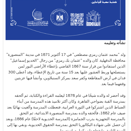
نشأته وتعليمه
ولد “محمد عثمان رمزي مصطفى” في 17 أكتوبر 1871 في مدينة “المنصورة”
محافظة الدقهلية. كان والده “عثمان بك رمزي” من رجال “الخديو إسماعيل”
الذين استفادوا من قرار سنة 1867 القاضي بإعطاء الأراضى البور لمن
يستصلحها وربط العشور عليها بعد 15 سنة من تاريخ الإعطاء، وقد أعطى 300
فدان في أرض المقاطعة وكفر سعد بمركز السنبلاوين، وأنشأ فيها عزبتين
وقفهما فيما بعد.
وقد أحضر له والده شيخًا في عام 1878 ليعلمه القراءة والكتابة، ثم ألحقه
بمدرسة القبة بضواحي القاهرة. وكان أكثر تلاميذ هذه المدرسة من أبناء
الضباط الذين اشتركوا في الثورة العرابية، فتعطلت المدرسة وألغيت نهائيًا بعد
صيف عام 1882، فألحقه والده بمدرسة المنصورة الابتدائية، ثم التحق
بالمدرسة التجهيزية بدرب الجمامزة (المدرسة الخديوية لاحقًا) عام 1886، وبعد
أن حصل على شهادة البكالوريا التحق بمدرسة الحقوق الخديوية، وبقي بها إلى
السنة الثانية، وانقطع ولم يكمل دراسته بها.