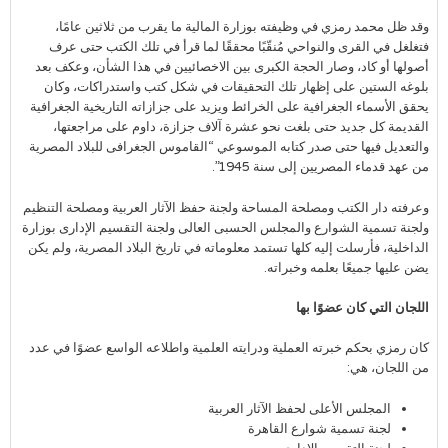
وقد ظل محمد رمزي في وظيفته بوزارة المالية ما يقرب من ثلاثين عامًا،
فتغلغل في القرى والنواحي مُنقّبًا محققًا لما قرأ في تلك الكتب حتى عرف
أصولها أو كاد، وصار الحجة الكبرى بين الاخصائيين في هذا الشأن، وعكف بعد
بلوغه الستين على إظهار تلك التحقيقات في شكل كتب واستدراكات، وكان
يحقق الأسماء الجغرافية على الخرائط ويزيد على جزازاته التاريخية الجغرافية
القديمة كل جديد حتى بلغت نحو عشرة آلاف جزازة، داوم على مراجعتها،
والتعديل فيها حتى صدر كتابه الموسوعي “القاموس الجغرافى للبلاد المصرية
من عهد قدماء المصريين إلى سنة 1945”.
وعرفته دار الكتب ومصلحة المساحة ولجنة حفظ الآثار العربية ومصلحة التنظيم
ولجنة تسمية الشوارع والمجلس الحسبى العالى ولجنة التقسيم الإدارى بوزارة
الداخلية، فأرسلت إليه كلها تستمد معلوماته في تاريخ البلاد المصرية، ولم يكن
يضن عليها جميعًا بعلمه وخبراته.
اللجان التي كان عضوًا بها
كان رمزي بحكم خبرته العملية ودرايته العلمية واطلاعه الواسع عضوًا في عدد
من اللجان، هي:
المجلس الأعلى لحفظ الآثار العربية
لجنة تسمية شوارع القاهرة