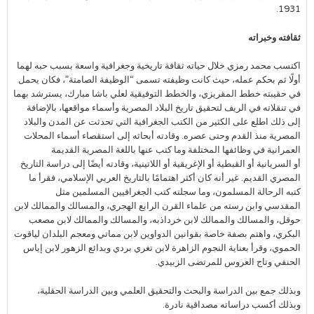
1931.
ثقافته وخبراته
اكتسب محمد رمزي خلال حياته ثقافة تاريخية وجغرافية واسعة بسبب حبه لهما
أولًا ثم بحكم عمله، حيث كانت وظيفته تسمى “الوظيفة الصامتة”، فكان يحمل
في حقيبته خطط المقريزي، والخطط التوفيقية لعلي باشا مبارك، يسترشد بهما
في تنقلاته في الريف لتحقيق تاريخ البلاد المصرية وأسماء مواقعها، بالإضافة
إلى ذلك اطلع على الكثير من الكتب الجغرافية التي تحدثت عن المدن والبلاد
المصرية منذ القدم وحتى عصره. وقادته أبحاثه إلى استقصاء أسماء المحلات
العمرانية في وظائفها المختلفة وما كتب عنها باللغة المصرية القديمة
أو السريانية أو القبطية أو الإغريقية أو اللاتينية، وقادته أيضًا إلى دراسة التاريخ
المصري القديم. غير أنه كان أكثر اهتمامًا بالتاريخ العربي الإسلامي، فقرأ ما
كتبه الرحالة المسلمون، وما سجلته كتب الجغرافيين المسلمين مثل
المقدسي وابن رسته من علماء القرن الرابع الهجري، والمسالك والممالك لابن
حوقل، والمسالك والممالك لابن خرداذبه، والمسالك والممالك لابن مصعب
البكري، واهتم بصفة خاصة بقوانين الدواوين لابن مماتي ومعجم البلدان لياقوت
الحموي، وقرأ بعناية النجوم الزاهرة لابن تغري بردي وبدائع الزهور لابن إياس
الحنفي وتاج العروس للمرتضى الزبيدي.
وبذلك جمع بين الدراسة والبحث والتحقيق العلمي وبين الدراسة الحقلية،
وبذلك أكسب دراساته مصداقية نادرة.