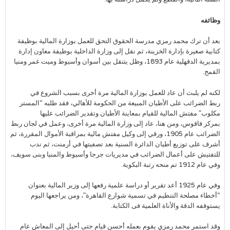
وظائفه
بعد أن ترك محمد رمزي مدرسة الحقوق التحق للعمل بوزارة المالية بوظيفة
كتابية صغيرة بإدارة الخزينة، ثم نقل إلى وزارة الداخلية بوظيفة معاون إدارة
بمديرية الدقهلية عام 1893، وظل يتنقل بين أسوان وأسيوط وميت غمر ومنيا
القمح.
لكنه لم يلبث أن عاد للعمل بوزارة المالية مرة أخرى بسبب الشروع في
ربط الضرائب على الأطيان المبيعة من الحكومة للأهالي، فقد طلبه “المستر
مكلوب” مفتش المالية للقيام بمعاينة الأطيان وتقدير الضرائب عليها
بمركز فاقوس، ومن هنا، عاد إلى وزارة المالية مرة أخرى، وعمل في لجان ربط
الضرائب عام 1905، ورقي إلى وكيل مفتش مالية بمراقبة الأموال المقررة، ثم
أشرف على توزيع أطيان الدائرة السنية بعد تصفيتها في أرمنت، ثم ندب
للتفتيش على أعمال الضرائب في مديريات جرجا وأسيوط والمنيا وبنى سويف،
وفي عام 1912 تم منحه رتبة البكوية.
وفي عام 1925 أعد تقرير أو دراسة علمية رفعها إلى وزير المالية بعنوان
“أخطاء مصلحة التنظيم في تسمية شوارع القاهرة”، ومن يراجعها اليوم
يستوقفه الدقة والأناة العلمية فى الكتابة.
وقد استمر محمد رمزي يقوم بعمله أحسن قيام حتى أحيل إلى المعاش عام