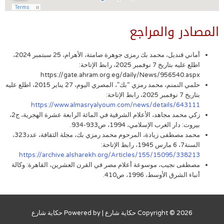
المصادر والمراجع
أماني قنديل، محمد بك رمزى جوهرة صامتة، الأهرام، 25 سبتمبر 2024،
اطلع عليه بتاريخ 7 نوفمبر 2025، رابط الإتاحة:
https://gate.ahram.org.eg/daily/News/956540.aspx
حلمي النمنم، محمد رمزي “بك”، المصري اليوم، 27 يناير 2015، اطلع عليه
بتاريخ 7 نوفمبر 2025، رابط الإتاحة:
https://www.almasryalyoum.com/news/details/643111
زكي محمد مجاهد، الأعلام الشرقية في المائة الرابعة عشرة الهجرية، ج2،
بيروت: دار الغرب الإسلامي، 1994، ص933-934.
محمد مصطفى زيادة، المرحوم محمد رمزي بك، مجلة الثقافة، عدد323،
السنة7، 6 مارس 1945، رابط الإتاحة:
https://archive.alsharekh.org/Articles/155/15095/338213
مصطفى نجيب، موسوعة أعلام مصر في القرن العشرين، القاهرة: وكالة
أنباء الشرق الأوسط، 1996، ص410.
Copyright © 2026
حكاية شارع
| Powered by
حكاية شارع