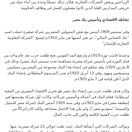
الزراعيين وبعض الشركات التجارية، فكان بذلك نسيجًا وحدة بين أبناء جيله من
خريجى المدارس العليا الذين كانوا يفضلون العمل فى وظائف الحكومة.
نشاطه الاقتصادي وتأسيس بنك مصر:
وفى سبتمبر 1909 أسس مع بعض الممولين المصريين شركة صغيرة حملت اسم
“بنك التضامن المالي”، ثم تغير أسمها فى يناير 1910م ليصبح “الشركة التعاونية
التجارية للإئتمان”.
وعندما قامت ثورة 1919م وارتفع المد القومي نجح طلعت حرب بعد عام واحد من
قيام الثورة في تأسيس شركة مصرية مساهمة تحت مسمى (بنك مصر)، وذلك في
8 مارس 1920، وقد ساهم في إنشاء هذا البنك مجموعة من المصريين مسلمين
ومسيحيين ويهود. وفي 13 أبريل 1920م صدر المرسوم السلطاني بإنشاء البنك
الذي أعلن قيامه في 7 مايو 1920م.
وكان هدف طلعت حرب من إنشاء بنك مصر هو تحرير الاقتصاد المصري من التبعية
لبريطانيا، فقام البنك في أعماله وتأسيس شركاته، وكانت أول شركة يؤسسها هي
(مطبعة مصر) في مايو 1922م، وفي سنة 1925 أسس البنك (شركة مصر للتمثيل
والسينما “ستوديو مصر”)، ولم يكن هذا الاختيار مصادفة، ولكنه كان إدراكًا من
طلعت حرب لأهمية الكلمة والفن إلى جانب المال.
وتوالت الشركات التي أنشأها البنك، حيث بلغت حوالي 22 شركة مصرية، منها: