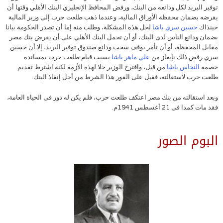
توفير البريد لكل ودائعه من البنك، ورفض المحافظ الإنجليزي البنك الأهلي وقتها أن
يقرضه بضمان محفظة الأوراق المالية، وعندما ذهب طلعت حرب إلى وزير المالية
حينذاك
حسين سري باشا
لحل هذه المشكلة، وطلب منه إما أن تصدر الحكومة بيانا
بضمان ودائع الناس لدى البنك، أو أن تحمل البنك الأهلي على أن يقرض بنك مصر
مقابل المحفظة، أو أن تأمر بوقف سحب ودائع صندوق توفير البريد، إلا أن حسين
سري رفض ذلك بإيعاز من
علي ماهر باشا
بسبب قيام طلعت حرب بمساندة
خصمه
النحاس باشا
من قبل، واقترح الوزير حلا لهذه الأزمة لكنه اشترط تقديم
طلعت حرب لاستقالته، فقبل على الفور هذا الشرط من أجل إنقاذ البنك.
وبعد استقالته من بنك مصر اعتكف طلعت حرب، فلم يكن له دور فى الحياة العامة،
فقد مات كمدا فى 21 أغسطس 1941م.
البوم الصور