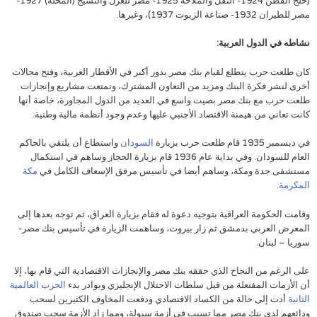
(حلج القطن 1924- النقل والملاحة 1925- مصر للغزل والنسيج (المحلة) 1927-
مصر للطيران 1932- صناعة الزيوت 1937)، وغيرها.
نشاطه في الدول العربية:
كان طلعت حرب يتطلع لقيام بنك مصر بدور أكبر في الأقطار العربية، وفتح مجالات
أخرى لنشر فكرة البنك ومزيد من التعاون المشترك، وتمتعت مشاريع وإنجازات
طلعت حرب مع بنك مصر بصيت واسع في العديد من الدول المجاورة، خاصة أنها
كانت تعاني من هيمنة الاقتصاد الأجنبي عليها وعدم وجود أنظمة مالية وطنية.
في ديسمبر 1935 قام طلعت حرب بزيارة
السودان
واستطاع أن يلتقي بالحاكم
العام للسودان. وفي بداية عام 1936 قام بزيارة الحجاز وساهم في استكمال
مستشفى جدة ومكة، وساهم أيضا في تأسيس مرفق الإسعاف الكامل في
مكة
المكرمة
.
وقامت الحكومة العراقية بتوجيه دعوة له فقام بزيارة العراق، ثم توجه بعدها إلى
المعرض العربي بدمشق ثم زار بيروت، وساهمت الزيارة في تأسيس بنك مصر-
سوريا – لبنان.
على الرغم من النجاح الذي حققه بنك مصر والإنجازات الاقتصادية التي قام بها، إلا
أن الأزمات المفتعلة من قبل سلطات الاحتلال الإنجليزي وبوادر بدء
الحرب العالمية
الثانية
أدت إلى حالة من الكساد الاقتصادي ودفعت المخاوف الكثيرين لسحب
ودائعهم لدى بنك مصر مما تسبب في أزمة سيولة، ومما زاد الأزمة سحب صندوق