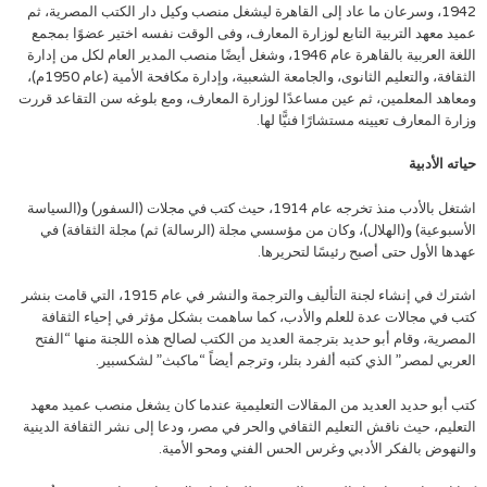
1942، وسرعان ما عاد إلى القاهرة ليشغل منصب وكيل دار الكتب المصرية، ثم
عميد معهد التربية التابع لوزارة المعارف، وفى الوقت نفسه اختير عضوًا بمجمع
اللغة العربية بالقاهرة عام 1946، وشغل أيضًا منصب المدير العام لكل من إدارة
الثقافة، والتعليم الثانوى، والجامعة الشعبية، وإدارة مكافحة الأمية (عام 1950م)،
ومعاهد المعلمين، ثم عين مساعدًا لوزارة المعارف، ومع بلوغه سن التقاعد قررت
وزارة المعارف تعيينه مستشارًا فنيًّا لها.
حياته الأدبية
اشتغل بالأدب منذ تخرجه عام 1914، حيث كتب في مجلات (السفور) و(السياسة
الأسبوعية) و(الهلال)، وكان من مؤسسي مجلة (الرسالة) ثم) مجلة الثقافة) في
عهدها الأول حتى أصبح رئيسًا لتحريرها.
اشترك في إنشاء لجنة التأليف والترجمة والنشر في عام 1915، التي قامت بنشر
كتب في مجالات عدة للعلم والأدب، كما ساهمت بشكل مؤثر في إحياء الثقافة
المصرية، وقام أبو حديد بترجمة العديد من الكتب لصالح هذه اللجنة منها “الفتح
العربي لمصر” الذي كتبه ألفرد بتلر، وترجم أيضاً “ماكبث” لشكسبير.
كتب أبو حديد العديد من المقالات التعليمية عندما كان يشغل منصب عميد معهد
التعليم، حيث ناقش التعليم الثقافي والحر في مصر، ودعا إلى نشر الثقافة الدينية
والنهوض بالفكر الأدبي وغرس الحس الفني ومحو الأمية.