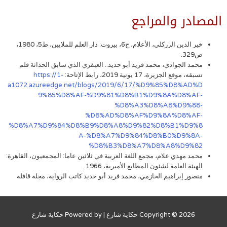
المصادر والمراجع
خير الدين الزركلي، الأعلام، ج6، بيروت: دار العلم للملايين، ط5، 1980،
ص329.
محمد الجوادي، محمد فريد أبو حديد.. العبقري الذي سابق الحداثة فلم
تسبقه، موقع الجزيرة، 17 يونية 2019، رابط الإتاحة:
https://1-
a1072.azureedge.net/blogs/2019/6/17/%D9%85%D8%AD%D
9%85%D8%AF-%D9%81%D8%B1%D9%8A%D8%AF-
%D8%A3%D8%A8%D9%88-
%D8%AD%D8%AF%D9%8A%D8%AF-
%D8%A7%D9%84%D8%B9%D8%A8%D9%82%D8%B1%D9%8
A-%D8%A7%D9%84%D8%B0%D9%8A-
%D8%B3%D8%A7%D8%A8%D9%82
محمد مهدي علام، مجمع اللغة العربية في ثلاثين عاما: المجمعيون، القاهرة:
الهيئة العامة لشئون المطابع الأميرية، 1966.
منصور إبراهيم الحازمي، محمد فريد أبو حديد كاتب الرواية، مجلة قافلة
Copyright © 2026
حكاية شارع
| Powered by
حكاية شارع