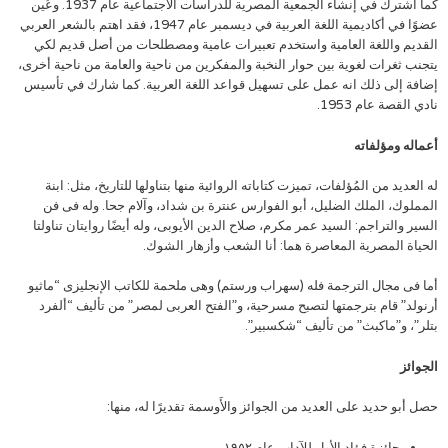
كما اشترك في إنشاء الجمعية المصرية للدراسات الاجتماعية عام 1937. وعُين
عضوًا في أكاديمية اللغة العربية في ديسمبر عام 1947، فقد اهتم بالشعر العربي
القديم واللغة العامية واستخدم تعبيرات عامية ومصطلحات من أصل قديم لكي
يتجنب ثغرات لغوية بين حوار النخبة والمفكرين من ناحية والعامة من ناحية أخرى،
إضافة إلى ذلك انه عمل على تسهيل قواعد اللغة العربية. كما شارك في تأسيس
نادي القصة عام 1953.
أعماله ومؤلفاته
له العديد من المُؤلفات، تميزت كتاباته الروائية منها بتناولها للتاريخ، مثل: ابنة
المملوك، الملك الضليل، أبو الفوارس عنترة بن شداد، وآلام جحا. وله فى فن
السير والتراجم: السيد عمر مكرم، صلاح الدين الأيوبى، وله أيضًا روايتان تناولتا
الحياة المصرية المعاصرة هما: أنا الشعب وأزهار الشوك.
أما فى مجال الترجمة فله (سهراب ورستم) وهى ملحمة للكاتب الإنجليزى “ماثيو
أرنولد” قام بترجمتها لتصبح مسرحية، و”الفتح العربى لمصر” من تأليف “ألفرد
بتلر”، و”ماكبث” من تأليف “شكسبير”.
الجوائز
حصل أبو حديد على العديد من الجوائز والأَوسمة تقديرًا له، منها:
جائزة فؤاد الأول للآداب عام ١٩٥٢.