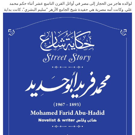
لوالده هاجر من الحجاز إلى مصر في أوائل القرن التاسع عشر أثناء حكم محمد
علي.
وكانت أمه مصرية هي حفيدة شيخ الجامع الأزهر “سليم البشري”، كانت بداية