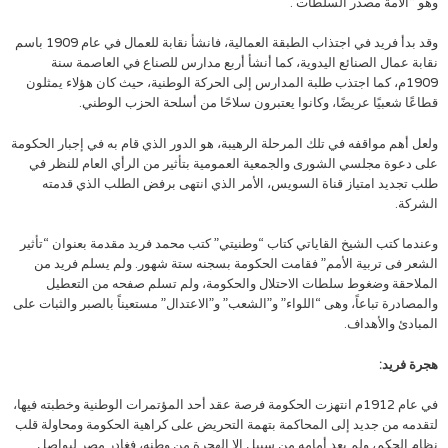
وهو “الأمة مصدر السلطات”.
وقد بدأ فريد في اجتذاب الطبقة العمالية، فانشأ نقابة للعمال في عام 1909 باسم
نقابة عمال الصنائع اليدوية، كما أنشأ أربع مدارس للصناع في العاصمة سنة
1909م، كما اجتذب طلبة المدارس إلى الحركة الوطنية، حيث كان هؤلاء يمثلون
قطاعًا شعبيًا عريضًا، وكانوا يعتبرون سلاحًا من أسلحة الحزب الوطني.
ولعل أهم مواقفه في تلك المرحلة الرهيبة، هو الدور الذي قام به في إجبار الحكومة
على دعوة مجلسي الشورى والجمعية العمومية بتأثير من الرأي العام للنظر في
طلب تجديد امتياز قناة السويس، الأمر الذي انتهى برفض الطلب الذي قدمته
الشركة.
وعندما كتب الشيخ القاياتي كتاب “وطنيتي” كتب محمد فريد مقدمة بعنوان “تأثير
الشعر فى تربية الأمم” فقامت الحكومة بسجنه ستة شهور. ولم يسلم فريد من
الملاحقة وضغوط سلطات الاحتلال والحكومة، ولم تسلم صفحه من التعطيل
والمصادرة تباعاً، وهى “اللواء” و”الشعب” و”الاعتدال” مستعيناً بالصبر والثبات على
المبادئ والأهداف.
هجرة فريد:
في عام 1912م انتهزت الحكومة فرصة عقد أحد المؤتمرات الوطنية وخطبته فيها،
لتقدمه من جديد إلى المحاكمة بتهمة التحريض على كراهية الحكومة ومحاولة قلب
نظام الحكم، ولم يعد أمامه من سبيل إلا الهجرة من وطنه، فغادر مصر ليواصل