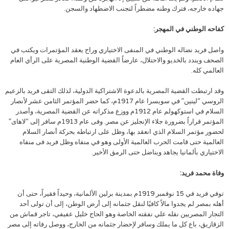
جهاده خارجه، فترك وطنه مضطراً لتجنب الاضطهاد والسجن.
كفاحه الوطني في المهجر:
واصل فريد نضاله الوطني في المنفى الاختياري وراح يعقد المؤتمرات ويكتب في
الصحف ويندد بالخديو والاحتلال، عارضاً القضية الوطنية المصرية على الرأي العام
العالمي كله.
وقد ارتبطت القضية المصرية بالدعوة الاشتراكية الدولية، لذلك التقى فريد بالزعيم
الروسي “لينين” في سويسرا عام 1917م، كما حضر المؤتمر الثامن عشر لأنصار
السلام في استوكهولم عام 1912م ووزع مذكراته عن القضية المصرية، وأصدر
المؤتمر قراراً بضرورة جلاء الإنجليز عن مصر. وفى عام 1913م سافر إلى “لاهاى”
لحضور مؤتمر السلام الذي انعقد بها، وظل على ارتباطه بحركة أنصار السلام
العالمية حتى قامت الحرب العالمية الأولى وهو في منفاه وظل فريد فى منفاه
الاختياري بألمانيا يجاهد ويناضل حتى الرمق الأخير.
وفاة محمد فريد:
توفي فريد في 15 نوفمبر 1919م بمدينة برلين الألمانية، وحيداً فقيراً، حتى أن
أهله بمصر لم يجدوا مالاً كافيًا لنقل جثمانه إلى أرض الوطن، إلى أن تولى أحد
التجار المصريين نقله علي نفقته الخاصة وهو الحاج خليل عفيفي، تاجر قماش من
الزقازيق، باع كل ما يملك وسافر لإحضار جثمانه من الخارج، ووصل رفاته إلى مصر