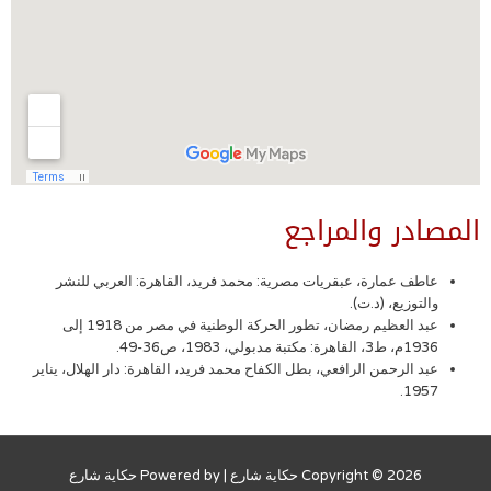
المصادر والمراجع
عاطف عمارة، عبقريات مصرية: محمد فريد، القاهرة: العربي للنشر
والتوزيع، (د.ت).
عبد العظيم رمضان، تطور الحركة الوطنية في مصر من 1918 إلى
1936م، ط3، القاهرة: مكتبة مدبولي، 1983، ص36-49.
عبد الرحمن الرافعي، بطل الكفاح محمد فريد، القاهرة: دار الهلال، يناير
1957.
Copyright © 2026
حكاية شارع
| Powered by
حكاية شارع