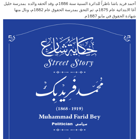
أحمد فريد باشا ناظراً للدائرة السنية سنة 1886م، وقد ألحقه والده بمدرسة خليل
أغا الابتدائية عام 1875م، ثم التحق بمدرسة الحقوق عام 1882م، ونال منها
شهادة الحقوق في مايو 1887م.