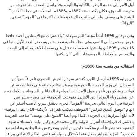
أول الأمر إلى خدمة الوطن بالكتابة والتأليف، وقد راسل الصحف منذ تخرجه من
مدرسة الحقوق، فكان يكتب سنة 1887م و1888م المقالات في مجلة “الآداب”
للشيخ على يوسف. وله إلى جانب ذلك عدة مقالات أكثرها في “المؤيد” ثم في
“اللواء”.
وفى نوفمبر 1898 أنشأ مجلة “الموسوعات” بالاشتراك مع الأستاذين أحمد حافظ
عوض ومحمود أبى النصر، وهى مجلة علمية نصف شهرية، صدر العدد الأول منها في
15 نوفمبر 1898م، وله فيها عدة مباحث تدل على سعة إطلاعه وميله إلى البحث
والتمحيص والإحاطة بالموضوعات التي كان يكتبها.
استقالته من منصبه سنة 1896م:
في يولية 1896م أرسل اللورد كتشنر سردار الجيش المصري تلغرافاً سرياً من
السودان إلى وزير الحربية بالقاهرة يخبره عن وقائع حملته على دنقلة وخسائر
قواته، ويشكو من تأخر وصول الإمدادات لمواجهة المقاتلين السودانيين، كما يخبره
عن تفشى وباء الكوليرا بين الأهالي. ففوجئت الحكومة- في مصر- بنشر نص
البرقية في اليوم التالي بجريدة “المؤيد”، فجرى تحقيق سريع غاضب أسفر عن
اتهام “توفيق أفندي كيرلس” الموظف بمكتب تلغراف الأزبكية- الذي تلقى البرقية-
لأنه أبلغ أسرارها إلى الجريدة، كما اتهم أيضا “الشيخ على يوسف” صاحب الجريدة
بالاشتراك في إفشاء أسرار الدولة، وكان محمد فريد وكيل نيابة الاستئناف، شهد
القضية عند نظرها أمام محكمة عابدين، وأظهر بوضوح ميوله الوطنية وتعاطفه مع
صاحب ” المؤيد” وجاهر بمعارضته للاحتلال وسياسته. قضى الحكم الابتدائي ببراءة