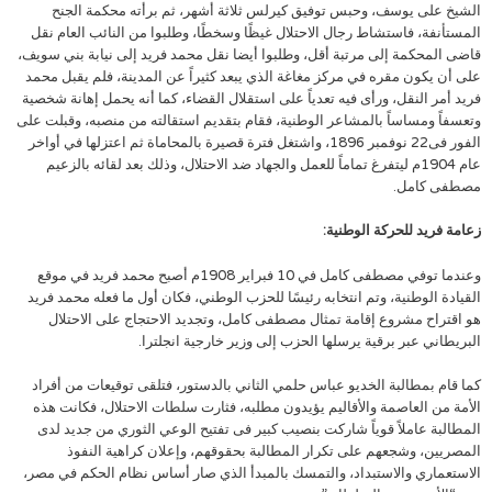
الشيخ على يوسف، وحبس توفيق كيرلس ثلاثة أشهر، ثم برأته محكمة الجنح
المستأنفة، فاستشاط رجال الاحتلال غيظًا وسخطًا، وطلبوا من النائب العام نقل
قاضى المحكمة إلى مرتبة أقل، وطلبوا أيضا نقل محمد فريد إلى نيابة بني سويف،
على أن يكون مقره في مركز مغاغة الذي يبعد كثيراً عن المدينة، فلم يقبل محمد
فريد أمر النقل، ورأى فيه تعدياً على استقلال القضاء، كما أنه يحمل إهانة شخصية
وتعسفاً ومساساً بالمشاعر الوطنية، فقام بتقديم استقالته من منصبه، وقبلت على
الفور فى22 نوفمبر 1896، واشتغل فترة قصيرة بالمحاماة ثم اعتزلها في أواخر
عام 1904م ليتفرغ تماماً للعمل والجهاد ضد الاحتلال، وذلك بعد لقائه بالزعيم
مصطفى كامل.
زعامة فريد للحركة الوطنية:
وعندما توفي مصطفى كامل في 10 فبراير 1908م أصبح محمد فريد في موقع
القيادة الوطنية، وتم انتخابه رئيسًا للحزب الوطني، فكان أول ما فعله محمد فريد
هو اقتراح مشروع إقامة تمثال مصطفى كامل، وتجديد الاحتجاج على الاحتلال
البريطاني عبر برقية يرسلها الحزب إلى وزير خارجية انجلترا.
كما قام بمطالبة الخديو عباس حلمي الثاني بالدستور، فتلقى توقيعات من أفراد
الأمة من العاصمة والأقاليم يؤيدون مطلبه، فثارت سلطات الاحتلال، فكانت هذه
المطالبة عاملاً قوياً شاركت بنصيب كبير فى تفتيح الوعي الثوري من جديد لدى
المصريين، وشجعهم على تكرار المطالبة بحقوقهم، وإعلان كراهية النفوذ
الاستعماري والاستبداد، والتمسك بالمبدأ الذي صار أساس نظام الحكم في مصر،