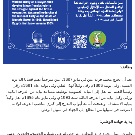
وظائفه:
بعد أن تخرج محمد فريد عين في مايو 1887، عين مترجماً بقلم قضايا الدائرة
السنية، وفى يونية 1888م رقى وكيلاً لهذا القلم، وفى يولية عام 1891م رقي
رئيساً للقلم، ثم نقل إلى النيابة العمومية بوظيفة مساعد نيابة من الدرجة الثانية،
ورقى وكيل نيابة من الدرجة الثالثة سنة 1893م، وفى مايو عام 1895م نقل وكيلاً
بنيابة الاستئناف، وتفتحت أمامه أبواب التدرج إلى كبرى مناصب الدولة، لولا ما
اعترضه في سبيلها من التطلع إلى الجهاد في سبيل الوطن.
بداية جهاده الوطني:
ظهرت ميول محمد فريد الوطنية منذ حصوله على شهادة الحقوق، فاتجهت نفسه