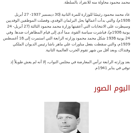
محمد محمود محاولة منه للانفراد بالسلطة.
عاد محمد محمود رئيسًا للوزارة للمرة الثانية (30 ديسمبر 1937- 27 أبريل
1938م)، والتي بدأت أعمالها بحل البرلمان الوفدي، وفصلت الموظفين الوفديين
وسيطرت على الانتخابات التي أعقبتها وزارة محمد محمود الثالثة (27 أبريل- 24
يونية 1938م)، فباشرت سياسة القوة، مما أدى إلى قيام المظاهرات ضدها. وفي
24 يونية 1938 شكل محمد محمود وزارته الرابعة التي استمرت إلى 18 أغسطس
1939م، والتي سقطت بفعل مناورات علي ماهر باشا رئيس الديوان الملكي
وقتذاك، وبعد أقل من شهر تقوم الحرب العالمية الثانية.
بعد وزارته الرابعة ترأس المعارضة في مجلس النواب، إلا أنه لم يعش طويلاً إذ
توفي في يناير 1941م.
البوم الصور