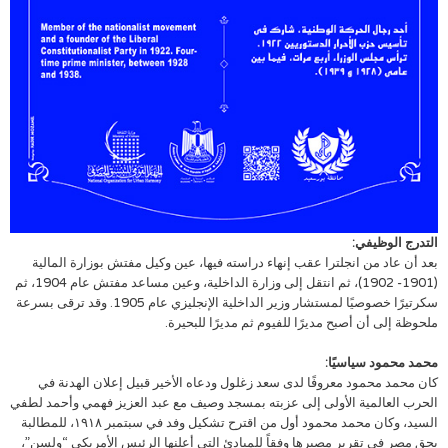
التدرج الوظيفي:
بعد أن عاد من انجلترا عقب إنهاء دراسته فيها، عين وكيل مفتش بوزارة المالية
(1901- 1902)، ثم انتقل إلى وزارة الداخلية، وعين مساعد مفتش عام 1904، ثم
سكرتيرًا خصوصيًا لمستشار وزير الداخلية الإنجليزي عام 1905. وقد ترقى بسرعة
ملحوظة إلى أن أصبح مديرًا للفيوم ثم مديرًا للبحيرة.
محمد محمود سياسيًا:
كان محمد محمود معروفًا لدى سعد زغلول ودعاه الأخير قبيل إعلان الهدنة في
الحرب العالمية الأولى إلى عزبته بمسجد وصيف مع عبد العزيز فهمي وأحمد لطفي
السيد، وكان محمد محمود أول من اقترح تشكيل وفد في سبتمبر ١٩١٨، للمطالبة
بحق مصر في تقرير مصيرها وفقاً للمبادئ التي أعلنها الرئيس الأمريكي “ولسن”،