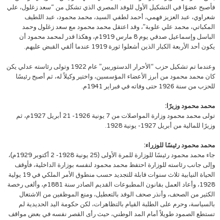
فأصبح عضوًا في التشكيل الأول للوفد المصري الذي تشكل من “سعد زغلول، علي
شعراوي، عبد العزيز فهمي، أحمد لطفي السيد، محمد محمود، عبد اللطيف
المكباتي، محمد علي علوبة”، وقد اعتقل محمد محمود مع سعد زغلول وحمد
الباسل وإسماعيل صدقي يوم 8 مارس 1919م، وهكذا قدر لمحمد محمود أن
يكون أحد الأربعة الكبار الذين أشعلوا ثورة 1919 عندما ألقي القبض عليهم.
وعندما تم تشكيل حزب “الأحرار الدستوريين” عام 1922 وتولى رئاسته عدلي يكن
كان محمد محمود من أبرز الأعضاء المؤسسين، واختير وكيلاً له، ثم أصبح رئيسًا
للحزب من سنة 1926 حتى وفاته في فبراير 1941م.
محمد محمود وزيرًا:
تولى محمد محمود وزارة المواصلات من 7 يونية 1926- 21 أبريل 1927م، ثم
وزيرًا للمالية من أبريل 1927- يونية 1928.
محمد محمود رئيسًا للوزراء:
جاء محمد محمود رئيسًا للوزارة للمرة الأولى (25 يونية 1928- 2 أكتوبر 1929م)،
وإلى جانب رئاسته للوزارة احتفظ محمد محمود لنفسه بوزارة الداخلية، فأوقف
الحياة النيابية ثلاث سنوات قابلة للتجديد حسب منطوق الأمر الملكي في 19 يولية
1928، وأعاد العمل بقانون المطبوعات القديم الصادر سنة 1881م، وألغى رخصة
الكثير من الصحف، وأنذر صحف الوفد بالتعطيل، ومنع الموظفين من الاشتغال
بالسياسة، وحرم على الطلبة القيام بالتظاهرات، لكن حكومة اليد الحديدية لم
تستطع الصمود طويلاً أمام المد الوطني، حيث رأى القصر نفسه في بعض مواقف