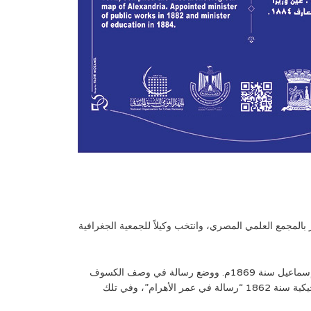
ة، وأختير بالمجمع العلمي المصري، وانتخب وكيلاً للجمعية الجغرافية
وعمل على استكمال أجهزة المرصد التي وصلت بعد وفاة سعيد، وبدأ في سنة 1859م في رسم خريطة للقطر المصري، وأنجزها في عهد إسماعيل سنة 1869م. ووضع رسالة في وصف الكسوف
الكلي للشمس في دنقلة يوم 8 يولية 1860، وقدمها إلى أكاديمية العلوم في باريس وطبعت سنة 1861م، زنشرت له أكاديمية العلوم البلجيكية سنة 1862 “رسالة في عمر الأهرام”، وفي تلك