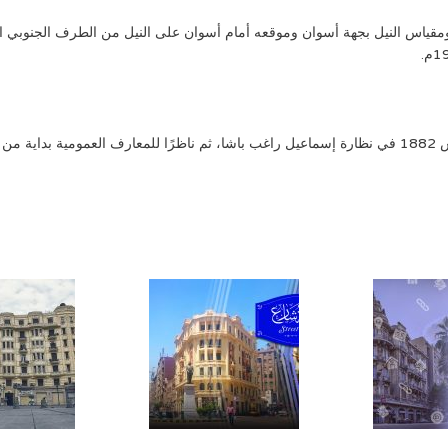
د دارفور ومقياس النيل بجهة أسوان وموقعه أمام أسوان على النيل من الطرف الجنو