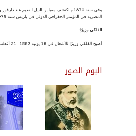
وفي سنة 1870م اكتشف مقياس النيل القديم عن
المصرية في المؤتمر الجغرافي الدولي في باريس سنة 1975م.
الفلكي وزيرًا:
أصبح الفلكي وزيرًا للأشغال في 18 يونية 1882- 21 أغطس 1882 في نظارة إسماعيل راغب باشا، ثم ناظرًا للمعارف العمومية بداية من 10 يناير 1884 حتى وفاته في 19 يولية 1885م.
البوم الصور