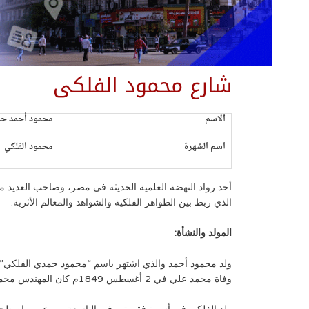
شارع محمود الفلكى
الاسم
محمود أحمد حم
اسم الشهرة
محمود الفلكي
أحد رواد النهضة العلمية الحديثة في مصر، وصاحب العديد من
الذي ربط بين الظواهر الفلكية والشواهد والمعالم الأثرية.
المولد والنشأة:
ولد محمود أحمد والذي اشتهر باسم “محمود حمدي الفلكي” ف
وفاة محمد علي في 2 أغسطس 1849م كان المهندس محمود أحمد يقوم بتدريس الرياضيات والفلك في مدرسة المهندسخانة، ومديرًا للمرصد الفلكي الملحق بالمدرسة.