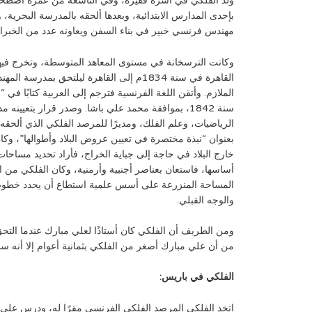
ولد الفلكي في أسرة فقيرة، وفي التاسعة من عمره اصطحبه
بإحدى المدارس الابتدائية، وبعدها ألحقه بالمدرسة البحرية
مهندس فرنسي خبير في بناء السفن ويعاونه عدد من الخبراء 
الملازم. وأتقن اللغة الفرنسية فترجم إلى العربية كتابًا في 
سنة 1842، بموافقة محمد علي باشا. وصدر قرار بتعيي
الرياضيات، وعلم الفلك، ومديرًا للمرصد الفلكي الذي ألحقه 
بعنوان “نبذة مختصرة في تعيين عروض البلاد وأطوالها”، 
خارج البلاد في حاجة إلى جباية الخراج، فأراد تحديد مساحا
أساسها، فاستعان بعناصر أجنبية وأرمنية، وكان الفلكي من 
المساحة المنزرعة على أسس علمية استطاع أن يحدد خطوط ا
والوجه القبلي.
ومن الطريف أن الفلكي كان أستاذًا لعلي مبارك عندما التح
من أن علي مبارك أصغر من الفلكي بثمانية أعوام إلا أنه سب
الفلكي في باريس:
اتخذ الفلكي المرصد الفلكي الفرنسي مقرًا له، ودرس على 