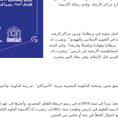
وبلجيكا لزيارة مراكز الأرصاد. وقدم رسالة أكاديمية
صل بحوثه في بريطانيا، ويزور مراكز الرصد
ه أكاديمية العلوم البلجيكية سنة 1855 “رسالة في التقويم الإسلامي واليهودي”، ونشرت له
ي في بريطانيا وهولندا وبلجيكا وفرنسا”، وفي السنة
 المغناطيسية الأرضية في باريس”، ونشرت له
1م “رسالة في التقويم العربي قبل الإسلام، وفي ميلاد النبي وعمره
عد أن قضى في أوروبا تسع سنين. ومنحته الحكومة المصرية مرتبة “الأميرآلاي”، ثم رتبة البكوي