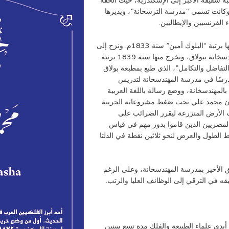
 شقيقه الأكبر إلى الإسكندرية، حيث ألحقه
، وكانت تسمى “مدرسة الترسخانة”، ويديرها
الفرنسيين والإيطاليين.
وكانت الترسخانة في مستوى المعاهد المتوسطة، وتخرج فيها برتبة “البلوك أمين” سنة 1833م. ونزح إلى
القاهرة في سنة 1834م إلى القاهرة ليلتحق بمدرسة المهندسخانة ببولاق، وتخرج منها سنة 1839 برتبة
“التفاضل والتكامل”، الذي طبع بمطبعة بولاق
نه مدرسًا في مدرسة المهندسخانة لتدريس
بالمهندسخانة، ووضع رسالة باللغة العربية
وكان محمد علي تحت ضغط مشروعاته الحربية
ت الأرض المنزرعة ليقرر الضرائب على
المصريين الذين قاموا بدور مهم في قياس
لطول والعرض لنحو ثلاثين نقطة في الدلتا
ق الأخير بمدرسة المهندسخانة، وعلى الرغم
قه في الترقي إلى الوظائف العليا والرتب.
أيدي علماء الطبيعة والفلك مدة تسع سنين