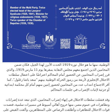
الوطنية، منها ما هو خلال ثورة 1919 الحدث الأبرز لهذا الجيل، فكان ضمن
المحامين الذين اجتمع معهم مجلس النقابة بمقرها يوم 11 مارس 1919، والذي
قرر إضراب المحامين عن الحضور أمام المحاكم اعتراضًا على اعتقال سلطات
الاحتلال الإنجليزي لأربعة من رموز الحركة الوطنية بينهم “سعد باشا زغلول”، كما
أقر الاجتماع انتداب عدد من المحامين لحضور إثنين منهم أمام كل محكمة ابتدائية
أو جزئية لإثبات الإضراب في جلسات المحاكم.
وقد فشلت سلطات الاحتلال في إنهاء إضراب المحامين، الذي تبعه عدة إضرابات
وتظاهرات في عموم مصر، منها خروج أهالي أسيوط في مسيرات سلمية، فتصدت
قوات الاحتلال للتظاهرات وأطلقت الرصاص على المتظاهرين، وألقت القبض على