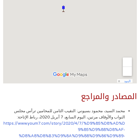
المصادر والمراجع
محمد السيد، محمود بسيوني: النقيب الثامن للمحامين ترأس مجلس
النواب والأوقاف مرتين، اليوم السابع، 7 أبريل 2020، رباط الإتاحة:
https://www.youm7.com/story/2020/4/7/%D9%85%D8%AD%D
9%85%D9%88%D8%AF-
%D8%A8%D8%B3%D9%8A%D9%88%D9%86%D9%89-