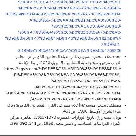
%D8%A7%D9%84%D9%86%D9%82%D9%8A%D8%A8-
%D8%A7%D9%84%D8%AB%D8%A7%D9%85%D9%86-
%D9%84%D9%84%D9%85%D8%AD%D8%A7%D9%85%D9%8
A%D9%86-%D8%AA%D8%B1%D8%A3%D8%B3-
%D9%85%D8%AC%D9%84%D8%B3-
%D8%A7%D9%84%D9%86%D9%88%D8%A7%D8%A8-
%D9%88%D8%A7%D9%84%D8%A3%D9%88%D9%82%D8%A
7%D9%81-
%D9%85%D8%B1%D8%AA%D9%8A%D9%86/4709206
محمد علاء، محمود بسيوني ثامن نقباء المحامين الذي ترأس مجلس
النواب مرتين، موقع نقابة المحامين، 5 أبريل 2020، رابط الإتاحة:
https://egyls.com/%D9%85%D8%AD%D9%85%D9%88%D8%A
F-%D8%A8%D8%B3%D9%8A%D9%88%D9%86%D9%8A-
%D8%AB%D8%A7%D9%85%D9%86-
%D9%86%D9%82%D8%A8%D8%A7%D8%A1-
%D8%A7%D9%84%D9%85%D8%AD%D8%A7%D9%85%D9%8
A%D9%86-%D8%A7%D9%84%D8%B0%D9%8A/
مصطفى نجيب، موسوعة أعلام مصر في القرن العشرين، القاهرة: وكالة
أنباء الشرق الأوسط، 1996، ص451.
يونان لبيب رزق، تاريخ الوزارات المصرية 1878-1953، القاهرة: مركز
الأهرام للدراسات السياسية والاستراتيجية، 1988، ص341، 392-395.