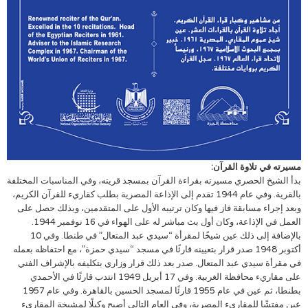
مسيرته في تلاوة القرآن:
بدأ الشيخ الحصري مسيرته بقراءة القرآن بمسجد قريته، وفي المناسبات المختلفة
بالقرية. وفي عام 1944 تقدم إلى الإذاعة المصرية بطلب كقاريء للقرآن الكريم،
وبعد إجراء مسابقة فاز فيها وكان ترتيبه الأول على المتقدمين، وبذلك حصل على
العمل في الإذاعة، وكان أول بث مباشر له على الهواء في 16 نوفمبر 1944.
بالإضافة إلى ذلك عين شيخًا لمقرأة “سيدي عبد المتعال” في طنطا. وفي 10
أكتوبر 1948 صدر قرار بتعيينه قارئًا في مسجد “سيدي حمزة”، مع احتفاظه بعمله
في مقرأة سيدي عبد المتعال. صدر بعد ذلك قرار وزاري بتكليفه بالإشراف الفني
على مقاريء محافظة الغربية. وفي 17 أبريل 1949 انتدب قارئًا في الأحمدي
بطنطا، ثم عين في عام 1955 قارئًا لمسجد الحسين بالقاهرة. وفي عام 1957
عين مفتشًا للمقاريء المصرية، وفي العام التالي أصبح وكيلًا لمشيخة المقاريء