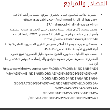
المصادر والمراجع
السيرة الذاتية لمحمود خليل الحصري، موقع السبيل، رابط الإتاحة:
http://ar.assabile.com/mahmoud-khalil-al-hussary-
27/mahmoud-khalil-al-hussary.htm
محمد شحتة، ذكرى ميلاد الشيخ محمود خليل الحصري: سبب التسمية
وأسرار من حياته، موقع صدى البلد، 17 سبتمبر 2021، رابط الإتاحة:
https://www.elbalad.news/4968346
مصطفى نجيب، موسوعة أعلام مصر في القرن العشرين، القاهرة: وكالة
أنباء الشرق الأوسط، 1996، ص452-453.
نعمت عبد اللطيف مشهور، الشيخ محمود خليل الحصري: شيخ عموم
المقاريء المصرية، مركز خطوة للتوثيق والدراسات، 3 يونيو 2021، رابط
الإتاحة:
http://www.khotwacenter.com/%D8%A7%D9%84%D8%B4%D9
%8A%D8%AE-%D9%85%D8%AD%D9%85%D9%88%D8%AF-
%D8%AE%D9%84%D9%8A%D9%84-
%D8%A7%D9%84%D8%AD%D8%B5%D8%B1%D9%8A-
%D8%B4%D9%8A%D8%AE-
%D8%B9%D9%85%D9%88%D9%85-
%D8%A7%D9%84%D9%85%D9%82%D8%A7/