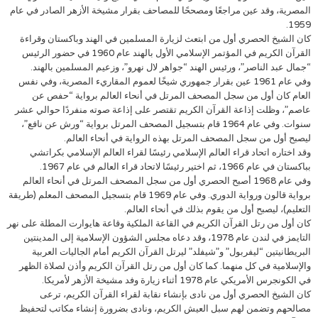
المصرية، وقد عين مراجعًا ومصححًا للمصاحف بقرار مشيخة الأزهر الصادر في عام
1959.
كان الشيخ الحصري أول من ابتعث لزيارة المسلمين في الهند وباكستان وقراءة
القرآن الكريم في المؤتمر الإسلامي الأول بالهند عام 1960 في حضور الرئيس
“جمال عبد الناصر”، ورئيس الهند “جواهر لال نهرو”، وزعيم المسلمين بالهند.
وفي عام 1961 عين بقرار جمهوري شيخًا لعموم المقاريء المصرية، وفي نفس
العام كان أول من سجل المصحف المرتل في أنحاء العالم برواية “حفص عن
عاصم”، وظلت إذاعة القرآن الكريم تقتصر على إذاعة صوته منفردًا حوالي عشر
سنوات. وفي عام 1964 قام بتسجيل المصحف المرتل برواية “ورش عن نافع”،
ليصبح أول من سجل المصحف المرتل بهذه الرواية في أنحاء العالم.
وقد اختاره اتحاد قراء العالم الإسلامي رئيسًا لقراء العالم الإسلامي بكراتشي
بباكستان في عام 1966، ثم اختير رئيسًا لاتحاد قراء العالم في عام 1967.
وفي عام 1968 أصبح الحصري أول من سجل المصحف المرتل في أنحاء العالم
برواية قالون ورواية الدوري. وفي عام 1969 قام بتسجيل المصحف المعلم (طريقة
التعليم)، ليصبح أول من يقوم بذلك في أنحاء العالم.
كان أول من رتل القرآن الكريم في القاعة الملكية وقاعة هايوارت المطلة على نهر
التايمز في لندن عام 1978، وقد دعاه مجلس الشؤون الإسلامية إلى المدينتين
البريطانيتين “ليفربول” و”شيفلد” ليرتل القرآن الكريم أمام الجاليات العربية
والإسلامية في كل منهما. كما كان أول من رتل القرآن الكريم وأذن لصلاة الظهر
في الكونجرس الأمريكي عام 1978 أثناء زيارة وفد مشيخة الأزهر لأمريكا.
كان الشيخ الحصري أول من نادى بإنشاء نقابة لقراء القرآن الكريم، ترعى
مصالحهم وتضمن لهم سبل العيش الكريم، ونادى بضرورة إنشاء مكاتب لتحفيظ