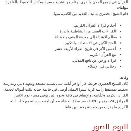
القرآن في جميع المدن والقرى، وقام هو بتشييد مسجد ومكتب للتحفيظ بالقاهرة.
مؤلفاته:
قام الشيخ الحصري بتأليف العديد من الكتب، منها:
أحكام قراءة القرآن الكريم.
القراءات العشر من الشاطبية والدرة.
معالم الاهتداء إلى معرفة الوقف والابتداء.
الفتح الكبير في الاستعاذة والتكبير.
أحسن الأثر في تاريخ القراء الأربعة عشر.
مع القرآن الكريم.
قراءة ورش عن نافع المدني.
رحلاتي في الإسلام.
وفاته:
كان الشيخ الحصري حريصًا في أواخر أيامه على تشييد مسجد ومعهد ديني ومدرسة
تحفيظ بمسقط رأسه قرية شبرا النملة. أوصى في خاتمة حياته بثلث أمواله لخدمة
القرآن الكريم وحُفَّاظه، والإنفاق في كافة وجوه البر. توفي مساء يوم الاثنين
الموافق 24 نوفمبر 1980، بعد صلاة العشاء بعد أن امتدت رحلته مع كتاب الله
الكريم ما يقرب من خمسة وخمسين عامًا.
البوم الصور