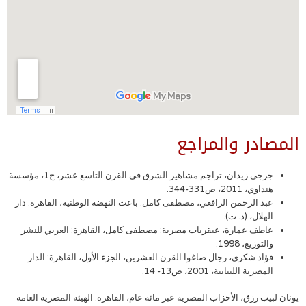
المصادر والمراجع
جرجي زيدان، تراجم مشاهير الشرق في القرن التاسع عشر، ج1، مؤسسة
هنداوي، 2011، ص331-344.
عبد الرحمن الرافعي، مصطفى كامل: باعث النهضة الوطنية، القاهرة: دار
الهلال، (د. ت).
عاطف عمارة، عبقريات مصرية: مصطفى كامل، القاهرة: العربي للنشر
والتوزيع، 1998.
فؤاد شكري، رجال صاغوا القرن العشرين، الجزء الأول، القاهرة: الدار
المصرية اللبنانية، 2001، ص13- 14.
يونان لبيب رزق، الأحزاب المصرية عبر مائة عام، القاهرة: الهيئة المصرية العامة