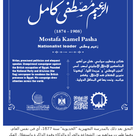
التحق بعد ذلك بالمدرسة التجهيزية “الخديوية” سنة 1877، أي فى نفس العام،
وفيها ظهرت مواهبه من الشجاعة والجرأة والذكاء وقوة الذاكرة واستقلال الفكر