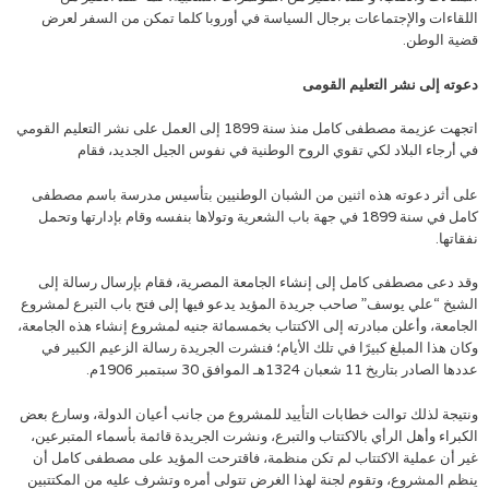
اللقاءات والإجتماعات برجال السياسة في أوروبا كلما تمكن من السفر لعرض
قضية الوطن.
دعوته إلى نشر التعليم القومى
اتجهت عزيمة مصطفى كامل منذ سنة 1899 إلى العمل على نشر التعليم القومي
في أرجاء البلاد لكي تقوي الروح الوطنية في نفوس الجيل الجديد، فقام
على أثر دعوته هذه اثنين من الشبان الوطنيين بتأسيس مدرسة باسم مصطفى
كامل في سنة 1899 في جهة باب الشعرية وتولاها بنفسه وقام بإدارتها وتحمل
نفقاتها.
وقد دعى مصطفى كامل إلى إنشاء الجامعة المصرية، فقام بإرسال رسالة إلى
الشيخ “علي يوسف” صاحب جريدة المؤيد يدعو فيها إلى فتح باب التبرع لمشروع
الجامعة، وأعلن مبادرته إلى الاكتتاب بخمسمائة جنيه لمشروع إنشاء هذه الجامعة،
وكان هذا المبلغ كبيرًا في تلك الأيام؛ فنشرت الجريدة رسالة الزعيم الكبير في
عددها الصادر بتاريخ 11 شعبان 1324هـ الموافق 30 سبتمبر 1906م.
ونتيجة لذلك توالت خطابات التأييد للمشروع من جانب أعيان الدولة، وسارع بعض
الكبراء وأهل الرأي بالاكتتاب والتبرع، ونشرت الجريدة قائمة بأسماء المتبرعين،
غير أن عملية الاكتتاب لم تكن منظمة، فاقترحت المؤيد على مصطفى كامل أن
ينظم المشروع، وتقوم لجنة لهذا الغرض تتولى أمره وتشرف عليه من المكتتبين