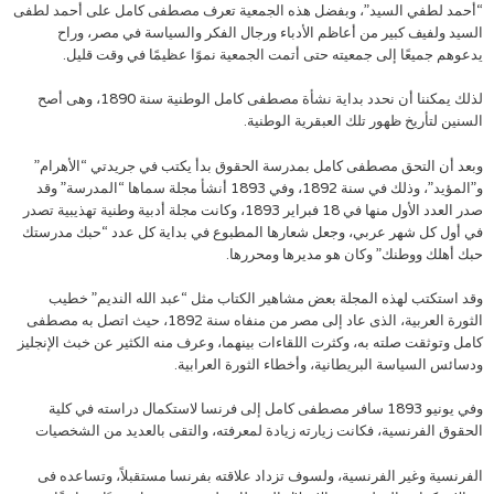
“أحمد لطفي السيد”، وبفضل هذه الجمعية تعرف مصطفى كامل على أحمد لطفى
السيد ولفيف كبير من أعاظم الأدباء ورجال الفكر والسياسة في مصر، وراح
يدعوهم جميعًا إلى جمعيته حتى أتمت الجمعية نموًا عظيمًا في وقت قليل.
لذلك يمكننا أن نحدد بداية نشأة مصطفى كامل الوطنية سنة 1890، وهى أصح
السنين لتأريخ ظهور تلك العبقرية الوطنية.
وبعد أن التحق مصطفى كامل بمدرسة الحقوق بدأ يكتب في جريدتي “الأهرام”
و”المؤيد”، وذلك في سنة 1892، وفي 1893 أنشأ مجلة سماها “المدرسة” وقد
صدر العدد الأول منها في 18 فبراير 1893، وكانت مجلة أدبية وطنية تهذيبية تصدر
في أول كل شهر عربي، وجعل شعارها المطبوع في بداية كل عدد “حبك مدرستك
حبك أهلك ووطنك” وكان هو مديرها ومحررها.
وقد استكتب لهذه المجلة بعض مشاهير الكتاب مثل “عبد الله النديم” خطيب
الثورة العربية، الذى عاد إلى مصر من منفاه سنة 1892، حيث اتصل به مصطفى
كامل وتوثقت صلته به، وكثرت اللقاءات بينهما، وعرف منه الكثير عن خبث الإنجليز
ودسائس السياسة البريطانية، وأخطاء الثورة العرابية.
وفي يونيو 1893 سافر مصطفى كامل إلى فرنسا لاستكمال دراسته في كلية
الحقوق الفرنسية، فكانت زيارته زيادة لمعرفته، والتقى بالعديد من الشخصيات
الفرنسية وغير الفرنسية، ولسوف تزداد علاقته بفرنسا مستقبلاً، وتساعده فى