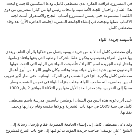
في المشروع، فراقت الفكرة لدى مصطفى كامل، ودعا المكتتبين للاجتماع لبحث
هذا الشأن، واختيار اللجنة الأساسية، وانتخاب رئيس لها من كبار المصريين من ذوي
الكلمة المسموعة حتى يضمن للمشروع أسباب النجاح والاستقرار. أتمت لجنة
الاكتتاب عملها ونجحت في إنشاء الجامعة المصرية (جامعة القاهرة الآن) بعد وفاة
مصطفى كامل.
تأسيسه جريدة اللواء
رأى مصطفى كامل أنه لا بد من جريدة يومية يتصل من خلالها بالرأي العام، ويغذي
بها عقول القراء ونفوسهم، وتكون علمًا للحركة الوطنية التي بعثها واقتاد زمامها،
واختار لهذه الجريدة اسم “اللواء”، فأصبحت اللواء هي الراية التي التفت حولها
الوطنيون سنين عديدة طول حياته وبعد وفاته، وكان ظهور اللواء من أبرز أعمال
مصطفى كامل وأكبرها اثرًا فى الشعب وفي الحركة الوطنية، حتى صار أكبر تعريف
له بين معاصريه أنه صاحب اللواء، وعلت منزلة اللواء في نفوس الشعب، وصار
محببًا إلى النفوس، وقد صدر العدد الأول منها يوم الثلاثاء الموافق 2 يناير 1900.
على أثر دعوته هذه اثنين من الشبان الوطنيين بتأسيس مدرسة باسم مصطفى
كامل في سنة 1899 في جهة باب الشعرية وتولاها بنفسه وقام بإدارتها وتحمل
نفقاتها.
وقد دعى مصطفى كامل إلى إنشاء الجامعة المصرية، فقام بإرسال رسالة إلى
الشيخ “علي يوسف” صاحب جريدة المؤيد يدعو فيها إلى فتح باب التبرع لمشروع