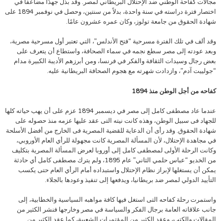
مجالات كفاحة الوطني ضد الإحتلال البريطاني لمصر. وقد بذل جهدًا مضاعفًا في
اختصار فترة دراسته في سنة واحدة، بدلاً من سنتين، وحصل في نوفمبر 1894 على
شهادة الحقوق من جامعة تولوز، وكان عمره عشرون عامًا.
وقد ألف في تلك الفترة مسرحية “فتح الأندلس”، التي تعتبر أول مسرحية مصرية،
وبعد عودته إلى مصر سطع نجمه في سماء الصحافة، واستطاع أن يتعرف على
بعض رجال وسيدات الثقافة والفكر في فرنسا، ومن أبرزهم الأديبة الكبيرة مدام
“جولييت آدم”، وازدادت شهرته مع هجوم الصحافة البريطانية عليه.
كفاحه من أجل الوطن منذ 1894
عندما عاد مصطفى كامل إلى مصر في ديسمبر 1894 عزم على أن يهب حياته كلها
للجهاد فى سبيل الوطن، وهذه كانت نيته التى عقد عليها عزمه منذ حصوله على
شهادة الحقوق. وقد رأى أن الدعاية للقضية المصرية فى الخارج من أفضل الأسلحة
في مجاهدة الإحتلال، لأن المسألة المصرية كانت مجهولة للرأي العام الأوروبي،
وكانت الرحلة الأولى لمصطفى كامل إلى أوروبا لعرض المسألة المصرية بتكليف
من الخديو “عباس حلمي الثاني” عام 1895، ولم يترك مصطفى كامل أي حادثة
يمكن أن يستغلها لإبراز نظام الإحتلال واستبداده أمام الرأي العام حتى يكسب
التأييد الدولي لمصر ضد بريطانيا، ويدفعها إلى تنفيذ وعودها بالجلاء.
واستمرت رحلة كفاحه التى استغل فيها كافة مواهبه السياسية والخطابية، إلى
جانب علاقاته العامة برجال الفكر والسياسة في مصر وخارجها فنشر الكثير من
المقالات والكتب، وعقد الكثير من المؤتمرات الشعبية، كما عقد الكثير من