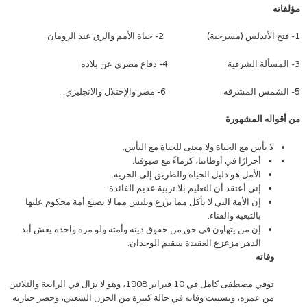
مؤلفاته
1- فتح الأندلس (مسرحية) 2- حياة الأمم والرق عند الرومان
3- المسألة الشرقية 4- دفاع مصري عن بلاده
5- الشمس المشرقة 6- مصر والإحتلال والانجليزي.
من أقواله المشهورة
لا يأس مع الحياة ولا معنى للحياة مع اليأس.
أحرارًا في أوطاننا، كرماءً مع ضيوفنا.
الأمل هو دليل الحياة والطريق إلى الحرية.
إني أعتقد أن التعليم بلا تربية عديم الفائدة.
إن الأمة التي لا تأكل مما تزرع وتلبس مما لا تصنع أمة محكوم عليها
بالتبعية والفناء.
إن من يتهاون في حق من حقوق دينه وأمته ولو مرة واحدة يعش أبد
الدهر مزعزع العقيدة سقيم الوجدان.
وفا
ته
توفي مصطفى كامل في 10 فبراير 1908، وهو لا يزال في الرابعة والثلاثين
من عمره، وتسببت وفاته في حالة كبيرة من الحزن الشعبي، وحضر جنازته