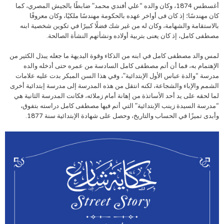
أغسطس 1874، وكان والده “علي أفندي محمد” ضابطًا بالجيش المصري، كما
كان مهندسًا؛ إذ كان فى أواخر عهده بالحكومة مهندسًا ملكيًا، وكان معروفًا
بالاستقامة والشهامة، وكان له من غير شك فضلًا كبيرًا في تكوين شخصية ابنه
مصطفى كامل، إذ كان يعنى بتربية أولاده ونشأتهم النشأة الصالحة.
لمس والد مصطفى كامل في ابنه من الذكاء وقوة البديهة ما جعله يبذل الكثير من
الإهتمام به، فما أن أتم مصطفى كامل السادسة من عمره حتى أدخله والده
مدرسة “والدة عباس الأول الإبتدائية”، وفي هذا السن المبكر بدت عليه علامات
الشمم والإباء والشجاعة، لكنه انتقل من هذه المدرسة إلى مدرسة إبتدائية أخرى
لما لحقه على يد أحد الأساتذة من إهانة أمام زملائه، فكانت المدرسة الثانية هي
“مدرسة السيدة زينب الإبتدائية” التي أتم فيها مصطفى كامل دراسته بتفوق،
وأبدى تميزًا في الحساب والتاريخ، وحصل على شهادة الإبتدائية سنة 1877.