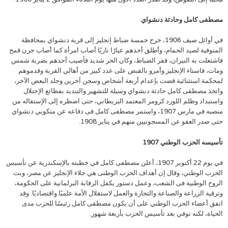
مصطفى كامل وحادثة دنشواي
في أوائل صيف 1906، خرج خمسة ضباط إنجليز إلى قرية دنشواي بمحافظة
المنوفية لصيد الحمام، وأطلق أحدهم عيارًا ناريًا أصاب امرأة كما أصاب جرن قمح
فاشتعلت به النيران، ففر الضباط، وكان الحر شديد فأصيب أحدهم بضربة شمس
ومات، فاستاء الإنجليز وأمرو بالقبض على عدد كبير من أهالي القرية وقدموهم
لمحكمة استثنائية قضت بإعدام أربعة أشخاص وسجن آخرين وجلد البعض الآخر،
واتخذ مصطفى كامل حادثة دنشواي وسيلة للتشهير والتنديد بفظائع الإحتلال
واستبداد وظلم اللورد كرومر المعتمد البريطاني، حتى اضطره إلى الإستقاله من
منصبه في مارس 1907، واستمر مصطفى كامل فى دفاعه عن منكوبي دنشواي
حتى صدر العفو عن المسجونيين منهم في يناير 1908.
تأسيسه الحزب الوطني 1907
في يوم 22 أكتوبر 1907، أعلن مصطفى كامل في خطبته بالإسكندرية عن تأسيس
الحزب الوطني، وقال إن أهداف الحزب الوطنى هي جلاء الإنجليز عن مصر، وبث
الروح الوطنية فى الشعب، وعمل دستور يكفل الرقابة البرلمانية على الحكومة،
وترقية الزراعة والصناعة والتجارة والعمل لاستقلال الأمة علميًا واقتصاديًا. وقد
اتفق أعضاء الحزب الوطني على أن يكون مصطفى كامل رئيسًا للحزب مدى
الحياة، لكنه توفي بعد تأسيس الحزب بأربعة شهور.