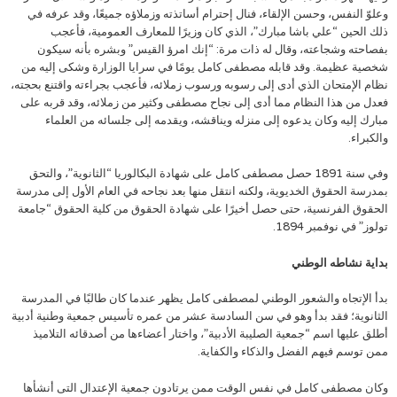
وعلوّ النفس، وحسن الإلقاء، فنال إحترام أساتذته وزملاؤه جميعًا، وقد عرفه في
ذلك الحين “علي باشا مبارك”، الذي كان وزيرًا للمعارف العمومية، فأعجب
بفصاحته وشجاعته، وقال له ذات مرة: “إنك امرؤ القيس” وبشره بأنه سيكون
شخصية عظيمة. وقد قابله مصطفى كامل يومًا في سرايا الوزارة وشكى إليه من
نظام الإمتحان الذي أدى إلى رسوبه ورسوب زملائه، فأعجب بجراءته واقتنع بحجته،
فعدل من هذا النظام مما أدى إلى نجاح مصطفى وكثير من زملائه، وقد قربه على
مبارك إليه وكان يدعوه إلى منزله ويناقشه، ويقدمه إلى جلسائه من العلماء
والكبراء.
وفي سنة 1891 حصل مصطفى كامل على شهادة البكالوريا “الثانوية”، والتحق
بمدرسة الحقوق الخديوية، ولكنه انتقل منها بعد نجاحه في العام الأول إلى مدرسة
الحقوق الفرنسية، حتى حصل أخيرًا على شهادة الحقوق من كلية الحقوق “جامعة
تولوز” في نوفمبر 1894.
بداية نشاطه الوطني
بدأ الإتجاه والشعور الوطني لمصطفى كامل يظهر عندما كان طالبًا في المدرسة
الثانوية؛ فقد بدأ وهو في سن السادسة عشر من عمره تأسيس جمعية وطنية أدبية
أطلق عليها اسم “جمعية الصليبة الأدبية”، واختار أعضاءها من أصدقائه التلاميذ
ممن توسم فيهم الفضل والذكاء والكفاية.
وكان مصطفى كامل في نفس الوقت ممن يرتادون جمعية الإعتدال التى أنشأها