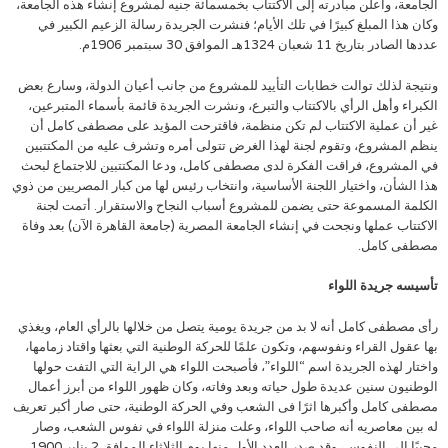
الجامعة، وأعلن مبادرته إلى الاكتتاب بخمسمائة جنيه لمشروع إنشاء هذه الجامعة،
وكان هذا المبلغ كبيرًا في تلك الأيام؛ فنشرت الجريدة رسالة الزعيم الكبير في
عددها الصادر بتاريخ 11 شعبان 1324هـ الموافق 30 سبتمبر 1906م.
ونتيجة لذلك توالت خطابات التأييد للمشروع من جانب أعيان الدولة، وسارع بعض
الكبراء وأهل الرأي بالاكتتاب والتبرع، ونشرت الجريدة قائمة بأسماء المتبرعين،
غير أن عملية الاكتتاب لم تكن منظمة، فاقترحت المؤيد على مصطفى كامل أن
ينظم المشروع، وتقوم لجنة لهذا الغرض تتولى أمره وتشرف عليه من المكتتبين
في المشروع، فراقت الفكرة لدى مصطفى كامل، ودعا المكتتبين للاجتماع لبحث
هذا الشأن، واختيار اللجنة الأساسية، وانتخاب رئيس لها من كبار المصريين من ذوي
الكلمة المسموعة حتى يضمن للمشروع أسباب النجاح والاستقرار. أتمت لجنة
الاكتتاب عملها ونجحت في إنشاء الجامعة المصرية (جامعة القاهرة الآن) بعد وفاة
مصطفى كامل.
تأسيسه جريدة اللواء
رأى مصطفى كامل أنه لا بد من جريدة يومية يتصل من خلالها بالرأي العام، ويغذي
بها عقول القراء ونفوسهم، وتكون علمًا للحركة الوطنية التي بعثها واقتاد زمامها،
واختار لهذه الجريدة اسم “اللواء”، فأصبحت اللواء هي الراية التي التفت حولها
الوطنيون سنين عديدة طول حياته وبعد وفاته، وكان ظهور اللواء من أبرز أعمال
مصطفى كامل وأكبرها اثرًا فى الشعب وفي الحركة الوطنية، حتى صار أكبر تعريف
له بين معاصريه أنه صاحب اللواء، وعلت منزلة اللواء في نفوس الشعب، وصار
محببًا إلى النفوس، وقد صدر العدد الأول منها يوم الثلاثاء الموافق 2 يناير 1900.