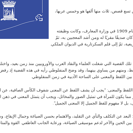
ن تسع قصص، ثلاث منها ألفها هو وخمس عربها،
عمل المنفلوطي في الدولة في عدة مواقع، حيث عُيّن في عام 1909 في وزارة المعارف، وكانت وظيفته
 صديقًا مقربًا له ومن أشد المعجبين به، ثمّ
يعية، ثمّ إلى قلم السكرتارية في الديوان الملكي.
 تلك القضية التي شغلت العلماء والنقاد العرب والأوروبيين منذ زمن بعيد، وا
فظ، ومنهم من يساوي بينهما، وقد وضح المنفلوطي رأيه في هذه القضية إذ رفض ب
 بين اللفظ والمعنى على الساحة الأدبية في زمن المنفلوطي.
ة اللفظ والمعنى: “يجب أن يشف اللفظ عن المعنى شفوف الكأس الصافية، عن ا
 مما يكون للمرآة في تمثيل الصور والمخائل، ويجب أن يتمثل المعنى في ذهن ا
، بل لا مفهوم للفظ الجميل إلا المعنى الجميل”.
 البعد عن التكلف والنأي عن التقليد، والاهتمام بحسن الصياغة وجمال الإيقاع، وس
ين الحين والآخر لدعم موسيقى الصياغة، ورعاية الجانب العاطفي. القوة والمتانة 