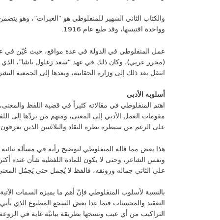
والكتاب الثاني الشهير للمنفلوطي هو “العبرات”، وهو يتضم
وواحدة اقتبسها، وقد طبع عام 1916.
(محرر عربي)، وكان ذلك في عهد “سعد زغلول باشا”، الذي كان
انتقل بعد ذلك إلى وزارة الحقانية، وبعدها إلى الجمعية التشر
أسلوبه الأدبي
اهتم المنفلوطي في مقالاته كثيراً في قضية اللفظ والمعنى،
مقومات العمل الأدبي إلى المعنى، ومنهم من يردّها إلى الل
على الرغم من سيطرة نظرة النقاد والبلاغيين الذين يفرقون
هذا بعض مما قاله المنفلوطي لتوضيح رأيه في مسألة ثنائي
ونفس الشاعر، وحتى لا يكون للمادة اللفظية شأن عنده أكثر
على الثاني جماله ورونقه، فالفظ لا يُجمل حتى يَجمُل المعنى
بالنسبة لأسلوب المنفلوطي فإنّ أهم ما يميزه السمات الآتية:
التعقيد والمحسنات فيما عدا بعض السجع المطبوع الذي يأتي ب
التراكيب من أي عيب ونسجها بطريقة بيانيّة غاية في الروعة.