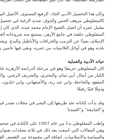
وكان هذا التحصيل الأدبي الجاد، الرفيع المستوى، الأصيل البي
كالمنفلوطي مرهف الحس والذوق، شديد الرغبة في تحصيل ا
مقتبل عمره أن اتصل بالشيخ الإمام محمد عبده، الذي كان إ
المنفلوطي حلقته في جامع الأزهر، يستمع منه شروحاته العم
بلدته وهو في أوائل الثلاثينيات من عمره، وبقي فيها عامين زاد 
حياته الأدبية والعملية
كان المنفلوطي حريصًا وهو في مرحلة الدراسة الأزهرية عل
الكبار من أمثال: أبي تمام، والبحتري، والشريف الرضي، والمت
المقفع، والجاحظ، وابن عبد ربه، والأصفهاني، وابن خلدون، وغ
وذوقًا فنيًا رفيعًا.
وقد بدأت كتاباته تجد طريقها إلى النشر في مجلات تصدر في بع
و”الجامعة” و”العمدة”.
واظب المنفلوطي بدءً من عام 1907
وهي المقالات التي جُمعت بعد ذلك في ثلاثة مجلدات بعنوان:
والسياسة والإسلاميات، إضافة إلى مجموعة من القصص الق