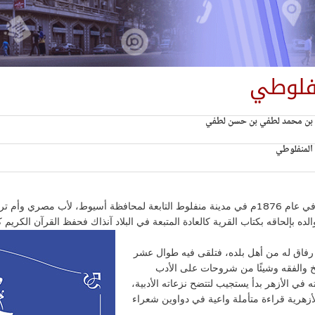
فلوطي
ن محمد لطفي بن حسن لطفي
لمنفلوطي
هو “مصطفى لطفي بن محمد لطفي بن حسن لطفي”، ولد في عام 1876م في مدينة منفلوط التابعة لمحا
لده بإلحاقه بكتاب القرية كالعادة المتبعة في البلاد آنذاك فحفظ القرآن الكريم
ة رفاق له من أهل بلده، فتلقى فيه طوال عشر
يخ والفقه وشيئًا من شروحات على الأدب
 في الأزهر بدأ يستجيب لتتضح نزعاته الأدبية،
أزهرية قراءة متأملة واعية في دواوين شعراء