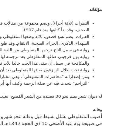
مؤلفاته
النظرات (ثلاثة أجزاء)، ويضم مجموعة من مقالات في
الصحف، وقد بدأ كتابتها منذ عام 1907.
العبرات، يضم تسع قصص، ثلاثة وضعها المنفلوطي وه
الشهداء، الذكرى، الجزاء، الضحية، الانتقام. وقد طبع الك
رواية في سبيل التاج،ترجمها المنفلوطي من اللغة ال
رواية بول فرجيني،صاغها المنفلوطي بعد ترجمته لها
والمكافحة في سبيل أن يبقى هذا الحب خالدا للأبد في
رواية تحت ظلال الزيزفون،صاغها المنفلوطي بعد أن 
ومن إصداراته “محاضرات المنفلوطي”، وهي مختارات 
“التراحم” يتحدث فيه عن صفة الرحمة وكيف أنها أبر
له ديوان شعر يضم نحو 30 قصيدة من الشعر الفصيح، تغلب عليها نزعة التشاؤم والحزن التي رافقته طوال حياته.
وفاته
أصيب المنفلوطي بشلل بسيط قبل وفاته بنحو شهرين 
في صبيحة يوم عيد الأضحى 10 ذي الحجة 1342هـ الموافق 12 يوليو 1924م. قد رثاه عدد من شعراء الوطن العربي منهم أحمد شوقي وحافظ إبراهيم.