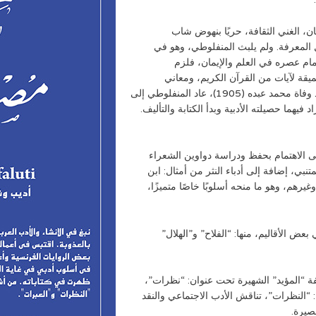
ان، الغني الثقافة، حريًا بنهوض شاب
لمعرفة. ولم يلبث المنفلوطي، وهو في
مام عصره في العلم والإيمان، فلزم
يقة لآيات من القرآن الكريم، ومعاني
الإسلام، بعيدًا عن التزمت والخرافات والأباطيل والبدع، وبعد وفاة محمد عبده (1905)، عاد المنفلوطي إلى
فيهما حصيلته الأدبية وبدأ الكتابة والتأليف.
ى الاهتمام بحفظ ودراسة دواوين الشعراء
نبي، إضافة إلى أدباء النثر من أمثال: ابن
يرهم، وهو ما منحه أسلوبًا خاصًا متميزًا،
ض الأقاليم، منها: “الفلاح” و”الهلال”
 على الكتابة في صحيفة “المؤيد” الشهيرة تحت عنوان: “نظرات”،
 “النظرات”، تناقش الأدب الاجتماعي والنقد
صيرة.