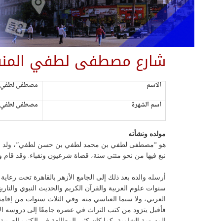
شارع مصطفى لطفي المن
الاسم
مصطفى لطفي ب
اسم الشهرة
مصطفى لطفي ا
مولده ونشأته
نبغ فيها من نحو مئتي سنة، قضاة شرعيون ونقباء. وقد قام وا
أرسله والده بعد ذلك إلى الجامع الأزهر بالقاهرة تحت رعاي
سنوات علوم العربية والقرآن الكريم والحديث النبوي والتار
العربي، ولا سيما العباسي منه. وفي الثلاث سنوات من إقامته
فأقبل يتزود من كتب التراث في عصره جامعًا إلى دروسه ال
المدرسة الشامية، كما كان كثير المطالعة في الكتب العربية.