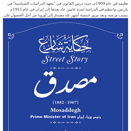
تعليمه في عام 1909م، حيث درس القانون في “معهد الدراسات السياسية” في
باريس، وانتظم في الدراسة لمدة عامين عاد بعدها إلى إيران في عام 1911م
بسبب مرضه.
وبعد مرور خمسة أشهر عاد مصدق إلى أوروبا من أجل الحصول على