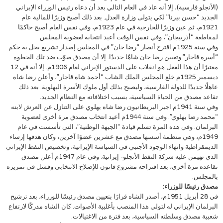
(الأنجلو فارسية)، إلا أنه عاد في العام التالي بعد أن دعاه رئيس الوزراء الإيراني
الجديد “حسن بيرنا” لكي يتولى وزارة العدل. بعد ذلك أصبح وزيرًا للمالية عام
1921م، ثم عين وزيرًا للخارجية في عام 1923م، وفي نفس العام أصبح حاكمًا
لمقاطعة “أذربيجان”، وفي نفس الوقت أعيد انتخابه لعضوية المجلس.
وفي سنة 1925م اقترح أنصار “رضا خان” في المجلس إصدار تشريع يحل به حكم
“أسرة قاجار” وتعيين رضا خان شاهًا جديدًا. إلا أن مصدق صوّت ضد تلك الخطوة
معتبرًا أن هذا الفعل هو انقلاب على الدستور الإيراني لعام 1906م. إلا أنه في 12
ديسمبر 1925م خلع المجلس الملك الشاب “أحمد شاه قاجار”، وأعلن رضا شاه
عاهلًا جديدًا للدولة الفارسية، وليصبح بذلك أول ملوك الأسرة البهلوية. بعد ذلك
تقاعد مصدق من الحياة السياسية، بسبب اختلافاته مع النظام الجديد.
وفي سنة 1941م اجبر البريطانيون رضا شاه بهلوي على التنازل عن العرش لابنه
“محمد رضا بهلوي”. وفي سنة 1944م أعيد انتخاب مصدق مرة أخرى لعضوية
البرلمان. وفي هذه المرة تسلم قيادة “الجبهة الوطنية”، التي تأسست في عام
1949م، وهي منظمة أسسها مصدق مع عشرين عضوًا آخرين، وكان هدفها إرساء
الديمقراطية وانهاء الوجود الأجنبي في السياسة الإيرانية، وتخصيص النفط الإيراني
الذي تهيمن عليه شركة النفط الأنجلو- إيرانية. وفي عام 1947م أعلن مصدق
تقاعده مرة أخرى، بعد اقتراحه مشروع قانون للإصلاح الانتخابي وفشل في تمريره
بالمجلس.
مصدق رئيسًا للوزراء:
في 28 أبريل 1951م، أصدر الشاه قرارًا بتعيين مصدق رئيسًا للوزراء، بعد ترشيح
البرلمان الإيراني له لتولي هذا المنصب بأغلبية الأصوات. كان الشاه مدركًا لارتفاع
شعبية مصدق وسلطته السياسية، بعد فترة من الاغتيالات.