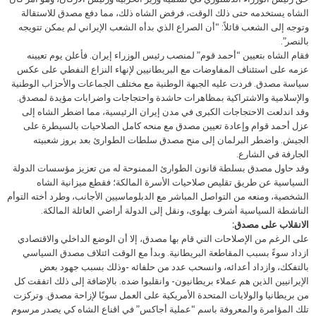
الشاه يستخدمه حتى ذلك الوقت، فرفض الشاه ذلك، مما دفع مصدق للاستقالة
وتوجه إلى الشعب قائلاً: “أن الصراع الذي بدأه الشعب الإيراني لم يمكن تتويجه
بالنصر”.
فقام الشاه بتعيين “أحمد قوم” لمنصب رئيس الوزراء إيران. فأعلن يوم تعيينه
عزمه على استئناف المفاوضات مع البريطانيين لإنهاء النزاع النفطي على عكس
سياسة مصدق. فردت عليه الجبهة الوطنية مع مختلف الجماعات والأحزاب الوطنية
والإسلامية والاشتراكية بمظاهرات حاشدة واحتجاجات واضرابات مؤيدة لمصدق.
وقد اندلعت الاحتجاجات الكبرى في مدن إيران الرئيسية، مما اضطر الشاه إلى
عزل أحمد قوام وإعادة تعيين مصدق مع منحه كامل الصلاحيات بالسيطرة على
الجيش. واضطر البرلمان إلى منح مصدق سلطات الطوارئ بعد بروز شعبيته
الجارفة في الشارع.
وقد حاول مصدق بسلطة قانون الطوارئ الممنوحة له من تعزيز مؤسسات الدولة
السياسية عن طريق تقليص صلاحيات الأسرة المالكة؛ فقطع ميزانية الشاه
الشخصية، ومنعه من التواصل المباشر مع الدبلوماسيين الأجانب، وطرد أخته التوأم
الناشطة السياسية أشرف بهلوی، ونقل إلى الدولة أراضي العائلة المالكة.
الانقلاب على مصدق:
على الرغم من الإصلاحات التي قام بها مصدق، إلا أن الوضع الداخلي والاقتصادي
ازداد سوءً بسبب المقاطعة البريطانية. وبدأ مع الوقت ائتلاف مصدق السياسي
بالتفكك، وازداد أعدائه، وانسحب عدد من حلفائه -وذلك بسبب جهود بعض
الإيرانيين الذين هم عملاء بريطانيون- وانقلبوا ضده. بالإضافة إلى ذلك اتفقت كل
من بريطانيا والولايات المتحدة الأمريكية على العمل سويًا لإزاحة مصدق. وتركزت
تلك المؤامرة والمعروفة باسم “عملية أجاكس” في اقناع الشاه كي يصدر مرسوم