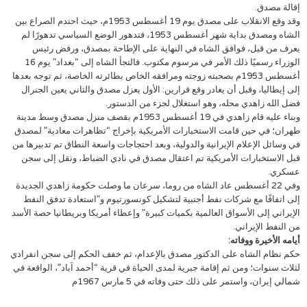
إقالة مصدق.
وقد وقع الانقلاب على مصدق يوم 19 أغسطس 1953م، حيث احتدم الصراع بين
الشاه ومصدق بداية شهر أغسطس 1953، فتدهور الوضع السياسي تدهورًا لم
يعرف من قبل، فوافق الشاه في النهاية على الإطاحة بمصدق، ورفض رئيس
الوزراء رسميًا ذلك الأمر في مرسوم مكتوب. فالتجأ الشاه إلى “بغداد” يوم 16
أغسطس 1953م بصحبته زوجته ومرافقه الخاص بطائرته الخاصة، ثم توجه بعدها
إلى إيطاليا، وقبل أن يغادر وقع قرارين: الأول يعزل مصدق والثاني يعين الجنرال
فضل الله زاهدي محله، وهو استغلال لجزء من الدستور.
وبناء عليه قام زاهدي في 19 أغسطس 1953م بقصف منزل مصدق وسط مدينة
طهران؛ في حين قامت الاستخبارات الأمريكية بإخراج “تظاهرات معادية” لمصدق
في وسائل الإعلام الإيرانية والدولية، وبعد احتجاجات واسعة النطاق تم تدبيرها من
قبل الاستخبارات الأمريكية تم اعتقال مصدق في نادي الضباط، ونقل إلى سجن
عسكري.
وفي 22 أغسطس عاد الشاه من روما، سرعان ما وصلت حكومة زاهدي الجديدة
إلى اتفاقًا مع شركات نفط أجنبية لتشكيل كونسورتيوم و”استعادة تدفق النفط
الإيراني إلى الأسواق العالمية بكميات كبيرة” وإعطاء أمريكا وبريطانيا حصة الأسد
من النفط الإيراني.
أيامه الأخيرة ووفاته:
حكم نظام الشاه على الدكتور مصدق بالإعدام، ثم خفف الحكم إلى سجن انفرادي
لثلاث سنوات؛ ومن ثم إقامة جبرية لمدى الحياة في قرية “أحمد آباد”، الواقعة في
شمالي إيران، واستمر على ذلك حتى وفاته في 5 مارس 1967م