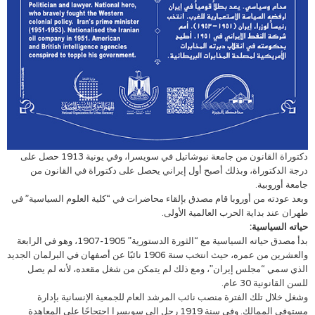
دكتوراة القانون من جامعة نيوشاتيل في سويسرا، وفي يونية 1913 حصل على
درجة الدكتوراة، وبذلك أصبح أول إيراني يحصل على دكتوراة في القانون من
جامعة أوروبية.
وبعد عودته من أوروبا قام مصدق بإلقاء محاضرات في “كلية العلوم السياسية” في
طهران عند بداية الحرب العالمية الأولى.
حياته السياسية:
بدأ مصدق حياته السياسية مع “الثورة الدستورية” 1905-1907، وهو في الرابعة
والعشرين من عمره، حيث انتخب سنة 1906 نائبًا عن أصفهان في البرلمان الجديد
الذي سمي “مجلس إيران”، ومع ذلك لم يتمكن من شغل مقعده، لأنه لم يصل
للسن القانونية 30 عام.
وشغل خلال تلك الفترة منصب نائب المرشد العام للجمعية الإنسانية بإدارة
مستوفی‌ الممالك. وفي سنة 1919 رحل إلى سويسرا احتجاجًا على المعاهدة