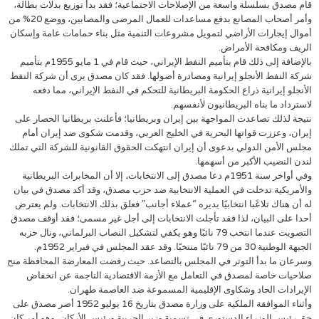
قام مصدق بسلسلة واسعة من الإصلاحات الاجتماعية؛ فقد بدأ توزيع بدلات بطالة،
وأمر أصحاب المصانع بدفع مساعدات للعمال المرضى والمصابين، ووضع 20% من
أموال إيجارات الأراضي لتمويل مشروعات التنمية مثل بناء حمامات عامة وإسكان
الريف ومكافحة الأمراض.
بالإضافة إلى ذلك قام بتأميم النفط الإيراني، حيث قام في 1 مايو 1955م بتأميم
شركة النفط الأنجلو إيرانية ومصادرة أصولها. فقد كان مصدق يرى أن شركة النفط
الأنجلو إيرانية ذراع الحكومة البريطانية للتحكم في النفط الإيراني، مما دفعه
لاسترداد ما بناه البريطانيون لأنفسهم.
نتيجة لذلك تصاعدت المواجهة بين إيران وبريطانيا؛ فأعلنت بريطانيا الحصار على
إيران، وعززت قواتها البحرية في الخليج العربي، وقدمت شكوى ضد إيران أمام
مجلس الأمن الدولي بدعوى أن إيران انتهكت الحقوق القانونية للشركة التي تملك
لندن النصيب الأكبر من أسهمها.
وفي أواخر سنة 1951م دعا مصدق إلى الانتخابات، إلا أن المخابرات البريطانية
والأمريكية تدخلت في العملية الانتخابية ضد حزب مصدق، وقد أكد مصدق في بيان
له أن هناك تلاعًبا انتخابيًا يديره “عملاء أجانب” فعلق بذلك الانتخابات. ولم يعترض
أحدا على البيان، لذا فقد تأجلت الانتخابات إلى أجل غير مسمى؛ فقد أوقف مصدق
التصويت عندما انتخب 79 نائبًا وهو يكفي لتشكيل النصاب البرلماني، ونال حزبه
الجبهة الوطنية 30 من 79 نائبًا منتخبًا. وقد عقد المجلس في فبراير 1952م.
وسرعان ما بدأ التوتر في المجلس بالتصاعد. حيث رفضت المعارضة المحافظة منح
صلاحيات خاصة لمصدق في التعامل مع الأزمة الاقتصادية الناجمة عن انخفاض
الإيرادات الحاد وشكاوى الإقليمية المسموعة ضد العاصمة طهران.
وأثناء الموافقة الملكية على وزارة مصدق بتاريخ 16 يوليو 1952 أصر مصدق على
حق رئيس الوزراء الدستوري في تسمية وزير الحربية ورئيس الأركان، وهو أمر كان