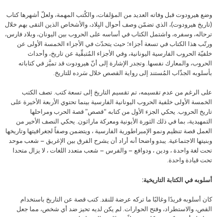
وضع هيرودوت قبل وفاته العديد من المؤلفات، والكُتب المهمة، ولعلّ أشهرها كتاب
(تاريخ هيرودوت)، الذي تضمّن وصف أحوال البِلاد، والأشخاص الذين التقى بهم خلال
ترحاله، وسفره، واشتمل الكتاب في أساسه على الحروب بين اليونان، وبلاد فارس،
ورتّب هذا الكتاب في تسعة أجزاء؛ حيث يتحدّث في الأجزاء الخمسة الأولى عن
خلفيّة الحروب الفارسية اليونانية، وفي الأجزاء المُتبقِّية عن تاريخ، وأحداث
الحروب، والمعارك نفسها. وتجدر الإشارة إلى أنّ هيرودوت قد تميَّز في كتاباته
بأسلوبه الجذّاب المُستند إلى رواية القصص خلال سَرده ​​للتاريخ.
على الرغم من عدم تقسيمه، تم تقسيم التاريخ إلى تسعة كتب. تصف الكتب
الخمسة الأولى خلفية الحروب اليونانية الفارسية بينما تحتوي الأربعة الأخيرة على
تاريخ الحروب. يحكي الجزء الأول من كتابه “قصص” قصة الحرب ومراحلها
التمهيدية، بما في ذلك الثورة الأيونية ومعركة ماراثون. يحكي النصف الأخير من
العمل قصة تنظيم ونمو الإمبراطورية الفارسية ، ويتضمن وصفاً لجغرافيتها وتاريخها
وبنيتها الاجتماعية. يبدو واضحا أنه أراد أن يشرح الفرق بين الإغريق – شعب موحد
تحت لغة واحدة ، ودين ، ودوافع – والفرس – شعب متعدد اللغات ، لا يزال متحدا
تحت قيادة واحدة.
أسلوبه في الكتابة التاريخية:
كان أسلوبه فريدًا وغالبًا ما تركه عرضة للنقد. كتب قصة عن التاريخ باستخدام
القص، والاستطراد، وفتح الحوارات. لم يكن لديه تحيز ضد أي شخص، مما جعل