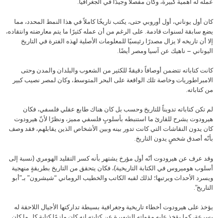
عمله له أهمية كبيرة، وكان مفصلاً وجيدًا في الجغرافيا.
كان أول يوناني، أول أوروبي حتى، يكتب تاريخًا كاملاً في هذا النمط المحدد، مما
يضع سابقة لسنوات قادمة. على الرغم من أن عمله كثيرًا ما يتم معارضته وانتقاده،
إلا أن تاريخه لا يزال مصدرًا رئيسيًا للمعلومات الأصلية لهذه الفترة في التاريخ
اليوناني – ناهيك عن آسيا ومصر أيضًا.
كانت كتاباته تتضمن أوصافاً دقيقةً للكثير من الشعوب والبلدان والمدن وحتى
الامبراطوريات وخاصة تلك الواقعة على البحر المتوسط، وكان لمصر نصيب كبير
من كتاباته.
لم تكن كتاباته تدويناً للتاريخ وحسب بل كان هناك طابع عقلي فلسفي، فكان
هيرودوت يشرح للقارئ ما استنبطه بأسلوبٍ فلسفي مميز، ونظرًا لأنّ هيرودوت
كان يدون النقاشات التي كانت تدور بينه وبين الأشخاص الذين يقابلهم، فقد وصف
بأنّه أصدق شخصٍ يدون التاريخ.
وقد عرف عن هيرودوت أنّه أول مؤرخ يشتهر بأنه كسر التقليد الهومري (نسبة إلى
أسلوب هوميروس في الكتابة التاريخية)، فكان يتحقق من التاريخ بطريقةٍ منهجية
ويسرد الأحداث ويرتبها؛ لذلك لقبه الكاتب والخطيب الروماني “شيشرون” بـ”أبو
التاريخ”.
يؤخذ على هيرودوت أخطاء تاريخية وجغرافية بسيطة تداركتها الأجيال اللاحقة له
بسرعة، كما يؤخذ عليه مقولته الشهيرة عن كتابته إنه كان ملزمًا كتابة كل ما كان