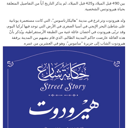
بين 490 قبل الميلاد و425 قبل الميلاد، لم يذكر التاريخ أياً من التفاصيل المتعلقة
بحياة هيرودوتس الشخصية.
ولد هيرودوت وترعرع في مدينة “هاليكارناسوس”، التي كانت مستعمرة يونانية
على شاطئ البحر الإيجي في آسيا الصغرى في الأرض التي توجد فيها تُركيا اليوم،
وقد تربّى هيرودوت في أحضان عائلة غنية من الطبقة الأرستقراطية، ويُذكر بأنّ
هذه العائلة عارضت حاكم المدينة الظالم، الذي قام بنفيهم من المدينة برفقة
هيرودوت الشاب إلى جزيرة “ساموس”، وهو في العشرين من عمره.