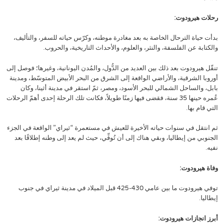
رحلات هيرودوت:
بدأت حياة الترحال الخاصة به بعد مغادرة موطنه، وكرّس حياته للسفر، والتأليف،
والكتابة عن الفلسفة، والنثر، والعلوم، والأحداث التاريخية، والحروب.
تنقّل هيرودوت بعد ذلك بين العديد من الدُّول، والمُدن اليونانية، وغيرها؛ فوصل إلى
أوروبا الشرقية، والأراضي الواقعة إلى الشرق من البحر الأبيض المتوسّط، ومدينة
بابل، والساحل الشمالي للبحر الأسود، ومصر، ثمّ استقر في مدينة أثينا، وكان
عُمره حينها 35 سنة، فقضى فيها زمنًا طويلاً، فكانت تلك الرحلة إحدى أهمّ الرحلات
التي قام بها.
ثم انتقل في سنوات حياته الأخيرة للعيش في مستعمرة “ثيراي” الواقعة في الجزء
الجنوبي من إيطاليا، وبقي هناك إلى أن تُوفِّي، حيث لم يعد إلى وطنه إطلاقًا بعد
نفيه.
وفاة هيرودوت:
توفي هيرودوت ما بين عامي 430-425 قبل الميلاد في مدينة ثيراي في جنوب
إيطاليا.
أبرز انجازات هيرودوت: