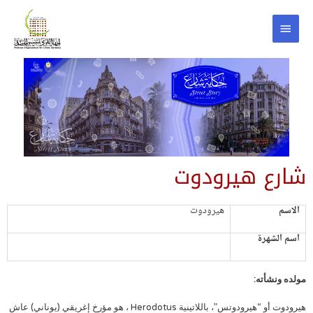
شارع هيرودوت
الاسم
هيرودوت
اسم الشهرة
مولده ونشأته:
هيرودوت أو “هيرودوتس”، باللاتينية Herodotus ، هو مؤرخ إغريقي (يوناني) عاش