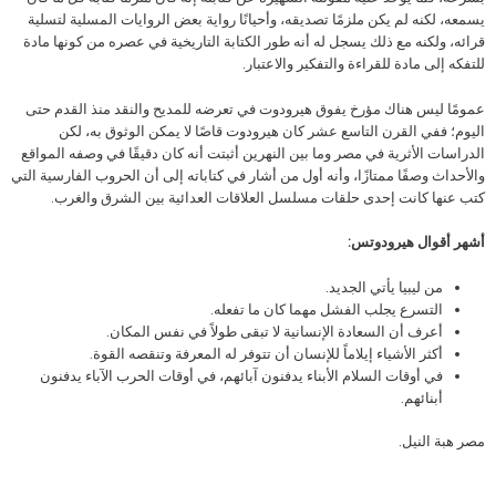
يسمعه، لكنه لم يكن ملزمًا تصديقه، وأحيانًا رواية بعض الروايات المسلية لتسلية
قرائه، ولكنه مع ذلك يسجل له أنه طور الكتابة التاريخية في عصره من كونها مادة
للتفكه إلى مادة للقراءة والتفكير والاعتبار.
عمومًا ليس هناك مؤرخ يفوق هيرودوت في تعرضه للمديح والنقد منذ القدم حتى
اليوم؛ ففي القرن التاسع عشر كان هيرودوت قاصًا لا يمكن الوثوق به، لكن
الدراسات الأثرية في مصر وما بين النهرين أثبتت أنه كان دقيقًا في وصفه المواقع
والأحداث وصفًا ممتازًا، وأنه أول من أشار في كتاباته إلى أن الحروب الفارسية التي
كتب عنها كانت إحدى حلقات مسلسل العلاقات العدائية بين الشرق والغرب.
أشهر أقوال هيرودوتس:
من ليبيا يأتي الجديد.
التسرع يجلب الفشل مهما كان ما تفعله.
أعرف أن السعادة الإنسانية لا تبقى طولاً في نفس المكان.
أكثر الأشياء إيلاماً للإنسان أن تتوفر له المعرفة وتنقصه القوة.
في أوقات السلام الأبناء يدفنون آبائهم، في أوقات الحرب الآباء يدفنون
أبنائهم.
مصر هبة النيل.