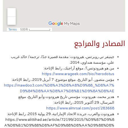
المصادر والمراجع
جينيفر تي روبرتس، هيرودوت: مقدمة قصيرة جدًا، ترجمة/ خالد غريب
علي، مؤسسة هنداوي، 2014.
من هو هيرودوتس؟، موقع أراجيك، رابط الإتاحة:
https://www.arageek.com/bio/herodotus
مؤمن منصور، أبو التاريخ، موقع موضوع، 7 أبريل 2019، رابط الإتاحة:
https://mawdoo3.com/%D8%A3%D8%A8%D9%88_%D8%A7%
D9%84%D8%AA%D8%A7%D8%B1%D9%8A%D8%AE
هدير محمد، هيرودوت: مؤسس تاريخ هيرودوت وأبو التاريخ، موقع
المرسال، 29 أكتوبر 2015، رابط الإتاحة:
https://www.almrsal.com/post/283668
هيرودوت والعرب، جريدة الاتحاد الإماراتية، 29 يولية 2015، رابط الإتاحة:
https://www.alittihad.ae/article/72199/2015/%D9%87%D9%8
A%D8%B1%D9%88%D8%AF%D9%88%D8%AA%D9%88%D8%